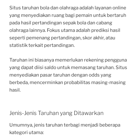
Situs taruhan bola dan olahraga adalah layanan online
yang menyediakan ruang bagi pemain untuk bertaruh
pada hasil pertandingan sepak bola dan cabang
olahraga lainnya. Fokus utama adalah prediksi hasil
seperti pemenang pertandingan, skor akhir, atau
statistik terkait pertandingan.
Taruhan ini biasanya memerlukan rekening pengguna
yang dapat diisi saldo untuk memasang taruhan. Situs
menyediakan pasar taruhan dengan odds yang
berbeda, mencerminkan probabilitas masing-masing
hasil.
Jenis-Jenis Taruhan yang Ditawarkan
Umumnya, jenis taruhan terbagi menjadi beberapa
kategori utama: