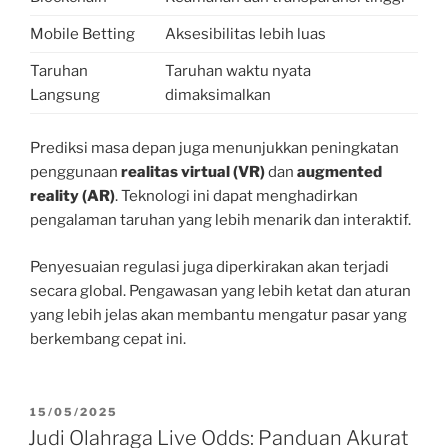
Mobile Betting
Aksesibilitas lebih luas
Taruhan
Taruhan waktu nyata
Langsung
dimaksimalkan
Prediksi masa depan juga menunjukkan peningkatan
penggunaan
realitas virtual (VR)
dan
augmented
reality (AR)
. Teknologi ini dapat menghadirkan
pengalaman taruhan yang lebih menarik dan interaktif.
Penyesuaian regulasi juga diperkirakan akan terjadi
secara global. Pengawasan yang lebih ketat dan aturan
yang lebih jelas akan membantu mengatur pasar yang
berkembang cepat ini.
POSTED
15/05/2025
ON
Judi Olahraga Live Odds: Panduan Akurat