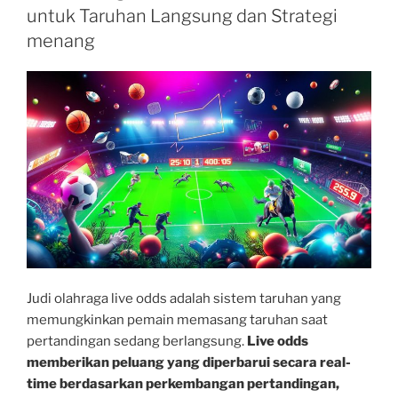
untuk Taruhan Langsung dan Strategi
menang
Judi olahraga live odds adalah sistem taruhan yang
memungkinkan pemain memasang taruhan saat
pertandingan sedang berlangsung.
Live odds
memberikan peluang yang diperbarui secara real-
time berdasarkan perkembangan pertandingan,