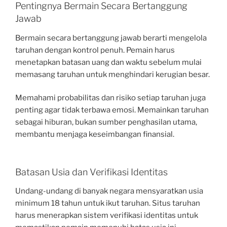
Pentingnya Bermain Secara Bertanggung
Jawab
Bermain secara bertanggung jawab berarti mengelola
taruhan dengan kontrol penuh. Pemain harus
menetapkan batasan uang dan waktu sebelum mulai
memasang taruhan untuk menghindari kerugian besar.
Memahami probabilitas dan risiko setiap taruhan juga
penting agar tidak terbawa emosi. Memainkan taruhan
sebagai hiburan, bukan sumber penghasilan utama,
membantu menjaga keseimbangan finansial.
Batasan Usia dan Verifikasi Identitas
Undang-undang di banyak negara mensyaratkan usia
minimum 18 tahun untuk ikut taruhan. Situs taruhan
harus menerapkan sistem verifikasi identitas untuk