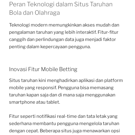
Peran Teknologi dalam Situs Taruhan
Bola dan Olahraga
Teknologi modern memungkinkan akses mudah dan
pengalaman taruhan yang lebih interaktif. Fitur-fitur
canggih dan perlindungan data juga menjadi faktor
penting dalam kepercayaan pengguna.
Inovasi Fitur Mobile Betting
Situs taruhan kini menghadirkan aplikasi dan platform
mobile yang responsif. Pengguna bisa memasang
taruhan kapan saja dan di mana saja menggunakan
smartphone atau tablet.
Fitur seperti notifikasi real-time dan tata letak yang
sederhana membantu pengguna mengelola taruhan
dengan cepat. Beberapa situs juga menawarkan opsi