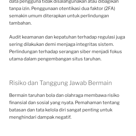
data pengguna tidak disalahgunakan atau dibagikan
tanpa izin. Penggunaan otentikasi dua faktor (2FA)
semakin umum diterapkan untuk perlindungan
tambahan.
Audit keamanan dan kepatuhan terhadap regulasi juga
sering dilakukan demi menjaga integritas sistem.
Perlindungan terhadap serangan siber menjadi fokus
utama dalam pengembangan situs taruhan.
Risiko dan Tanggung Jawab Bermain
Bermain taruhan bola dan olahraga membawa risiko
finansial dan sosial yang nyata. Pemahaman tentang
batasan dan tata kelola diri sangat penting untuk
menghindari dampak negatif.