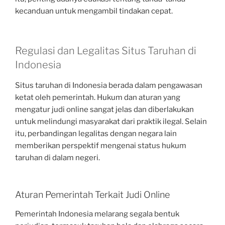
kecanduan untuk mengambil tindakan cepat.
Regulasi dan Legalitas Situs Taruhan di
Indonesia
Situs taruhan di Indonesia berada dalam pengawasan
ketat oleh pemerintah. Hukum dan aturan yang
mengatur judi online sangat jelas dan diberlakukan
untuk melindungi masyarakat dari praktik ilegal. Selain
itu, perbandingan legalitas dengan negara lain
memberikan perspektif mengenai status hukum
taruhan di dalam negeri.
Aturan Pemerintah Terkait Judi Online
Pemerintah Indonesia melarang segala bentuk