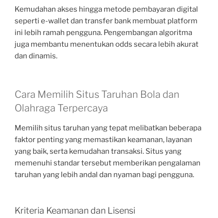
Kemudahan akses hingga metode pembayaran digital
seperti e-wallet dan transfer bank membuat platform
ini lebih ramah pengguna. Pengembangan algoritma
juga membantu menentukan odds secara lebih akurat
dan dinamis.
Cara Memilih Situs Taruhan Bola dan
Olahraga Terpercaya
Memilih situs taruhan yang tepat melibatkan beberapa
faktor penting yang memastikan keamanan, layanan
yang baik, serta kemudahan transaksi. Situs yang
memenuhi standar tersebut memberikan pengalaman
taruhan yang lebih andal dan nyaman bagi pengguna.
Kriteria Keamanan dan Lisensi