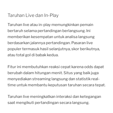
Taruhan Live dan In-Play
Taruhan live atau in-play memungkinkan pemain
bertaruh selama pertandingan berlangsung. Ini
memberikan kesempatan untuk analisa langsung
berdasarkan jalannya pertandingan. Pasaran live
populer termasuk hasil selanjutnya, skor berikutnya,
atau total gol di babak kedua.
Fitur ini membutuhkan reaksi cepat karena odds dapat
berubah dalam hitungan menit. Situs yang baik juga
menyediakan streaming langsung dan statistik real-
time untuk membantu keputusan taruhan secara tepat.
Taruhan live meningkatkan interaksi dan ketegangan
saat mengikuti pertandingan secara langsung.