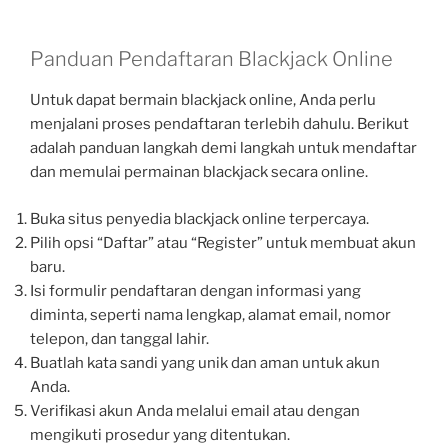
Panduan Pendaftaran Blackjack Online
Untuk dapat bermain blackjack online, Anda perlu
menjalani proses pendaftaran terlebih dahulu. Berikut
adalah panduan langkah demi langkah untuk mendaftar
dan memulai permainan blackjack secara online.
Buka situs penyedia blackjack online terpercaya.
Pilih opsi “Daftar” atau “Register” untuk membuat akun
baru.
Isi formulir pendaftaran dengan informasi yang
diminta, seperti nama lengkap, alamat email, nomor
telepon, dan tanggal lahir.
Buatlah kata sandi yang unik dan aman untuk akun
Anda.
Verifikasi akun Anda melalui email atau dengan
mengikuti prosedur yang ditentukan.