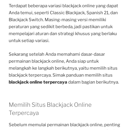
Terdapat beberapa variasi blackjack online yang dapat
Anda temui, seperti Classic Blackjack, Spanish 21, dan
Blackjack Switch. Masing-masing versi memiliki
peraturan yang sedikit berbeda, jadi pastikan untuk
mempelajari aturan dan strategi khusus yang berlaku
untuk setiap variasi.
Sekarang setelah Anda memahami dasar-dasar
permainan blackjack online, Anda siap untuk
melangkah ke langkah berikutnya, yaitu memilih situs
blackjack terpercaya. Simak panduan memilih situs
blackjack online terpercaya
dalam bagian berikutnya.
Memilih Situs Blackjack Online
Terpercaya
Sebelum memulai permainan blackjack online, penting