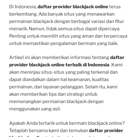
Di Indonesia,
daftar provider blackjack online
terus
berkembang. Ada banyak situs yang menawarkan
permainan blackjack dengan berbagai variasi dan fitur
menarik. Namun, tidak semua situs dapat dipercaya.
Penting untuk memilih situs yang aman dan terpercaya
untuk memastikan pengalaman bermain yang baik.
Artikel ini akan memberikan informasi tentang
daftar
provider blackjack online terbaik di Indonesia
. Kami
akan meninjau situs-situs yang paling terkenal dan
dapat diandalkan dalam hal keamanan, kualitas
permainan, dan layanan pelanggan. Selain itu, kami
akan memberikan tips dan strategi untuk
memenangkan permainan blackjack dengan
menggunakan uang asli.
Apakah Anda tertarik untuk bermain blackjack online?
Tetaplah bersama kami dan temukan
daftar provider