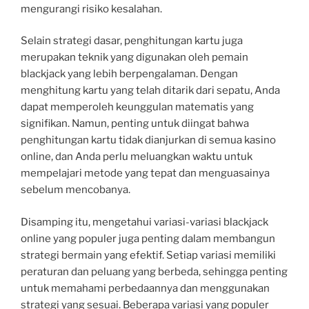
mengurangi risiko kesalahan.
Selain strategi dasar, penghitungan kartu juga
merupakan teknik yang digunakan oleh pemain
blackjack yang lebih berpengalaman. Dengan
menghitung kartu yang telah ditarik dari sepatu, Anda
dapat memperoleh keunggulan matematis yang
signifikan. Namun, penting untuk diingat bahwa
penghitungan kartu tidak dianjurkan di semua kasino
online, dan Anda perlu meluangkan waktu untuk
mempelajari metode yang tepat dan menguasainya
sebelum mencobanya.
Disamping itu, mengetahui variasi-variasi blackjack
online yang populer juga penting dalam membangun
strategi bermain yang efektif. Setiap variasi memiliki
peraturan dan peluang yang berbeda, sehingga penting
untuk memahami perbedaannya dan menggunakan
strategi yang sesuai. Beberapa variasi yang populer