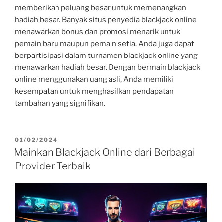
memberikan peluang besar untuk memenangkan
hadiah besar. Banyak situs penyedia blackjack online
menawarkan bonus dan promosi menarik untuk
pemain baru maupun pemain setia. Anda juga dapat
berpartisipasi dalam turnamen blackjack online yang
menawarkan hadiah besar. Dengan bermain blackjack
online menggunakan uang asli, Anda memiliki
kesempatan untuk menghasilkan pendapatan
tambahan yang signifikan.
POSTED
01/02/2024
ON
Mainkan Blackjack Online dari Berbagai
Provider Terbaik