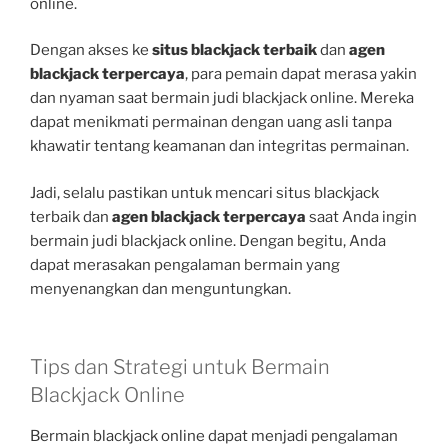
online.
Dengan akses ke
situs blackjack terbaik
dan
agen
blackjack terpercaya
, para pemain dapat merasa yakin
dan nyaman saat bermain judi blackjack online. Mereka
dapat menikmati permainan dengan uang asli tanpa
khawatir tentang keamanan dan integritas permainan.
Jadi, selalu pastikan untuk mencari situs blackjack
terbaik dan
agen blackjack terpercaya
saat Anda ingin
bermain judi blackjack online. Dengan begitu, Anda
dapat merasakan pengalaman bermain yang
menyenangkan dan menguntungkan.
Tips dan Strategi untuk Bermain
Blackjack Online
Bermain blackjack online dapat menjadi pengalaman