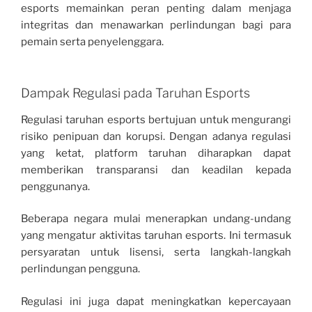
esports memainkan peran penting dalam menjaga
integritas dan menawarkan perlindungan bagi para
pemain serta penyelenggara.
Dampak Regulasi pada Taruhan Esports
Regulasi taruhan esports bertujuan untuk mengurangi
risiko penipuan dan korupsi. Dengan adanya regulasi
yang ketat, platform taruhan diharapkan dapat
memberikan transparansi dan keadilan kepada
penggunanya.
Beberapa negara mulai menerapkan undang-undang
yang mengatur aktivitas taruhan esports. Ini termasuk
persyaratan untuk lisensi, serta langkah-langkah
perlindungan pengguna.
Regulasi ini juga dapat meningkatkan kepercayaan