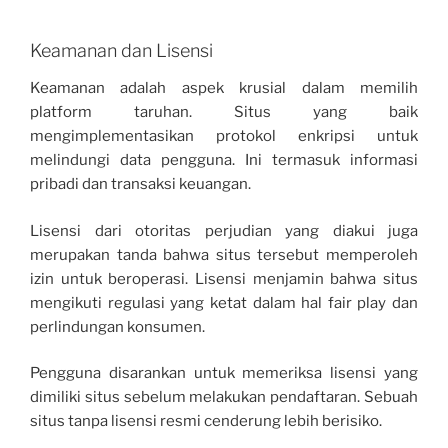
Keamanan dan Lisensi
Keamanan adalah aspek krusial dalam memilih
platform taruhan. Situs yang baik
mengimplementasikan protokol enkripsi untuk
melindungi data pengguna. Ini termasuk informasi
pribadi dan transaksi keuangan.
Lisensi dari otoritas perjudian yang diakui juga
merupakan tanda bahwa situs tersebut memperoleh
izin untuk beroperasi. Lisensi menjamin bahwa situs
mengikuti regulasi yang ketat dalam hal fair play dan
perlindungan konsumen.
Pengguna disarankan untuk memeriksa lisensi yang
dimiliki situs sebelum melakukan pendaftaran. Sebuah
situs tanpa lisensi resmi cenderung lebih berisiko.