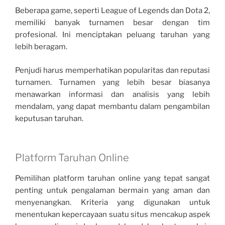
Beberapa game, seperti League of Legends dan Dota 2,
memiliki banyak turnamen besar dengan tim
profesional. Ini menciptakan peluang taruhan yang
lebih beragam.
Penjudi harus memperhatikan popularitas dan reputasi
turnamen. Turnamen yang lebih besar biasanya
menawarkan informasi dan analisis yang lebih
mendalam, yang dapat membantu dalam pengambilan
keputusan taruhan.
Platform Taruhan Online
Pemilihan platform taruhan online yang tepat sangat
penting untuk pengalaman bermain yang aman dan
menyenangkan. Kriteria yang digunakan untuk
menentukan kepercayaan suatu situs mencakup aspek