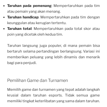
Taruhan pada pemenang
: Mempertaruhkan pada tim
atau pemain yang akan menang.
Taruhan handicap
: Mempertaruhkan pada tim dengan
keunggulan atau kerugian tertentu.
Taruhan total
: Mempertaruhkan pada total skor atau
poin yang dicetak oleh kedua tim.
Taruhan langsung juga populer, di mana pemain bisa
bertaruh selama pertandingan berlangsung. Variasi ini
memberikan peluang yang lebih dinamis dan menarik
bagi para penjudi.
Pemilihan Game dan Turnamen
Memilih game dan turnamen yang tepat adalah langkah
krusial dalam taruhan esports. Tidak semua game
memiliki tingkat keterlibatan yang sama dalam taruhan.