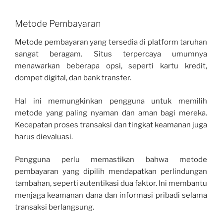
Metode Pembayaran
Metode pembayaran yang tersedia di platform taruhan
sangat beragam. Situs terpercaya umumnya
menawarkan beberapa opsi, seperti kartu kredit,
dompet digital, dan bank transfer.
Hal ini memungkinkan pengguna untuk memilih
metode yang paling nyaman dan aman bagi mereka.
Kecepatan proses transaksi dan tingkat keamanan juga
harus dievaluasi.
Pengguna perlu memastikan bahwa metode
pembayaran yang dipilih mendapatkan perlindungan
tambahan, seperti autentikasi dua faktor. Ini membantu
menjaga keamanan dana dan informasi pribadi selama
transaksi berlangsung.