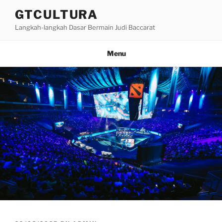
Skip
GTCULTURA
to
Langkah-langkah Dasar Bermain Judi Baccarat
content
Menu