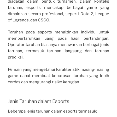
diadakan dalam bentuk turnamen. Dalam konteks
taruhan, esports mencakup berbagai game yang
dimainkan secara profesional, seperti Dota 2, League
of Legends, dan CSGO.
Taruhan pada esports mengizinkan individu untuk
mempertaruhkan uang pada hasil pertandingan.
Operator taruhan biasanya menawarkan berbagai jenis
taruhan, termasuk taruhan langsung dan taruhan
prediksi.
Pemain yang mengetahui karakteristik masing-masing
game dapat membuat keputusan taruhan yang lebih
cerdas dan mengurangi risiko kerugian.
Jenis Taruhan dalam Esports
Beberapa jenis taruhan dalam esports termasuk: