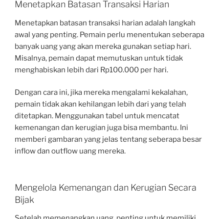
Menetapkan Batasan Transaksi Harian
Menetapkan batasan transaksi harian adalah langkah
awal yang penting. Pemain perlu menentukan seberapa
banyak uang yang akan mereka gunakan setiap hari.
Misalnya, pemain dapat memutuskan untuk tidak
menghabiskan lebih dari Rp100.000 per hari.
Dengan cara ini, jika mereka mengalami kekalahan,
pemain tidak akan kehilangan lebih dari yang telah
ditetapkan. Menggunakan tabel untuk mencatat
kemenangan dan kerugian juga bisa membantu. Ini
memberi gambaran yang jelas tentang seberapa besar
inflow dan outflow uang mereka.
Mengelola Kemenangan dan Kerugian Secara
Bijak
Setelah memenangkan uang, penting untuk memiliki