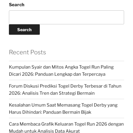
Search
Search
Recent Posts
Kumpulan Syair dan Mitos Angka Togel Run Paling
Dicari 2026: Panduan Lengkap dan Terpercaya
Forum Diskusi Prediksi Togel Derby Terbesar di Tahun
2026: Analisis Tren dan Strategi Bermain
Kesalahan Umum Saat Memasang Togel Derby yang
Harus Dihindari: Panduan Bermain Bijak
Cara Membaca Grafik Keluaran Togel Run 2026 dengan
Mudah untuk Analisis Data Akurat