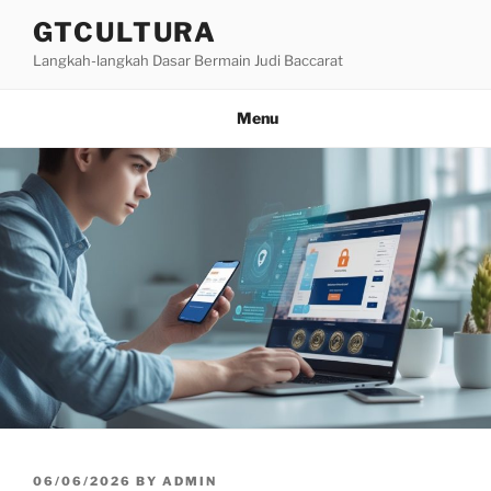
Skip
GTCULTURA
to
Langkah-langkah Dasar Bermain Judi Baccarat
content
Menu
POSTED
06/06/2026
BY
ADMIN