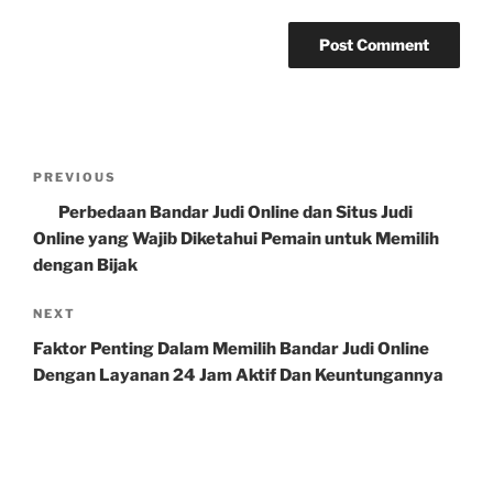
Post
Previous
PREVIOUS
navigation
Post
Perbedaan Bandar Judi Online dan Situs Judi
Online yang Wajib Diketahui Pemain untuk Memilih
dengan Bijak
Next
NEXT
Post
Faktor Penting Dalam Memilih Bandar Judi Online
Dengan Layanan 24 Jam Aktif Dan Keuntungannya