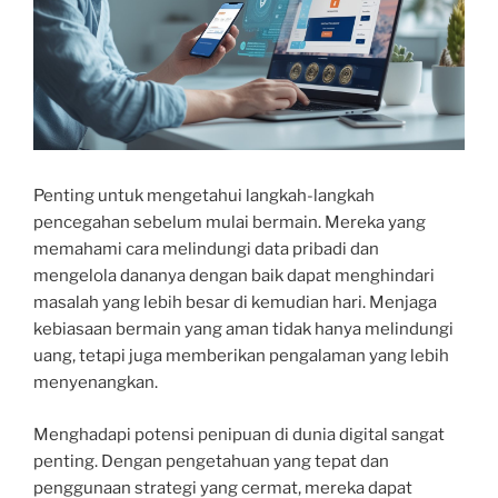
Penting untuk mengetahui langkah-langkah
pencegahan sebelum mulai bermain. Mereka yang
memahami cara melindungi data pribadi dan
mengelola dananya dengan baik dapat menghindari
masalah yang lebih besar di kemudian hari. Menjaga
kebiasaan bermain yang aman tidak hanya melindungi
uang, tetapi juga memberikan pengalaman yang lebih
menyenangkan.
Menghadapi potensi penipuan di dunia digital sangat
penting. Dengan pengetahuan yang tepat dan
penggunaan strategi yang cermat, mereka dapat