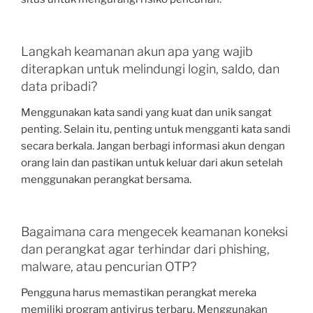
Langkah keamanan akun apa yang wajib
diterapkan untuk melindungi login, saldo, dan
data pribadi?
Menggunakan kata sandi yang kuat dan unik sangat
penting. Selain itu, penting untuk mengganti kata sandi
secara berkala. Jangan berbagi informasi akun dengan
orang lain dan pastikan untuk keluar dari akun setelah
menggunakan perangkat bersama.
Bagaimana cara mengecek keamanan koneksi
dan perangkat agar terhindar dari phishing,
malware, atau pencurian OTP?
Pengguna harus memastikan perangkat mereka
memiliki program antivirus terbaru. Menggunakan