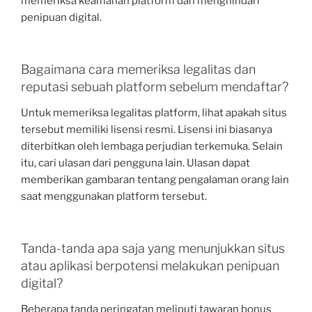
memeriksa keamanan platform dan menghindari
penipuan digital.
Bagaimana cara memeriksa legalitas dan
reputasi sebuah platform sebelum mendaftar?
Untuk memeriksa legalitas platform, lihat apakah situs
tersebut memiliki lisensi resmi. Lisensi ini biasanya
diterbitkan oleh lembaga perjudian terkemuka. Selain
itu, cari ulasan dari pengguna lain. Ulasan dapat
memberikan gambaran tentang pengalaman orang lain
saat menggunakan platform tersebut.
Tanda-tanda apa saja yang menunjukkan situs
atau aplikasi berpotensi melakukan penipuan
digital?
Beberapa tanda peringatan meliputi tawaran bonus