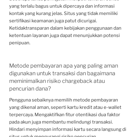
yang terlalu bagus untuk dipercaya dan informasi
kontak yang kurang jelas. Situs yang tidak memiliki
sertifikasi keamanan juga patut dicurigai.
Ketidaktransparan dalam kebijakan penggunaan dan
ketentuan layanan juga dapat menunjukkan potensi
penipuan.
Metode pembayaran apa yang paling aman
digunakan untuk transaksi dan bagaimana
meminimalkan risiko chargeback atau
pencurian dana?
Pengguna sebaiknya memilih metode pembayaran
yang dikenal aman, seperti kartu kredit atau e-wallet
terpercaya. Mengaktifkan fitur otentikasi dua faktor
pada akun juga membantu melindungi transaksi.
Hindari menyimpan informasi kartu secara langsung di
situs untuk mengurangi risiko pencurian.