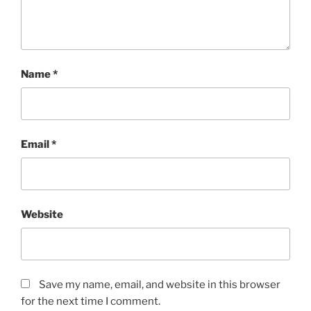
Name
*
Email
*
Website
Save my name, email, and website in this browser
for the next time I comment.