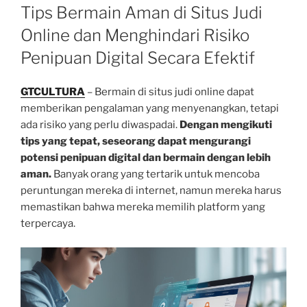
ON
Tips Bermain Aman di Situs Judi
Online dan Menghindari Risiko
Penipuan Digital Secara Efektif
GTCULTURA
– Bermain di situs judi online dapat
memberikan pengalaman yang menyenangkan, tetapi
ada risiko yang perlu diwaspadai.
Dengan mengikuti
tips yang tepat, seseorang dapat mengurangi
potensi penipuan digital dan bermain dengan lebih
aman.
Banyak orang yang tertarik untuk mencoba
peruntungan mereka di internet, namun mereka harus
memastikan bahwa mereka memilih platform yang
terpercaya.