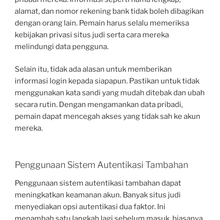
alamat, dan nomor rekening bank tidak boleh dibagikan
dengan orang lain. Pemain harus selalu memeriksa
kebijakan privasi situs judi serta cara mereka
melindungi data pengguna.
Selain itu, tidak ada alasan untuk memberikan
informasi login kepada siapapun. Pastikan untuk tidak
menggunakan kata sandi yang mudah ditebak dan ubah
secara rutin. Dengan mengamankan data pribadi,
pemain dapat mencegah akses yang tidak sah ke akun
mereka.
Penggunaan Sistem Autentikasi Tambahan
Penggunaan sistem autentikasi tambahan dapat
meningkatkan keamanan akun. Banyak situs judi
menyediakan opsi autentikasi dua faktor. Ini
menambah satu langkah lagi sebelum masuk, biasanya