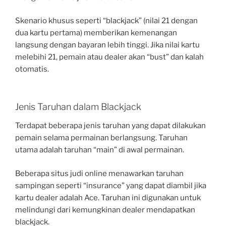
Skenario khusus seperti “blackjack” (nilai 21 dengan
dua kartu pertama) memberikan kemenangan
langsung dengan bayaran lebih tinggi. Jika nilai kartu
melebihi 21, pemain atau dealer akan “bust” dan kalah
otomatis.
Jenis Taruhan dalam Blackjack
Terdapat beberapa jenis taruhan yang dapat dilakukan
pemain selama permainan berlangsung. Taruhan
utama adalah taruhan “main” di awal permainan.
Beberapa situs judi online menawarkan taruhan
sampingan seperti “insurance” yang dapat diambil jika
kartu dealer adalah Ace. Taruhan ini digunakan untuk
melindungi dari kemungkinan dealer mendapatkan
blackjack.