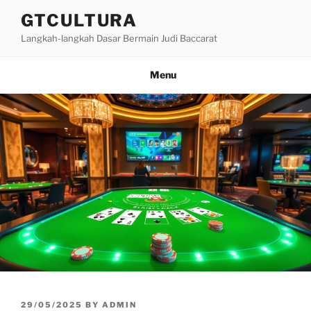
Skip
GTCULTURA
to
Langkah-langkah Dasar Bermain Judi Baccarat
content
Menu
POSTED
29/05/2025
BY
ADMIN