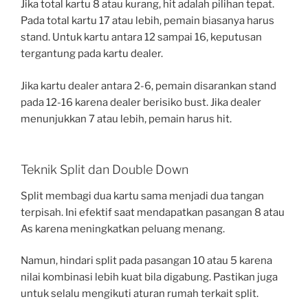
Jika total kartu 8 atau kurang, hit adalah pilihan tepat.
Pada total kartu 17 atau lebih, pemain biasanya harus
stand. Untuk kartu antara 12 sampai 16, keputusan
tergantung pada kartu dealer.
Jika kartu dealer antara 2-6, pemain disarankan stand
pada 12-16 karena dealer berisiko bust. Jika dealer
menunjukkan 7 atau lebih, pemain harus hit.
Teknik Split dan Double Down
Split membagi dua kartu sama menjadi dua tangan
terpisah. Ini efektif saat mendapatkan pasangan 8 atau
As karena meningkatkan peluang menang.
Namun, hindari split pada pasangan 10 atau 5 karena
nilai kombinasi lebih kuat bila digabung. Pastikan juga
untuk selalu mengikuti aturan rumah terkait split.