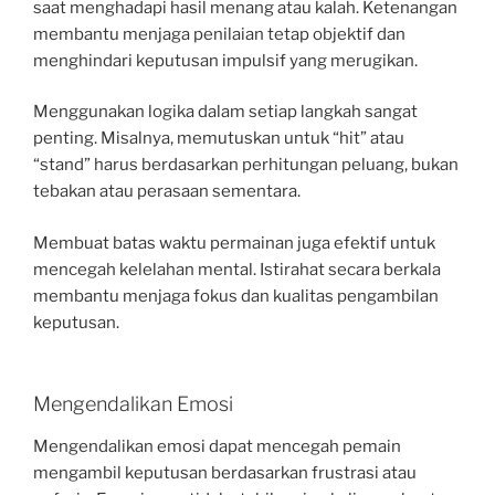
saat menghadapi hasil menang atau kalah. Ketenangan
membantu menjaga penilaian tetap objektif dan
menghindari keputusan impulsif yang merugikan.
Menggunakan logika dalam setiap langkah sangat
penting. Misalnya, memutuskan untuk “hit” atau
“stand” harus berdasarkan perhitungan peluang, bukan
tebakan atau perasaan sementara.
Membuat batas waktu permainan juga efektif untuk
mencegah kelelahan mental. Istirahat secara berkala
membantu menjaga fokus dan kualitas pengambilan
keputusan.
Mengendalikan Emosi
Mengendalikan emosi dapat mencegah pemain
mengambil keputusan berdasarkan frustrasi atau