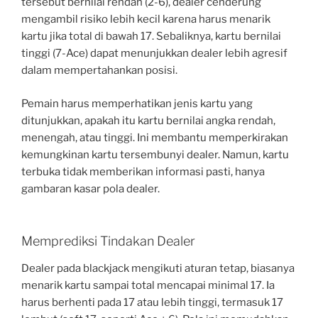
tersebut bernilai rendah (2-6), dealer cenderung
mengambil risiko lebih kecil karena harus menarik
kartu jika total di bawah 17. Sebaliknya, kartu bernilai
tinggi (7-Ace) dapat menunjukkan dealer lebih agresif
dalam mempertahankan posisi.
Pemain harus memperhatikan jenis kartu yang
ditunjukkan, apakah itu kartu bernilai angka rendah,
menengah, atau tinggi. Ini membantu memperkirakan
kemungkinan kartu tersembunyi dealer. Namun, kartu
terbuka tidak memberikan informasi pasti, hanya
gambaran kasar pola dealer.
Memprediksi Tindakan Dealer
Dealer pada blackjack mengikuti aturan tetap, biasanya
menarik kartu sampai total mencapai minimal 17. Ia
harus berhenti pada 17 atau lebih tinggi, termasuk 17