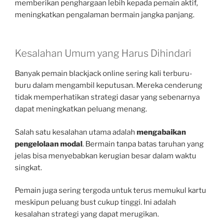
memberikan penghargaan lebih kepada pemain aktif,
meningkatkan pengalaman bermain jangka panjang.
Kesalahan Umum yang Harus Dihindari
Banyak pemain blackjack online sering kali terburu-
buru dalam mengambil keputusan. Mereka cenderung
tidak memperhatikan strategi dasar yang sebenarnya
dapat meningkatkan peluang menang.
Salah satu kesalahan utama adalah
mengabaikan
pengelolaan modal
. Bermain tanpa batas taruhan yang
jelas bisa menyebabkan kerugian besar dalam waktu
singkat.
Pemain juga sering tergoda untuk terus memukul kartu
meskipun peluang bust cukup tinggi. Ini adalah
kesalahan strategi yang dapat merugikan.