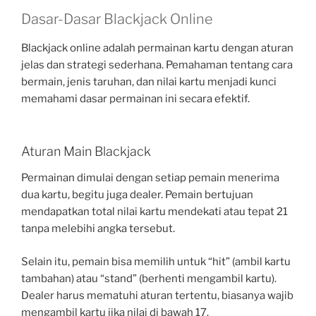
Dasar-Dasar Blackjack Online
Blackjack online adalah permainan kartu dengan aturan
jelas dan strategi sederhana. Pemahaman tentang cara
bermain, jenis taruhan, dan nilai kartu menjadi kunci
memahami dasar permainan ini secara efektif.
Aturan Main Blackjack
Permainan dimulai dengan setiap pemain menerima
dua kartu, begitu juga dealer. Pemain bertujuan
mendapatkan total nilai kartu mendekati atau tepat 21
tanpa melebihi angka tersebut.
Selain itu, pemain bisa memilih untuk “hit” (ambil kartu
tambahan) atau “stand” (berhenti mengambil kartu).
Dealer harus mematuhi aturan tertentu, biasanya wajib
mengambil kartu jika nilai di bawah 17.