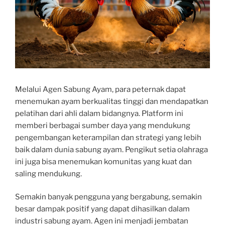
Melalui Agen Sabung Ayam, para peternak dapat
menemukan ayam berkualitas tinggi dan mendapatkan
pelatihan dari ahli dalam bidangnya. Platform ini
memberi berbagai sumber daya yang mendukung
pengembangan keterampilan dan strategi yang lebih
baik dalam dunia sabung ayam. Pengikut setia olahraga
ini juga bisa menemukan komunitas yang kuat dan
saling mendukung.
Semakin banyak pengguna yang bergabung, semakin
besar dampak positif yang dapat dihasilkan dalam
industri sabung ayam. Agen ini menjadi jembatan