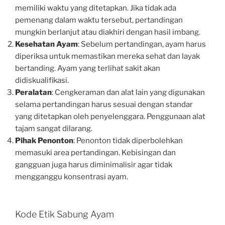
memiliki waktu yang ditetapkan. Jika tidak ada
pemenang dalam waktu tersebut, pertandingan
mungkin berlanjut atau diakhiri dengan hasil imbang.
Kesehatan Ayam
: Sebelum pertandingan, ayam harus
diperiksa untuk memastikan mereka sehat dan layak
bertanding. Ayam yang terlihat sakit akan
didiskualifikasi.
Peralatan
: Cengkeraman dan alat lain yang digunakan
selama pertandingan harus sesuai dengan standar
yang ditetapkan oleh penyelenggara. Penggunaan alat
tajam sangat dilarang.
Pihak Penonton
: Penonton tidak diperbolehkan
memasuki area pertandingan. Kebisingan dan
gangguan juga harus diminimalisir agar tidak
mengganggu konsentrasi ayam.
Kode Etik Sabung Ayam