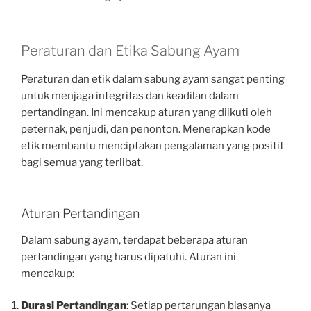
Peraturan dan Etika Sabung Ayam
Peraturan dan etik dalam sabung ayam sangat penting
untuk menjaga integritas dan keadilan dalam
pertandingan. Ini mencakup aturan yang diikuti oleh
peternak, penjudi, dan penonton. Menerapkan kode
etik membantu menciptakan pengalaman yang positif
bagi semua yang terlibat.
Aturan Pertandingan
Dalam sabung ayam, terdapat beberapa aturan
pertandingan yang harus dipatuhi. Aturan ini
mencakup:
Durasi Pertandingan
: Setiap pertarungan biasanya