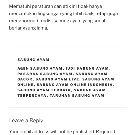
Mematuhi peraturan dan etik ini tidak hanya
menciptakan lingkungan yang lebih baik, tetapi juga
menghormati tradisi sabung ayam yang sudah
berlangsung lama.
CATEGORIES
SABUNG AYAM
TAGS
AGEN SABUNG AYAM
,
JUDI SABUNG AYAM
,
PASARAN SABUNG AYAM
,
SABUNG AYAM
GACOR
,
SABUNG AYAM LIVE
,
SABUNG AYAM
ONLINE
,
SABUNG AYAM ONLINE INDONESIA
,
SABUNG AYAM TERBAIK
,
SABUNG AYAM
TERPERCAYA
,
TARUHAN SABUNG AYAM
Leave a Reply
Your email address will not be published.
Required