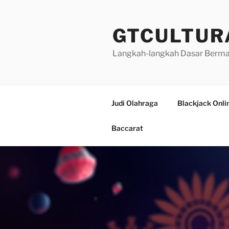
Skip
to
GTCULTUR
content
Langkah-langkah Dasar Bermai
Judi Olahraga
Blackjack Onli
Baccarat