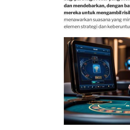
dan mendebarkan, dengan b
mereka untuk mengambil risik
menawarkan suasana yang miri
elemen strategi dan keberuntu