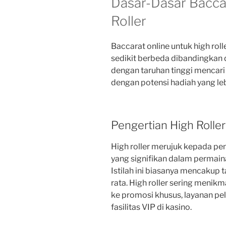
Dasar-Dasar Bacca
Roller
Baccarat online untuk high rol
sedikit berbeda dibandingkan
dengan taruhan tinggi mencari 
dengan potensi hadiah yang lebi
Pengertian High Rolle
High roller merujuk kepada pe
yang signifikan dalam permaina
Istilah ini biasanya mencakup t
rata. High roller sering menik
ke promosi khusus, layanan pe
fasilitas VIP di kasino.