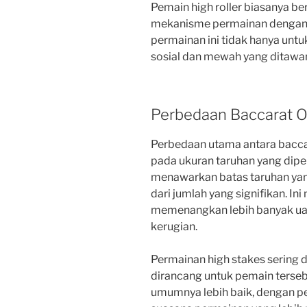
Pemain high roller biasanya
mekanisme permainan dengan b
permainan ini tidak hanya unt
sosial dan mewah yang ditawark
Perbedaan Baccarat On
Perbedaan utama antara baccara
pada ukuran taruhan yang dipe
menawarkan batas taruhan yang j
dari jumlah yang signifikan. 
memenangkan lebih banyak uang
kerugian.
Permainan high stakes sering 
dirancang untuk pemain terseb
umumnya lebih baik, dengan p