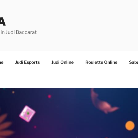
A
n Judi Baccarat
ne
Judi Esports
Judi Online
Roulette Online
Sab