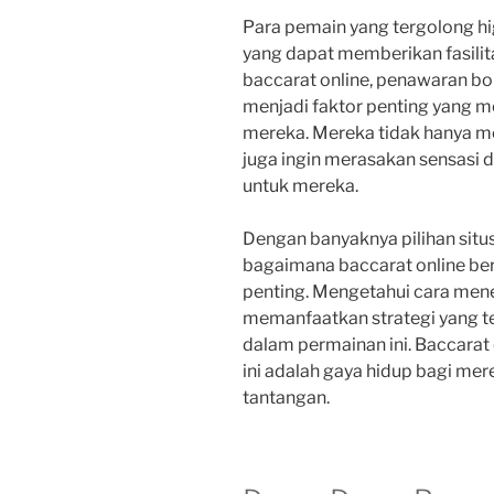
Para pemain yang tergolong hig
yang dapat memberikan fasilit
baccarat online, penawaran bo
menjadi faktor penting yang
mereka. Mereka tidak hanya me
juga ingin merasakan sensasi 
untuk mereka.
Dengan banyaknya pilihan situ
bagaimana baccarat online berf
penting. Mengetahui cara men
memanfaatkan strategi yang 
dalam permainan ini. Baccarat
ini adalah gaya hidup bagi me
tantangan.