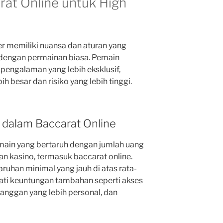
rat Online untuk High
ler memiliki nuansa dan aturan yang
 dengan permainan biasa. Pemain
pengalaman yang lebih eksklusif,
h besar dan risiko yang lebih tinggi.
r dalam Baccarat Online
main yang bertaruh dengan jumlah uang
n kasino, termasuk baccarat online.
aruhan minimal yang jauh di atas rata-
mati keuntungan tambahan seperti akses
langgan yang lebih personal, dan