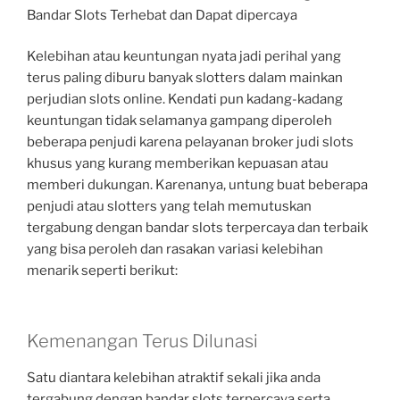
Bandar Slots Terhebat dan Dapat dipercaya
Kelebihan atau keuntungan nyata jadi perihal yang
terus paling diburu banyak slotters dalam mainkan
perjudian slots online. Kendati pun kadang-kadang
keuntungan tidak selamanya gampang diperoleh
beberapa penjudi karena pelayanan broker judi slots
khusus yang kurang memberikan kepuasan atau
memberi dukungan. Karenanya, untung buat beberapa
penjudi atau slotters yang telah memutuskan
tergabung dengan bandar slots terpercaya dan terbaik
yang bisa peroleh dan rasakan variasi kelebihan
menarik seperti berikut:
Kemenangan Terus Dilunasi
Satu diantara kelebihan atraktif sekali jika anda
tergabung dengan bandar slots terpercaya serta