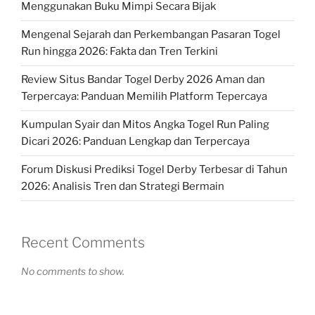
Menggunakan Buku Mimpi Secara Bijak
Mengenal Sejarah dan Perkembangan Pasaran Togel
Run hingga 2026: Fakta dan Tren Terkini
Review Situs Bandar Togel Derby 2026 Aman dan
Terpercaya: Panduan Memilih Platform Tepercaya
Kumpulan Syair dan Mitos Angka Togel Run Paling
Dicari 2026: Panduan Lengkap dan Terpercaya
Forum Diskusi Prediksi Togel Derby Terbesar di Tahun
2026: Analisis Tren dan Strategi Bermain
Recent Comments
No comments to show.