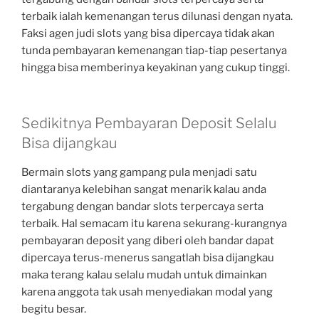
terbaik ialah kemenangan terus dilunasi dengan nyata.
Faksi agen judi slots yang bisa dipercaya tidak akan
tunda pembayaran kemenangan tiap-tiap pesertanya
hingga bisa memberinya keyakinan yang cukup tinggi.
Sedikitnya Pembayaran Deposit Selalu
Bisa dijangkau
Bermain slots yang gampang pula menjadi satu
diantaranya kelebihan sangat menarik kalau anda
tergabung dengan bandar slots terpercaya serta
terbaik. Hal semacam itu karena sekurang-kurangnya
pembayaran deposit yang diberi oleh bandar dapat
dipercaya terus-menerus sangatlah bisa dijangkau
maka terang kalau selalu mudah untuk dimainkan
karena anggota tak usah menyediakan modal yang
begitu besar.