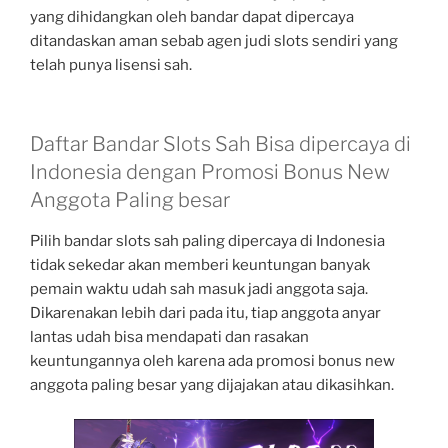
yang dihidangkan oleh bandar dapat dipercaya
ditandaskan aman sebab agen judi slots sendiri yang
telah punya lisensi sah.
Daftar Bandar Slots Sah Bisa dipercaya di
Indonesia dengan Promosi Bonus New
Anggota Paling besar
Pilih bandar slots sah paling dipercaya di Indonesia
tidak sekedar akan memberi keuntungan banyak
pemain waktu udah sah masuk jadi anggota saja.
Dikarenakan lebih dari pada itu, tiap anggota anyar
lantas udah bisa mendapati dan rasakan
keuntungannya oleh karena ada promosi bonus new
anggota paling besar yang dijajakan atau dikasihkan.