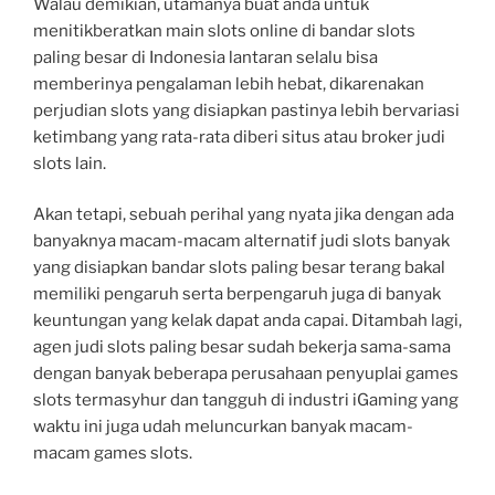
Walau demikian, utamanya buat anda untuk
menitikberatkan main slots online di bandar slots
paling besar di Indonesia lantaran selalu bisa
memberinya pengalaman lebih hebat, dikarenakan
perjudian slots yang disiapkan pastinya lebih bervariasi
ketimbang yang rata-rata diberi situs atau broker judi
slots lain.
Akan tetapi, sebuah perihal yang nyata jika dengan ada
banyaknya macam-macam alternatif judi slots banyak
yang disiapkan bandar slots paling besar terang bakal
memiliki pengaruh serta berpengaruh juga di banyak
keuntungan yang kelak dapat anda capai. Ditambah lagi,
agen judi slots paling besar sudah bekerja sama-sama
dengan banyak beberapa perusahaan penyuplai games
slots termasyhur dan tangguh di industri iGaming yang
waktu ini juga udah meluncurkan banyak macam-
macam games slots.