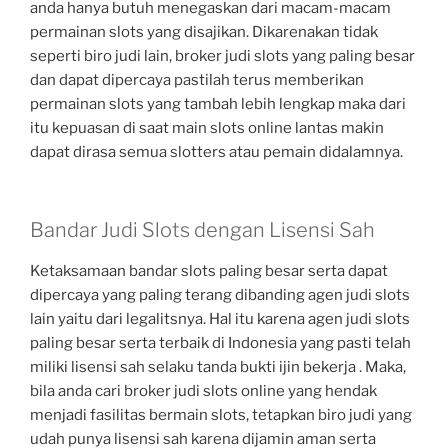
anda hanya butuh menegaskan dari macam-macam
permainan slots yang disajikan. Dikarenakan tidak
seperti biro judi lain, broker judi slots yang paling besar
dan dapat dipercaya pastilah terus memberikan
permainan slots yang tambah lebih lengkap maka dari
itu kepuasan di saat main slots online lantas makin
dapat dirasa semua slotters atau pemain didalamnya.
Bandar Judi Slots dengan Lisensi Sah
Ketaksamaan bandar slots paling besar serta dapat
dipercaya yang paling terang dibanding agen judi slots
lain yaitu dari legalitsnya. Hal itu karena agen judi slots
paling besar serta terbaik di Indonesia yang pasti telah
miliki lisensi sah selaku tanda bukti ijin bekerja . Maka,
bila anda cari broker judi slots online yang hendak
menjadi fasilitas bermain slots, tetapkan biro judi yang
udah punya lisensi sah karena dijamin aman serta