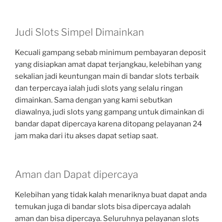
Judi Slots Simpel Dimainkan
Kecuali gampang sebab minimum pembayaran deposit
yang disiapkan amat dapat terjangkau, kelebihan yang
sekalian jadi keuntungan main di bandar slots terbaik
dan terpercaya ialah judi slots yang selalu ringan
dimainkan. Sama dengan yang kami sebutkan
diawalnya, judi slots yang gampang untuk dimainkan di
bandar dapat dipercaya karena ditopang pelayanan 24
jam maka dari itu akses dapat setiap saat.
Aman dan Dapat dipercaya
Kelebihan yang tidak kalah menariknya buat dapat anda
temukan juga di bandar slots bisa dipercaya adalah
aman dan bisa dipercaya. Seluruhnya pelayanan slots