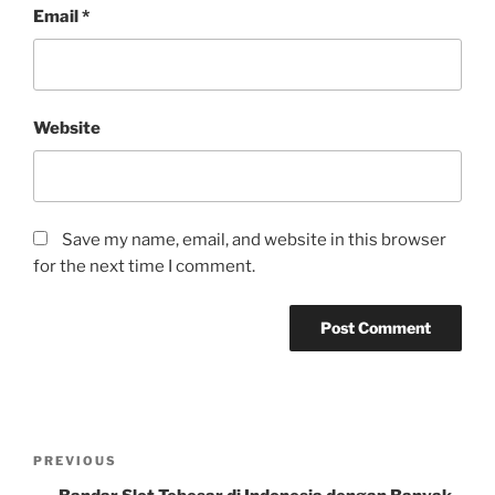
Email
*
Website
Save my name, email, and website in this browser
for the next time I comment.
Post
Previous
PREVIOUS
navigation
Post