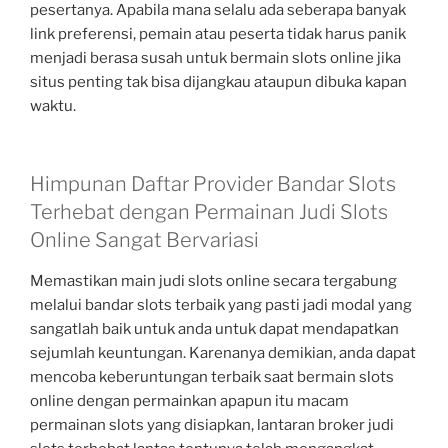
pesertanya. Apabila mana selalu ada seberapa banyak
link preferensi, pemain atau peserta tidak harus panik
menjadi berasa susah untuk bermain slots online jika
situs penting tak bisa dijangkau ataupun dibuka kapan
waktu.
Himpunan Daftar Provider Bandar Slots
Terhebat dengan Permainan Judi Slots
Online Sangat Bervariasi
Memastikan main judi slots online secara tergabung
melalui bandar slots terbaik yang pasti jadi modal yang
sangatlah baik untuk anda untuk dapat mendapatkan
sejumlah keuntungan. Karenanya demikian, anda dapat
mencoba keberuntungan terbaik saat bermain slots
online dengan permainkan apapun itu macam
permainan slots yang disiapkan, lantaran broker judi