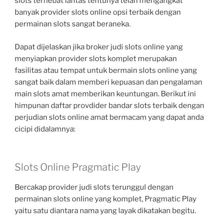
slots terhebat lantas tentunya telah mengangkat
banyak provider slots online opsi terbaik dengan
permainan slots sangat beraneka.
Dapat dijelaskan jika broker judi slots online yang
menyiapkan provider slots komplet merupakan
fasilitas atau tempat untuk bermain slots online yang
sangat baik dalam memberi kepuasan dan pengalaman
main slots amat memberikan keuntungan. Berikut ini
himpunan daftar provdider bandar slots terbaik dengan
perjudian slots online amat bermacam yang dapat anda
cicipi didalamnya:
Slots Online Pragmatic Play
Bercakap provider judi slots terunggul dengan
permainan slots online yang komplet, Pragmatic Play
yaitu satu diantara nama yang layak dikatakan begitu.