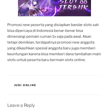
Promosi new peserta yang disiapkan bandar slots sah
bisa dipercaya di Indonesia benar-benar bisa
dimenangi pemain cuman 1x saja pada awal. Akan
tetapi demikian, terdapatnya promosi new anggota
yang dikasihkan spesial anggota baru juga memberi
keuntungan karena bisa memberi dana tambahan main
slots untuk peserta baru bermain slots online.
CATEGORIES
JUDI ONLINE
Leave a Reply