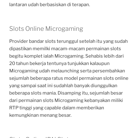
lantaran udah berbasiskan di terapan.
Slots Online Microgaming
Provider bandar slots terunggul setelah itu yang sudah
dipastikan memilki macam-macam permainan slots
begitu komplet ialah Microgaming. Sehabis lebih dari
20 tahun bekerja tentunya tunjukkan kalaupun
Microgaming udah melaunching serta persembahkan
sejumlah beberapa ratus model permainan slots online
yang sampai saat ini sudahlah banyak diunggulkan
beberapa slots mania. Disamping itu, sejumlah besar
dari permainan slots Microgaming kebanyakan miliki
RTP tinggi yang capable dalam memberikan
kemungkinan menang besar.