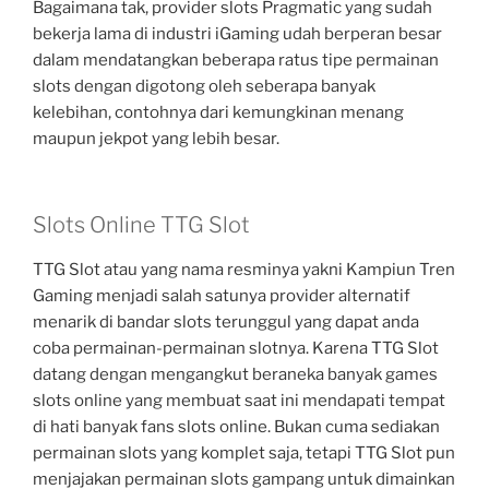
Bagaimana tak, provider slots Pragmatic yang sudah
bekerja lama di industri iGaming udah berperan besar
dalam mendatangkan beberapa ratus tipe permainan
slots dengan digotong oleh seberapa banyak
kelebihan, contohnya dari kemungkinan menang
maupun jekpot yang lebih besar.
Slots Online TTG Slot
TTG Slot atau yang nama resminya yakni Kampiun Tren
Gaming menjadi salah satunya provider alternatif
menarik di bandar slots terunggul yang dapat anda
coba permainan-permainan slotnya. Karena TTG Slot
datang dengan mengangkut beraneka banyak games
slots online yang membuat saat ini mendapati tempat
di hati banyak fans slots online. Bukan cuma sediakan
permainan slots yang komplet saja, tetapi TTG Slot pun
menjajakan permainan slots gampang untuk dimainkan