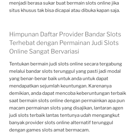
menjadi berasa sukar buat bermain slots online jika
situs khusus tak bisa dicapai atau dibuka kapan saja.
Himpunan Daftar Provider Bandar Slots
Terhebat dengan Permainan Judi Slots
Online Sangat Bervariasi
Tentukan bermain judi slots online secara tergabung
melalui bandar slots terunggul yang pasti jadi modal
yang benar-benar baik untuk anda untuk dapat
mendapatkan sejumlah keuntungan. Karenanya
demikian, anda dapat mencoba keberuntungan terbaik
saat bermain slots online dengan permainkan apa pun
macam permainan slots yang disajikan, lantaran agen
judi slots terbaik lantas tentunya udah mengangkut
banyak provider slots online alternatif terunggul
dengan games slots amat bermacam.