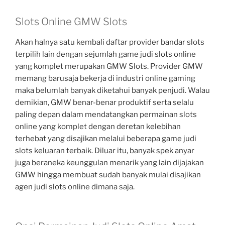
Slots Online GMW Slots
Akan halnya satu kembali daftar provider bandar slots
terpilih lain dengan sejumlah game judi slots online
yang komplet merupakan GMW Slots. Provider GMW
memang barusaja bekerja di industri online gaming
maka belumlah banyak diketahui banyak penjudi. Walau
demikian, GMW benar-benar produktif serta selalu
paling depan dalam mendatangkan permainan slots
online yang komplet dengan deretan kelebihan
terhebat yang disajikan melalui beberapa game judi
slots keluaran terbaik. Diluar itu, banyak spek anyar
juga beraneka keunggulan menarik yang lain dijajakan
GMW hingga membuat sudah banyak mulai disajikan
agen judi slots online dimana saja.