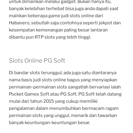
untuk dimainkan melalui gadget. Bukan hanya itu,
banyak kelebihan terhebat bisa juga anda dapati saat
mainkan beberapa game judi slots online dari
Habanero, sebutlah saja contohnya seperti jekpot dan
kesempatan kemenangan paling besar lantaran
dibantu pun RTP slots yang lebih tinggi.
Slots Online PG Soft
Di bandar slots terunggul, ada juga satu diantaranya
nama basis judi slots online bagus yang menyiapkan
permainan-permainan slots sangatlah bervariasi ialah
Pocket Games Soft atau PG Soft. PG Soft telah datang
mulai dari tahun 2015 yang cukup memiliki
pengalaman dalam menumbuhkan bermacam ragam
permainan slots yang unggul, menarik dan tawarkan
banyak keuntungan-keuntungan besar.