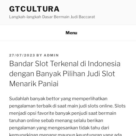
Skip
GTCULTURA
to
Langkah-langkah Dasar Bermain Judi Baccarat
content
Menu
POSTED
27/07/2023
BY
ADMIN
ON
Bandar Slot Terkenal di Indonesia
dengan Banyak Pilihan Judi Slot
Menarik Paniai
Sudahlah banyak bettor yang memperlihatkan
pengalaman terbaik di saat main judi slots online. Slots
menjadi opsi favorite banyak penjudi saat bermain
taruhan online sebab menang selalu berikan
pengalaman yang mengesankan tidak tahu dari
kemungkinan menang maupun keuntungan yang ada