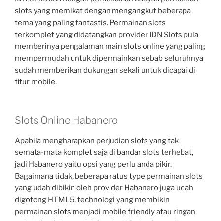
slots yang memikat dengan mengangkut beberapa
tema yang paling fantastis. Permainan slots
terkomplet yang didatangkan provider IDN Slots pula
memberinya pengalaman main slots online yang paling
mempermudah untuk dipermainkan sebab seluruhnya
sudah memberikan dukungan sekali untuk dicapai di
fitur mobile.
Slots Online Habanero
Apabila mengharapkan perjudian slots yang tak
semata-mata komplet saja di bandar slots terhebat,
jadi Habanero yaitu opsi yang perlu anda pikir.
Bagaimana tidak, beberapa ratus type permainan slots
yang udah dibikin oleh provider Habanero juga udah
digotong HTML5, technologi yang membikin
permainan slots menjadi mobile friendly atau ringan