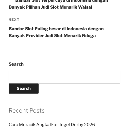
Bandar Slot Terpercaya di Indonesia dengan
Banyak Pilihan Judi Slot Menarik Waisai
Next
NEXT
Post
Bandar Slot Paling besar di Indonesia dengan
Banyak Provider Judi Slot Menarik Nduga
Search
Search
Recent Posts
Cara Meracik Angka Ikut Togel Derby 2026