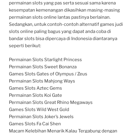
permainan slots yang pas serta sesuai sama karena
kesempatan kemenangan dikasihkan masing-masing
permainan slots online lantas pastinya berlainan.
Sedangkan, untuk contoh-contoh alternatif games judi
slots online paling bagus yang dapat anda coba di
bandar slots bisa dipercaya di Indonesia diantaranya
seperti berikut:
Permainan Slots Starlight Princess
Permainan Slots Sweet Bonanza
Games Slots Gates of Olympus / Zeus
Permainan Slots Mahjong Ways
Games Slots Aztec Gems
Permainan Slots Koi Gate
Permainan Slots Great Rhino Megaways
Games Slots Wild West Gold
Permainan Slots Joker’s Jewels
Games Slots Fa Cai Shen
Macam Kelebihan Menarik Kalau Tergabung dengan