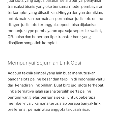
judi slots yang bagus pastilah selalu punyai pelayanan
transaksi bisnis yang oke bersama model pembayaran
terkomplet yang dikasihkan. Hingga dengan demikian,
untuk mainkan permainan-permainan judi slots online
di agen judi slots terunggul, deposit bisa dijalankan
menunjuk type pembayaran apa saja seperti e-wallet,
QR, pulsa dan beberapa tipe transfer bank yang
disajikan sangatlah komplet.
Mempunyai Sejumlah Link Opsi
Adapun teknik simpel yang lain buat memutuskan
bandar slots paling besar dan terpilih di Indonesia yaitu
dari kehadiran link pilihan. Buat biro judi slots terhebat,
link alternative ialah sarana terpilih serta paling
penting yang jelas berguna sekali untuk beberapa
member-nya. Jikamana terus siap berapa banyak link
preferensi, pemain atau anggota tak usah risau