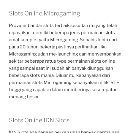
Slots Online Microgaming
Provider bandar slots terbaik sesudah itu yang telah
dipastikan memilki beberapa jenis permainan slots
amat komplet yaitu Microgaming. Sehabis lebih dari
pada 20 tahun bekerja pastinya perlihatkan jika
Microgaming udah me-launching dan menyembahkan
sekitar beberapa ratus type permainan slots online
yang sampai saat ini sudahlah banyak diunggulkan
beberapa slots mania. Diluar itu, kebanyakan dari
permainan slots Microgaming kebanyakan miliki RTP
tinggi yang capable dalam memberinya kesempatan
menang besar.
Slots Online IDN Slots
IDN Slots ada dengan perkenalkan banyak permainan