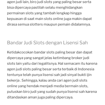
agen judi lain, biro judi slots yang paling besar serta
bisa dipercaya pastilah selalu menghidangkan
permainan slots yang tambah lengkap hingga
kepuasan di saat main slots online juga makin dapat
dirasa semua slotters maupun pemain didalamnya.
Bandar Judi Slots dengan Lisensi Sah
Ketidakcocokan bandar slots paling besar dan dapat
dipercaya yang sangat jelas ketimbang broker judi
slots lain yaitu dari legalitsnya. Hal semacam itu karena
agen judi slots paling besar serta terbaik di Indonesia
tentunya telah punya lisensi sah jadi sinyal bukti ijin
bekerja . Sehingga, kalau anda cari agen judi slots
online yang hendak menjadi media bermain slots,
putuskan biro judi yang sudah punya lisensi sah karena
ditandaskan aman juga paling dipercaya.