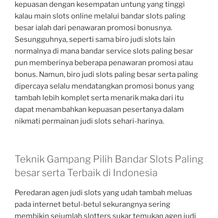
kepuasan dengan kesempatan untung yang tinggi
kalau main slots online melalui bandar slots paling
besar ialah dari penawaran promosi bonusnya.
Sesungguhnya, seperti sama biro judi slots lain
normalnya di mana bandar service slots paling besar
pun memberinya beberapa penawaran promosi atau
bonus. Namun, biro judi slots paling besar serta paling
dipercaya selalu mendatangkan promosi bonus yang
tambah lebih komplet serta menarik maka dari itu
dapat menambahkan kepuasan pesertanya dalam
nikmati permainan judi slots sehari-harinya.
Teknik Gampang Pilih Bandar Slots Paling
besar serta Terbaik di Indonesia
Peredaran agen judi slots yang udah tambah meluas
pada internet betul-betul sekurangnya sering
membikin sejumlah slotters sukar temukan agen judi