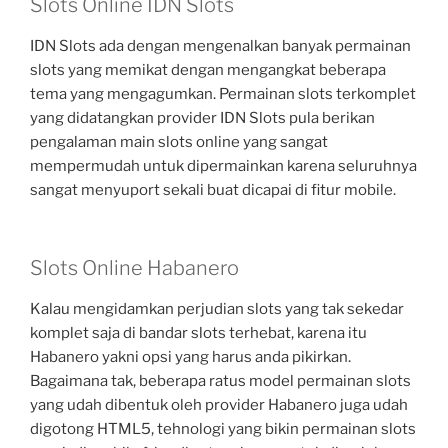
Slots Online IDN Slots
IDN Slots ada dengan mengenalkan banyak permainan
slots yang memikat dengan mengangkat beberapa
tema yang mengagumkan. Permainan slots terkomplet
yang didatangkan provider IDN Slots pula berikan
pengalaman main slots online yang sangat
mempermudah untuk dipermainkan karena seluruhnya
sangat menyuport sekali buat dicapai di fitur mobile.
Slots Online Habanero
Kalau mengidamkan perjudian slots yang tak sekedar
komplet saja di bandar slots terhebat, karena itu
Habanero yakni opsi yang harus anda pikirkan.
Bagaimana tak, beberapa ratus model permainan slots
yang udah dibentuk oleh provider Habanero juga udah
digotong HTML5, tehnologi yang bikin permainan slots