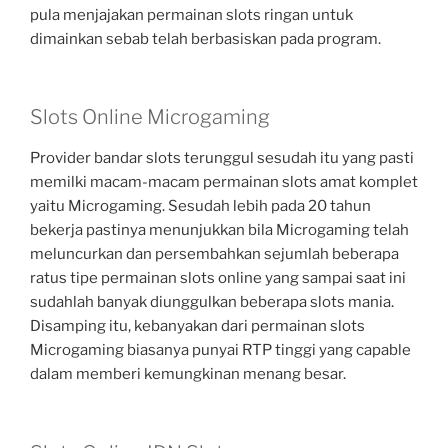
pula menjajakan permainan slots ringan untuk
dimainkan sebab telah berbasiskan pada program.
Slots Online Microgaming
Provider bandar slots terunggul sesudah itu yang pasti
memilki macam-macam permainan slots amat komplet
yaitu Microgaming. Sesudah lebih pada 20 tahun
bekerja pastinya menunjukkan bila Microgaming telah
meluncurkan dan persembahkan sejumlah beberapa
ratus tipe permainan slots online yang sampai saat ini
sudahlah banyak diunggulkan beberapa slots mania.
Disamping itu, kebanyakan dari permainan slots
Microgaming biasanya punyai RTP tinggi yang capable
dalam memberi kemungkinan menang besar.