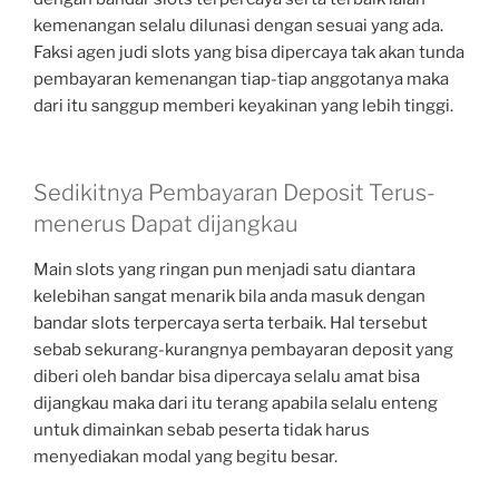
kemenangan selalu dilunasi dengan sesuai yang ada.
Faksi agen judi slots yang bisa dipercaya tak akan tunda
pembayaran kemenangan tiap-tiap anggotanya maka
dari itu sanggup memberi keyakinan yang lebih tinggi.
Sedikitnya Pembayaran Deposit Terus-
menerus Dapat dijangkau
Main slots yang ringan pun menjadi satu diantara
kelebihan sangat menarik bila anda masuk dengan
bandar slots terpercaya serta terbaik. Hal tersebut
sebab sekurang-kurangnya pembayaran deposit yang
diberi oleh bandar bisa dipercaya selalu amat bisa
dijangkau maka dari itu terang apabila selalu enteng
untuk dimainkan sebab peserta tidak harus
menyediakan modal yang begitu besar.