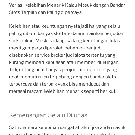
Variasi Kelebihan Menarik Kalau Masuk dengan Bandar
Slots Terpilih dan Paling dipercaya
Kelebihan atau keuntungan nyata jadi hal yang selalu
paling diburu banyak slotters dalam mainkan perjudian
slots online. Meski kadang-kadang keuntungan tidak
mesti gampang diperoleh beberapa penjudi
disebabkan service broker judi slots tertentu yang
kurang memberi kepuasan atau memberi dukungan.
Jadi, untung buat banyak penjudi atau slotters yang
udah memutuskan tergabung dengan bandar slots
terpercaya dan terbaik yang bisa mendapat dan
merasai macam kelebihan menarik seperti berikut:
Kemenangan Selalu Dilunasi
Satu diantara kelebihan sangat atraktif jika anda masuk
dengan bandar slots terpercaya serta terbaik ialah