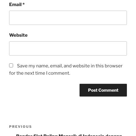
Email
*
Website
Save my name, email, and website in this browser
for the next time I comment.
Post
Previous
PREVIOUS
navigation
Post