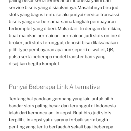
paling besar serta terhebat di Indonesia yakni dari
service bisnis yang disiapkannya. Masalahnya biro judi
slots yang bagus tentu selalu punyai service transaksi
bisnis yang oke bersama-sama langkah pembayaran
terkomplet yang diberi. Maka dari itu dengan demikian,
buat mainkan permainan-permainan judi slots online di
broker judi slots terunggul, deposit bisa dilaksanakan
pilih type pembayaran apa pun seperti e-wallet, QR,
pulsa serta beberapa model transfer bank yang
disajikan begitu komplet.
Punyai Beberapa Link Alternative
Tentang hal panduan gampang yang lain untuk pilih
bandar slots paling besar dan terunggul di Indonesia
ialah dari kemunculan link opsi. Buat biro judi slots
terpilih, link opsi yaitu sarana terbaik serta begitu
penting yang tentu berfaedah sekali bagi beberapa