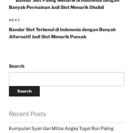
Bandar Slot Paling Menarik di Indonesia dengan
Banyak Permainan Judi Slot Menarik Oksibil
Next
NEXT
Post
Bandar Slot Terkenal di Indonesia dengan Banyak
Alternatif Judi Slot Menarik Puncak
Search
Search
Recent Posts
Kumpulan Syair dan Mitos Angka Togel Run Paling