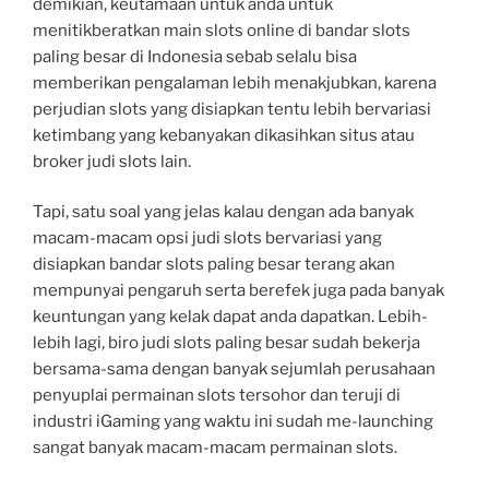
demikian, keutamaan untuk anda untuk
menitikberatkan main slots online di bandar slots
paling besar di Indonesia sebab selalu bisa
memberikan pengalaman lebih menakjubkan, karena
perjudian slots yang disiapkan tentu lebih bervariasi
ketimbang yang kebanyakan dikasihkan situs atau
broker judi slots lain.
Tapi, satu soal yang jelas kalau dengan ada banyak
macam-macam opsi judi slots bervariasi yang
disiapkan bandar slots paling besar terang akan
mempunyai pengaruh serta berefek juga pada banyak
keuntungan yang kelak dapat anda dapatkan. Lebih-
lebih lagi, biro judi slots paling besar sudah bekerja
bersama-sama dengan banyak sejumlah perusahaan
penyuplai permainan slots tersohor dan teruji di
industri iGaming yang waktu ini sudah me-launching
sangat banyak macam-macam permainan slots.