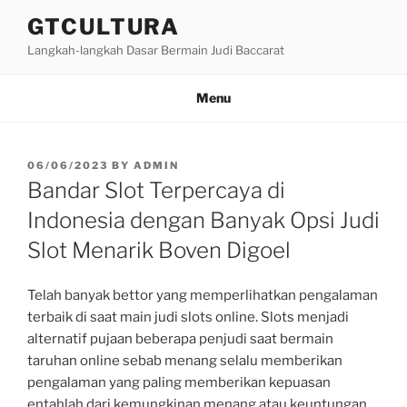
Skip
GTCULTURA
to
Langkah-langkah Dasar Bermain Judi Baccarat
content
Menu
POSTED
06/06/2023
BY
ADMIN
ON
Bandar Slot Terpercaya di
Indonesia dengan Banyak Opsi Judi
Slot Menarik Boven Digoel
Telah banyak bettor yang memperlihatkan pengalaman
terbaik di saat main judi slots online. Slots menjadi
alternatif pujaan beberapa penjudi saat bermain
taruhan online sebab menang selalu memberikan
pengalaman yang paling memberikan kepuasan
entahlah dari kemungkinan menang atau keuntungan