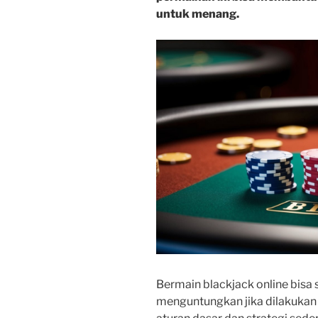
untuk menang.
Bermain blackjack online bis
menguntungkan jika dilakukan