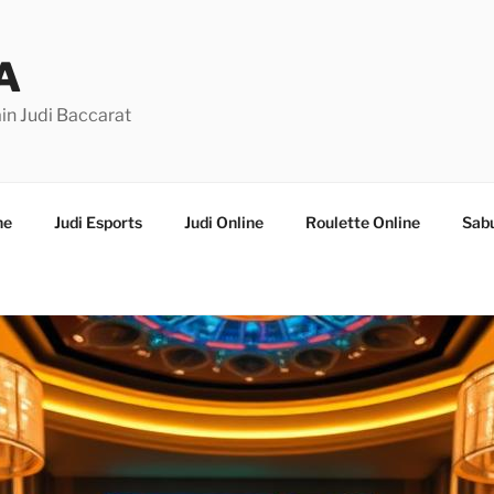
A
n Judi Baccarat
ne
Judi Esports
Judi Online
Roulette Online
Sab