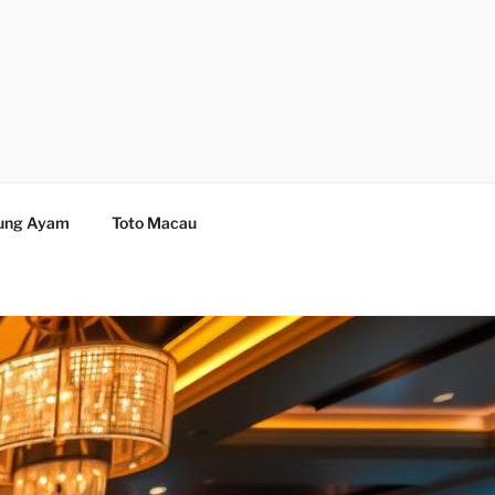
ung Ayam
Toto Macau