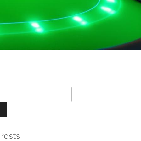
Posts