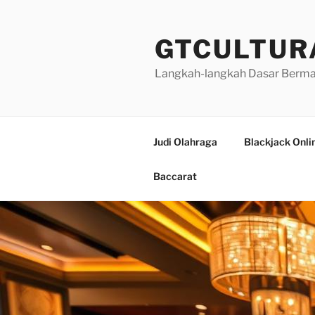
Skip
to
GTCULTUR
content
Langkah-langkah Dasar Bermai
Judi Olahraga
Blackjack Onli
Baccarat