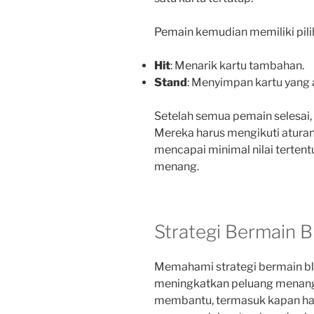
Pemain kemudian memiliki pili
Hit
: Menarik kartu tambahan.
Stand
: Menyimpan kartu yang 
Setelah semua pemain selesai
Mereka harus mengikuti aturan 
mencapai minimal nilai terten
menang.
Strategi Bermain B
Memahami strategi bermain bl
meningkatkan peluang menang.
membantu, termasuk kapan har