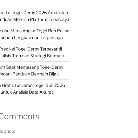
Bandar Togel Derby 2026 Aman dan
anduan Memilih Platform Tepercaya
 dan Mitos Angka Togel Run Paling
Panduan Lengkap dan Terpercaya
rediksi Togel Derby Terbesar di
alisis Tren dan Strategi Bermain
um Saat Memasang Togel Derby
indari: Panduan Bermain Bijak
Grafik Keluaran Togel Run 2026
ntuk Analisis Data Akurat
 Comments
o show.