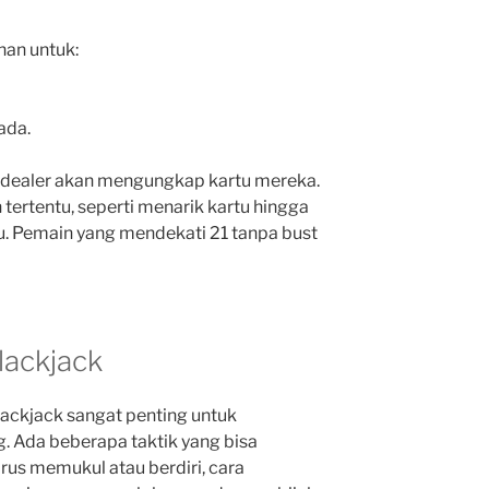
han untuk:
ada.
, dealer akan mengungkap kartu mereka.
tertentu, seperti menarik kartu hingga
tu. Pemain yang mendekati 21 tanpa bust
lackjack
ackjack sangat penting untuk
 Ada beberapa taktik yang bisa
us memukul atau berdiri, cara