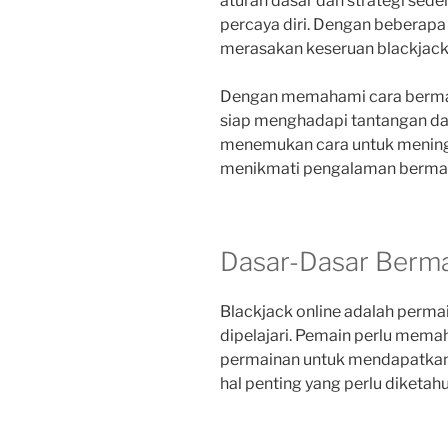
aturan dasar dan strategi sed
percaya diri. Dengan beberapa t
merasakan keseruan blackjac
Dengan memahami cara bermain
siap menghadapi tantangan da
menemukan cara untuk mening
menikmati pengalaman bermain
Dasar-Dasar Berma
Blackjack online adalah perm
dipelajari. Pemain perlu memaha
permainan untuk mendapatkan h
hal penting yang perlu diketahu