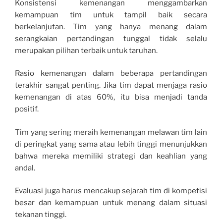
Konsistensi kemenangan menggambarkan
kemampuan tim untuk tampil baik secara
berkelanjutan. Tim yang hanya menang dalam
serangkaian pertandingan tunggal tidak selalu
merupakan pilihan terbaik untuk taruhan.
Rasio kemenangan dalam beberapa pertandingan
terakhir sangat penting. Jika tim dapat menjaga rasio
kemenangan di atas 60%, itu bisa menjadi tanda
positif.
Tim yang sering meraih kemenangan melawan tim lain
di peringkat yang sama atau lebih tinggi menunjukkan
bahwa mereka memiliki strategi dan keahlian yang
andal.
Evaluasi juga harus mencakup sejarah tim di kompetisi
besar dan kemampuan untuk menang dalam situasi
tekanan tinggi.