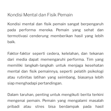
Kondisi Mental dan Fisik Pemain
Kondisi mental dan fisik pemain sangat berpengaruh
pada performa mereka. Pemain yang sehat dan
termotivasi cenderung memberikan hasil yang lebih
baik.
Faktor-faktor seperti cedera, kelelahan, dan tekanan
dari media dapat memengaruhi performa. Tim yang
memiliki langkah-langkah untuk menjaga kesehatan
mental dan fisik pemainnya, seperti pelatih psikologi
atau rutinitas latihan yang seimbang, biasanya lebih
siap menghadapi pertandingan.
Dalam taruhan, penting untuk mengikuti berita terkini
mengenai pemain. Pemain yang mengalami masalah
pribadi atau stres bisa berdampak pada hasil