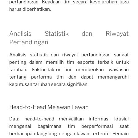
pertandingan. Keadaan tim secara keseluruhan juga
harus diperhatikan.
Analisis Statistik dan Riwayat
Pertandingan
Analisis statistik dan riwayat pertandingan sangat
penting dalam memilih tim esports terbaik untuk
taruhan. Faktor-faktor ini memberikan wawasan
tentang performa tim dan dapat memengaruhi
keputusan taruhan secara signifikan.
Head-to-Head Melawan Lawan
Data head-to-head menyajikan informasi krusial
mengenai bagaimana tim berperformasi saat
berhadapan langsung dengan lawan tertentu. Pemain