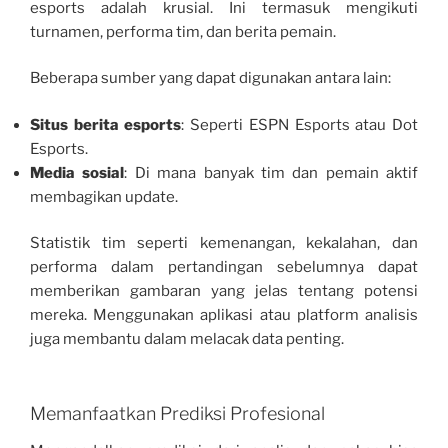
esports adalah krusial. Ini termasuk mengikuti
turnamen, performa tim, dan berita pemain.
Beberapa sumber yang dapat digunakan antara lain:
Situs berita esports
: Seperti ESPN Esports atau Dot
Esports.
Media sosial
: Di mana banyak tim dan pemain aktif
membagikan update.
Statistik tim seperti kemenangan, kekalahan, dan
performa dalam pertandingan sebelumnya dapat
memberikan gambaran yang jelas tentang potensi
mereka. Menggunakan aplikasi atau platform analisis
juga membantu dalam melacak data penting.
Memanfaatkan Prediksi Profesional