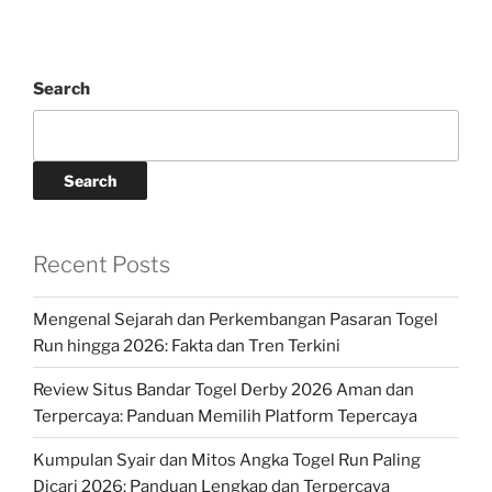
Search
Search
Recent Posts
Mengenal Sejarah dan Perkembangan Pasaran Togel
Run hingga 2026: Fakta dan Tren Terkini
Review Situs Bandar Togel Derby 2026 Aman dan
Terpercaya: Panduan Memilih Platform Tepercaya
Kumpulan Syair dan Mitos Angka Togel Run Paling
Dicari 2026: Panduan Lengkap dan Terpercaya