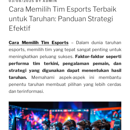
POSTED
03/08/2025
BY
ADMIN
ON
Cara Memilih Tim Esports Terbaik
untuk Taruhan: Panduan Strategi
Efektif
Cara Memilih Tim Esports
– Dalam dunia taruhan
esports, memilih tim yang tepat sangat penting untuk
meningkatkan peluang sukses.
Faktor-faktor seperti
performa tim terkini, pengalaman pemain, dan
strategi yang digunakan dapat menentukan hasil
taruhan.
Memahami aspek-aspek ini membantu
penentu taruhan membuat pilihan yang lebih cerdas
dan terinformasi.