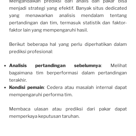
Mengandalkan prediksi dari analis dan pakar bisa
menjadi strategi yang efektif. Banyak situs dedicated
yang menawarkan analisis mendalam tentang
pertandingan dan tim, termasuk statistik dan faktor-
faktor lain yang mempengaruhi hasil.
Berikut beberapa hal yang perlu diperhatikan dalam
prediksi profesional:
Analisis pertandingan sebelumnya
: Melihat
bagaimana tim berperformasi dalam pertandingan
terakhir.
Kondisi pemain
: Cedera atau masalah internal dapat
mempengaruhi performa tim.
Membaca ulasan atau prediksi dari pakar dapat
memperkaya keputusan taruhan.