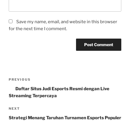
Save my name, email, and website in this browser
for the next time I comment.
Post
Previous
PREVIOUS
navigation
Post
Daftar Situs Judi Esports Resmi dengan Live
Streaming Terpercaya
Next
NEXT
Post
Strategi Menang Taruhan Turnamen Esports Populer