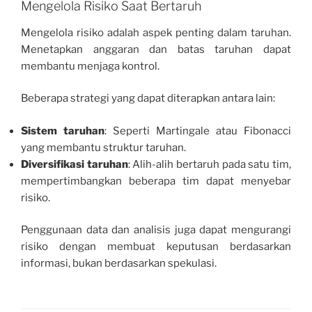
Mengelola Risiko Saat Bertaruh
Mengelola risiko adalah aspek penting dalam taruhan.
Menetapkan anggaran dan batas taruhan dapat
membantu menjaga kontrol.
Beberapa strategi yang dapat diterapkan antara lain:
Sistem taruhan
: Seperti Martingale atau Fibonacci
yang membantu struktur taruhan.
Diversifikasi taruhan
: Alih-alih bertaruh pada satu tim,
mempertimbangkan beberapa tim dapat menyebar
risiko.
Penggunaan data dan analisis juga dapat mengurangi
risiko dengan membuat keputusan berdasarkan
informasi, bukan berdasarkan spekulasi.