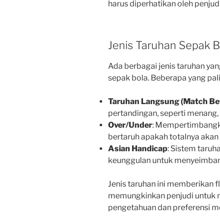
harus diperhatikan oleh penjudi
Jenis Taruhan Sepak B
Ada berbagai jenis taruhan ya
sepak bola. Beberapa yang pa
Taruhan Langsung (Match Bet
pertandingan, seperti menang, k
Over/Under
: Mempertimbangka
bertaruh apakah totalnya akan 
Asian Handicap
: Sistem taru
keunggulan untuk menyeimban
Jenis taruhan ini memberikan fl
memungkinkan penjudi untuk m
pengetahuan dan preferensi m