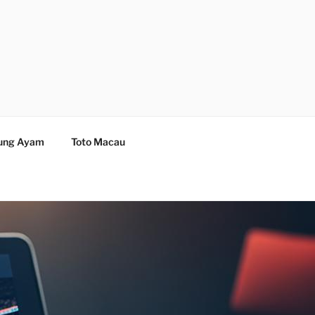
ung Ayam
Toto Macau