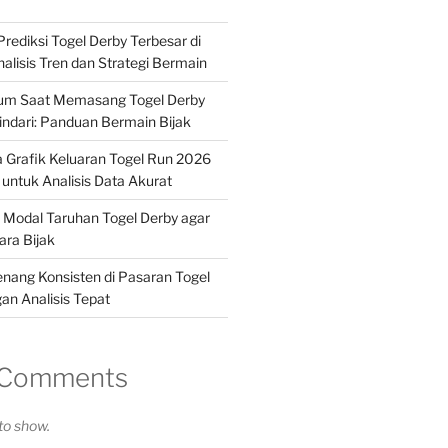
rediksi Togel Derby Terbesar di
alisis Tren dan Strategi Bermain
um Saat Memasang Togel Derby
indari: Panduan Bermain Bijak
Grafik Keluaran Togel Run 2026
ntuk Analisis Data Akurat
 Modal Taruhan Togel Derby agar
ara Bijak
Menang Konsisten di Pasaran Togel
n Analisis Tepat
 Comments
o show.