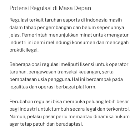
Potensi Regulasi di Masa Depan
Regulasi terkait taruhan esports di Indonesia masih
dalam tahap pengembangan dan belum sepenuhnya
jelas. Pemerintah menunjukkan minat untuk mengatur
industri ini demi melindungi konsumen dan mencegah
praktik ilegal.
Beberapa opsi regulasi meliputi lisensi untuk operator
taruhan, pengawasan transaksi keuangan, serta
pembatasan usia pengguna. Hal ini berdampak pada
legalitas dan operasi berbagai platform.
Perubahan regulasi bisa membuka peluang lebih besar
bagi industri untuk tumbuh secara legal dan terkontrol.
Namun, pelaku pasar perlu memantau dinamika hukum
agar tetap patuh dan beradaptasi.