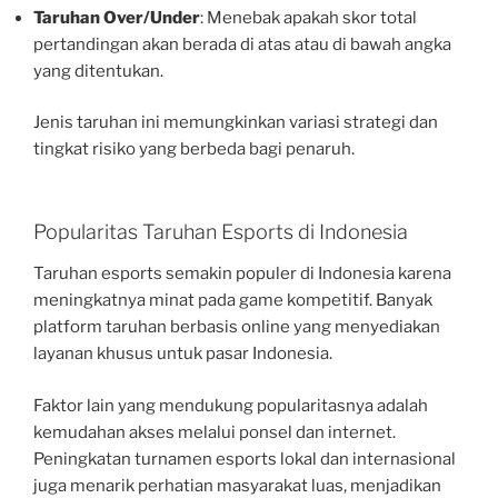
Taruhan Over/Under
: Menebak apakah skor total
pertandingan akan berada di atas atau di bawah angka
yang ditentukan.
Jenis taruhan ini memungkinkan variasi strategi dan
tingkat risiko yang berbeda bagi penaruh.
Popularitas Taruhan Esports di Indonesia
Taruhan esports semakin populer di Indonesia karena
meningkatnya minat pada game kompetitif. Banyak
platform taruhan berbasis online yang menyediakan
layanan khusus untuk pasar Indonesia.
Faktor lain yang mendukung popularitasnya adalah
kemudahan akses melalui ponsel dan internet.
Peningkatan turnamen esports lokal dan internasional
juga menarik perhatian masyarakat luas, menjadikan