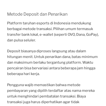
Metode Deposit dan Penarikan
Platform taruhan esports di Indonesia mendukung
berbagai metode transaksi. Pilihan umum termasuk
transfer bank lokal, e-wallet (seperti OVO, Dana, GoPay),
dan pulsa seluler.
Deposit biasanya diproses langsung atau dalam
hitungan menit. Untuk penarikan dana, batas minimum
dan maksimum berlaku tergantung platform. Waktu
pencairan bisa bervariasi antara beberapa jam hingga
beberapa hari kerja.
Pengguna wajib memastikan bahwa metode
pembayaran yang dipilih terdaftar atas nama mereka
untuk menghindari pembatalan transaksi. Biaya
transaksi juga harus diperhatikan agar tidak