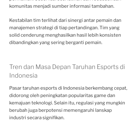
komunitas menjadi sumber informasi tambahan.
Kestabilan tim terlihat dari sinergi antar pemain dan
manajemen strategi di tiap pertandingan. Tim yang
solid cenderung menghasilkan hasil lebih konsisten
dibandingkan yang sering berganti pemain.
Tren dan Masa Depan Taruhan Esports di
Indonesia
Pasar taruhan esports di Indonesia berkembang cepat,
didorong oleh peningkatan popularitas game dan
kemajuan teknologi. Selain itu, regulasi yang mungkin
berubah juga berpotensi memengaruhi lanskap
industri secara signifikan.