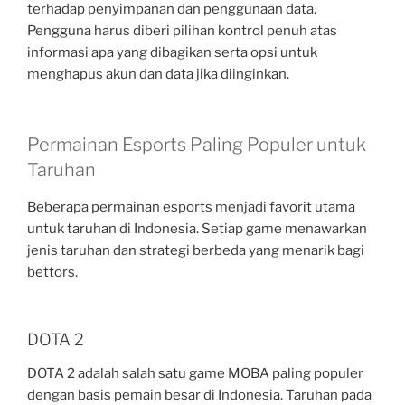
terhadap penyimpanan dan penggunaan data.
Pengguna harus diberi pilihan kontrol penuh atas
informasi apa yang dibagikan serta opsi untuk
menghapus akun dan data jika diinginkan.
Permainan Esports Paling Populer untuk
Taruhan
Beberapa permainan esports menjadi favorit utama
untuk taruhan di Indonesia. Setiap game menawarkan
jenis taruhan dan strategi berbeda yang menarik bagi
bettors.
DOTA 2
DOTA 2 adalah salah satu game MOBA paling populer
dengan basis pemain besar di Indonesia. Taruhan pada