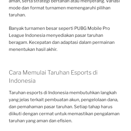
aman, serta strategi bertahan atau menyerang. Variasi
mode dan format turnamen memengaruhi pilihan
taruhan.
Banyak turnamen besar seperti PUBG Mobile Pro
League Indonesia menyediakan pasar taruhan
beragam. Kecepatan dan adaptasi dalam permainan
menentukan hasil akhir.
Cara Memulai Taruhan Esports di
Indonesia
Taruhan esports di Indonesia membutuhkan langkah
yang jelas terkait pembuatan akun, pengelolaan dana,
dan pemahaman pasar taruhan. Setiap tahap harus
diikuti dengan cermat untuk memastikan pengalaman
taruhan yang aman dan efisien.