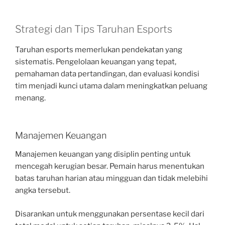
Strategi dan Tips Taruhan Esports
Taruhan esports memerlukan pendekatan yang
sistematis. Pengelolaan keuangan yang tepat,
pemahaman data pertandingan, dan evaluasi kondisi
tim menjadi kunci utama dalam meningkatkan peluang
menang.
Manajemen Keuangan
Manajemen keuangan yang disiplin penting untuk
mencegah kerugian besar. Pemain harus menentukan
batas taruhan harian atau mingguan dan tidak melebihi
angka tersebut.
Disarankan untuk menggunakan persentase kecil dari