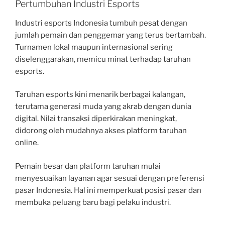
Pertumbuhan Industri Esports
Industri esports Indonesia tumbuh pesat dengan
jumlah pemain dan penggemar yang terus bertambah.
Turnamen lokal maupun internasional sering
diselenggarakan, memicu minat terhadap taruhan
esports.
Taruhan esports kini menarik berbagai kalangan,
terutama generasi muda yang akrab dengan dunia
digital. Nilai transaksi diperkirakan meningkat,
didorong oleh mudahnya akses platform taruhan
online.
Pemain besar dan platform taruhan mulai
menyesuaikan layanan agar sesuai dengan preferensi
pasar Indonesia. Hal ini memperkuat posisi pasar dan
membuka peluang baru bagi pelaku industri.