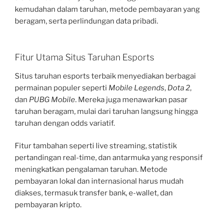
kemudahan dalam taruhan, metode pembayaran yang
beragam, serta perlindungan data pribadi.
Fitur Utama Situs Taruhan Esports
Situs taruhan esports terbaik menyediakan berbagai
permainan populer seperti
Mobile Legends
,
Dota 2
,
dan
PUBG Mobile
. Mereka juga menawarkan pasar
taruhan beragam, mulai dari taruhan langsung hingga
taruhan dengan odds variatif.
Fitur tambahan seperti live streaming, statistik
pertandingan real-time, dan antarmuka yang responsif
meningkatkan pengalaman taruhan. Metode
pembayaran lokal dan internasional harus mudah
diakses, termasuk transfer bank, e-wallet, dan
pembayaran kripto.