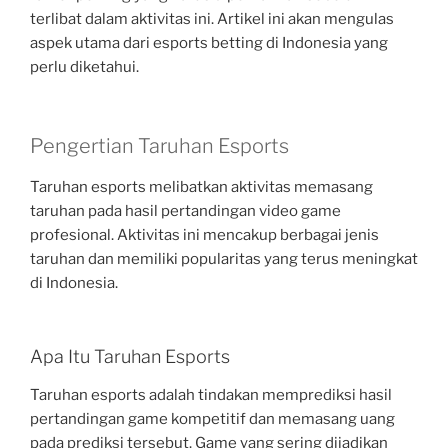
terlibat dalam aktivitas ini. Artikel ini akan mengulas
aspek utama dari esports betting di Indonesia yang
perlu diketahui.
Pengertian Taruhan Esports
Taruhan esports melibatkan aktivitas memasang
taruhan pada hasil pertandingan video game
profesional. Aktivitas ini mencakup berbagai jenis
taruhan dan memiliki popularitas yang terus meningkat
di Indonesia.
Apa Itu Taruhan Esports
Taruhan esports adalah tindakan memprediksi hasil
pertandingan game kompetitif dan memasang uang
pada prediksi tersebut. Game yang sering dijadikan