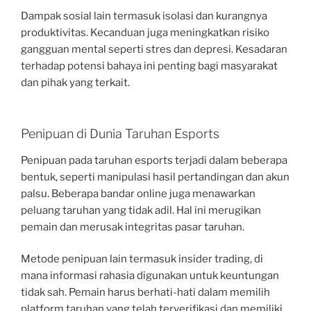
Dampak sosial lain termasuk isolasi dan kurangnya
produktivitas. Kecanduan juga meningkatkan risiko
gangguan mental seperti stres dan depresi. Kesadaran
terhadap potensi bahaya ini penting bagi masyarakat
dan pihak yang terkait.
Penipuan di Dunia Taruhan Esports
Penipuan pada taruhan esports terjadi dalam beberapa
bentuk, seperti manipulasi hasil pertandingan dan akun
palsu. Beberapa bandar online juga menawarkan
peluang taruhan yang tidak adil. Hal ini merugikan
pemain dan merusak integritas pasar taruhan.
Metode penipuan lain termasuk insider trading, di
mana informasi rahasia digunakan untuk keuntungan
tidak sah. Pemain harus berhati-hati dalam memilih
platform taruhan yang telah terverifikasi dan memiliki