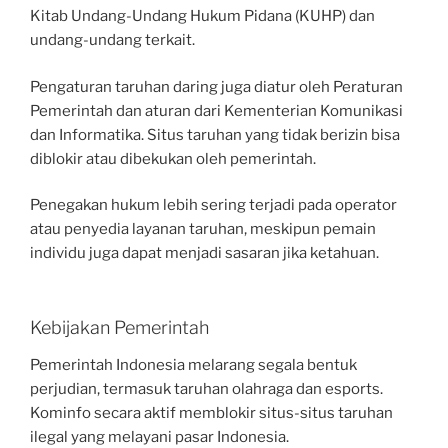
Kitab Undang-Undang Hukum Pidana (KUHP) dan
undang-undang terkait.
Pengaturan taruhan daring juga diatur oleh Peraturan
Pemerintah dan aturan dari Kementerian Komunikasi
dan Informatika. Situs taruhan yang tidak berizin bisa
diblokir atau dibekukan oleh pemerintah.
Penegakan hukum lebih sering terjadi pada operator
atau penyedia layanan taruhan, meskipun pemain
individu juga dapat menjadi sasaran jika ketahuan.
Kebijakan Pemerintah
Pemerintah Indonesia melarang segala bentuk
perjudian, termasuk taruhan olahraga dan esports.
Kominfo secara aktif memblokir situs-situs taruhan
ilegal yang melayani pasar Indonesia.