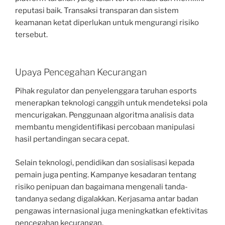
reputasi baik. Transaksi transparan dan sistem
keamanan ketat diperlukan untuk mengurangi risiko
tersebut.
Upaya Pencegahan Kecurangan
Pihak regulator dan penyelenggara taruhan esports
menerapkan teknologi canggih untuk mendeteksi pola
mencurigakan. Penggunaan algoritma analisis data
membantu mengidentifikasi percobaan manipulasi
hasil pertandingan secara cepat.
Selain teknologi, pendidikan dan sosialisasi kepada
pemain juga penting. Kampanye kesadaran tentang
risiko penipuan dan bagaimana mengenali tanda-
tandanya sedang digalakkan. Kerjasama antar badan
pengawas internasional juga meningkatkan efektivitas
pencegahan kecurangan.