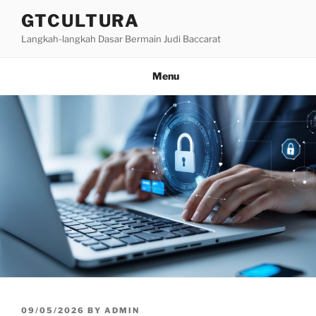
Skip
GTCULTURA
to
Langkah-langkah Dasar Bermain Judi Baccarat
content
Menu
POSTED
09/05/2026
BY
ADMIN