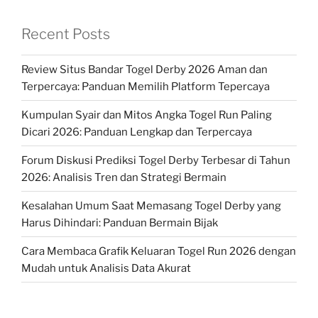
Recent Posts
Review Situs Bandar Togel Derby 2026 Aman dan
Terpercaya: Panduan Memilih Platform Tepercaya
Kumpulan Syair dan Mitos Angka Togel Run Paling
Dicari 2026: Panduan Lengkap dan Terpercaya
Forum Diskusi Prediksi Togel Derby Terbesar di Tahun
2026: Analisis Tren dan Strategi Bermain
Kesalahan Umum Saat Memasang Togel Derby yang
Harus Dihindari: Panduan Bermain Bijak
Cara Membaca Grafik Keluaran Togel Run 2026 dengan
Mudah untuk Analisis Data Akurat