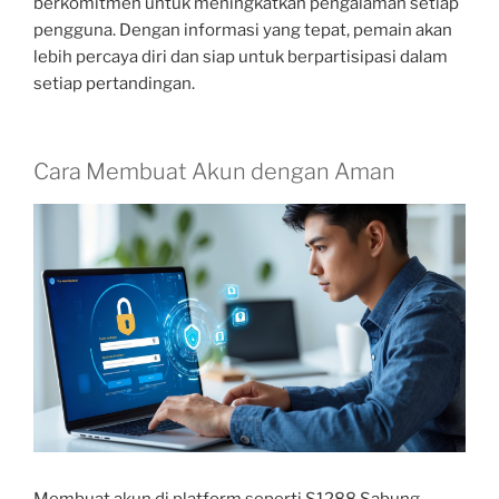
berkomitmen untuk meningkatkan pengalaman setiap
pengguna. Dengan informasi yang tepat, pemain akan
lebih percaya diri dan siap untuk berpartisipasi dalam
setiap pertandingan.
Cara Membuat Akun dengan Aman
Membuat akun di platform seperti S1288 Sabung