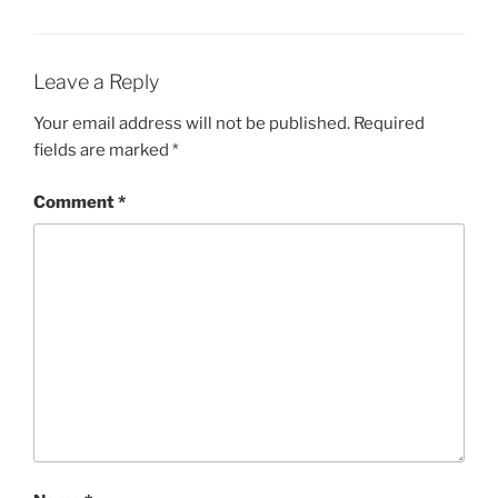
Leave a Reply
Your email address will not be published.
Required
fields are marked
*
Comment
*