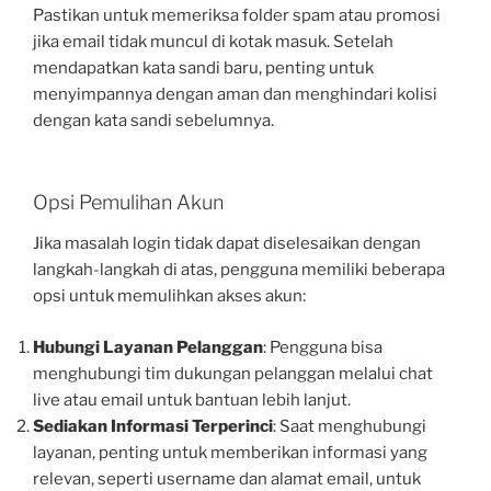
Pastikan untuk memeriksa folder spam atau promosi
jika email tidak muncul di kotak masuk. Setelah
mendapatkan kata sandi baru, penting untuk
menyimpannya dengan aman dan menghindari kolisi
dengan kata sandi sebelumnya.
Opsi Pemulihan Akun
Jika masalah login tidak dapat diselesaikan dengan
langkah-langkah di atas, pengguna memiliki beberapa
opsi untuk memulihkan akses akun:
Hubungi Layanan Pelanggan
: Pengguna bisa
menghubungi tim dukungan pelanggan melalui chat
live atau email untuk bantuan lebih lanjut.
Sediakan Informasi Terperinci
: Saat menghubungi
layanan, penting untuk memberikan informasi yang
relevan, seperti username dan alamat email, untuk