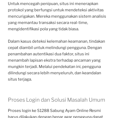
Untuk mencegah penipuan, situs ini menerapkan
protokol yang berfungsi untuk mendeteksi aktivitas
mencurigakan. Mereka menggunakan sistem analisis
yang memantau transaksi secara real-time,
mengidentifikasi pola yang tidak biasa.
Dalam kasus deteksi kelemahan keamanan, tindakan
cepat diambil untuk melindungi pengguna. Dengan
penambahan autentikasi dua faktor, situs ini
menambah lapisan ekstra terhadap ancaman yang
mungkin terjadi. Melalui pendekatan ini, pengguna
dilindungi secara lebih menyeluruh, dan keandalan
situs terjaga.
Proses Login dan Solusi Masalah Umum
Proses login ke S1288 Sabung Ayam Online Resmi
harus dilakukan dengan benar agar pengguna dapat