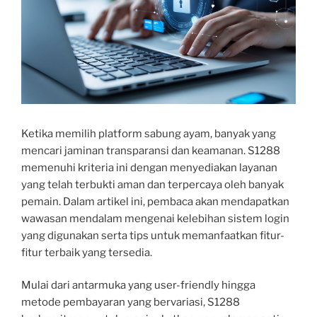
Ketika memilih platform sabung ayam, banyak yang
mencari jaminan transparansi dan keamanan. S1288
memenuhi kriteria ini dengan menyediakan layanan
yang telah terbukti aman dan terpercaya oleh banyak
pemain. Dalam artikel ini, pembaca akan mendapatkan
wawasan mendalam mengenai kelebihan sistem login
yang digunakan serta tips untuk memanfaatkan fitur-
fitur terbaik yang tersedia.
Mulai dari antarmuka yang user-friendly hingga
metode pembayaran yang bervariasi, S1288