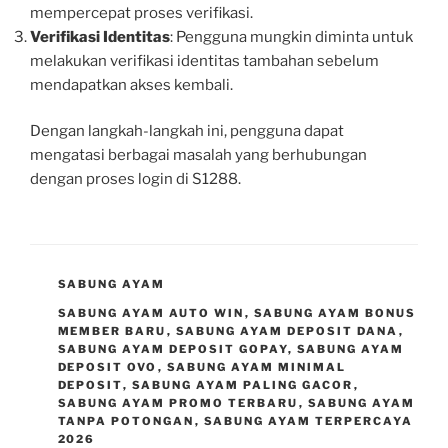
mempercepat proses verifikasi.
Verifikasi Identitas
: Pengguna mungkin diminta untuk
melakukan verifikasi identitas tambahan sebelum
mendapatkan akses kembali.
Dengan langkah-langkah ini, pengguna dapat
mengatasi berbagai masalah yang berhubungan
dengan proses login di S1288.
CATEGORIES
SABUNG AYAM
TAGS
SABUNG AYAM AUTO WIN
,
SABUNG AYAM BONUS
MEMBER BARU
,
SABUNG AYAM DEPOSIT DANA
,
SABUNG AYAM DEPOSIT GOPAY
,
SABUNG AYAM
DEPOSIT OVO
,
SABUNG AYAM MINIMAL
DEPOSIT
,
SABUNG AYAM PALING GACOR
,
SABUNG AYAM PROMO TERBARU
,
SABUNG AYAM
TANPA POTONGAN
,
SABUNG AYAM TERPERCAYA
2026