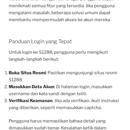
menikmati semua fitur yang tersedia. Jika pengguna
mengalami masalah, beberapa solusi umum dapat
membantu mempermudah akses ke akun mereka.
Panduan Login yang Tepat
Untuk login ke S1288, pengguna perlu mengikuti
langkah-langkah berikut:
Buka Situs Resmi
: Pastikan mengunjungi situs resmi
S1288.
Masukkan Data Akun
: Di halaman login, masukkan
username dan kata sandi dengan teliti.
Verifikasi Keamanan
: Jika ada verifikasi, ikuti instruksi
yang diberikan, seperti memasukkan captcha.
Pengguna harus memastikan bahwa detail yang
dimasukkan sudah benar. Kesalahan ketik dalam