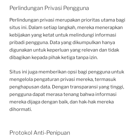
Perlindungan Privasi Pengguna
Perlindungan privasi merupakan prioritas utama bagi
situs ini. Dalam setiap langkah, mereka menerapkan
kebijakan yang ketat untuk melindungi informasi
pribadi pengguna. Data yang dikumpulkan hanya
digunakan untuk keperluan yang relevan dan tidak
dibagikan kepada pihak ketiga tanpa izin.
Situs ini juga memberikan opsi bagi pengguna untuk
mengelola pengaturan privasi mereka, termasuk
penghapusan data. Dengan transparansi yang tinggi,
pengguna dapat merasa tenang bahwa informasi
mereka dijaga dengan baik, dan hak-hak mereka
dihormati.
Protokol Anti-Penipuan