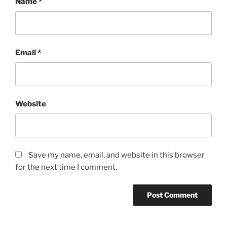
Name
*
Email
*
Website
Save my name, email, and website in this browser
for the next time I comment.