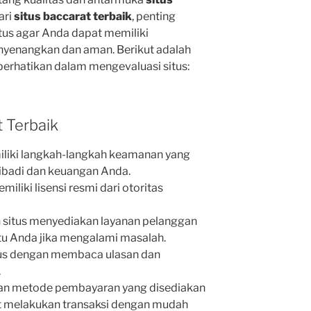
ari
situs baccarat terbaik
, penting
itus agar Anda dapat memiliki
yenangkan dan aman. Berikut adalah
perhatikan dalam mengevaluasi situs:
t Terbaik
iliki langkah-langkah keamanan yang
ribadi dan keuangan Anda.
miliki lisensi resmi dari otoritas
 situs menyediakan layanan pelanggan
u Anda jika mengalami masalah.
situs dengan membaca ulasan dan
.
an metode pembayaran yang disediakan
at melakukan transaksi dengan mudah