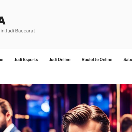
A
n Judi Baccarat
ne
Judi Esports
Judi Online
Roulette Online
Sab