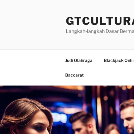
Skip
to
GTCULTUR
content
Langkah-langkah Dasar Bermai
Judi Olahraga
Blackjack Onli
Baccarat