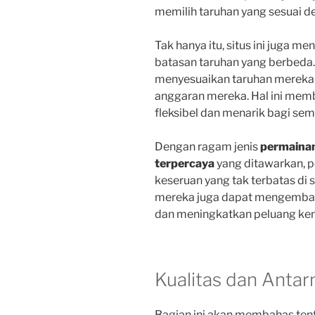
memilih taruhan yang sesuai d
Tak hanya itu, situs ini juga 
batasan taruhan yang berbeda
menyesuaikan taruhan mereka
anggaran mereka. Hal ini mem
fleksibel dan menarik bagi sem
Dengan ragam jenis
permainan
terpercaya
yang ditawarkan, 
keseruan yang tak terbatas di s
mereka juga dapat mengembang
dan meningkatkan peluang k
Kualitas dan Antar
Bagian ini akan membahas ten