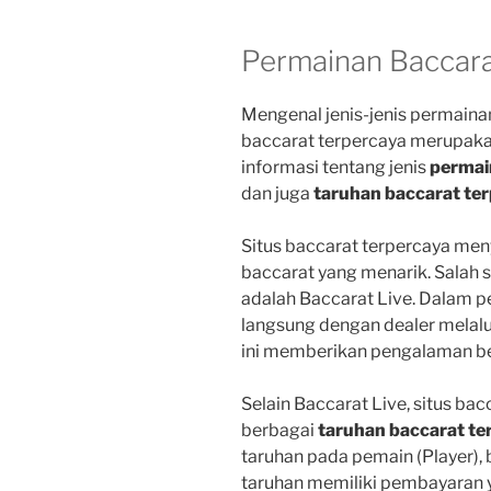
Permainan Baccara
Mengenal jenis-jenis permainan
baccarat terpercaya merupaka
informasi tentang jenis
permain
dan juga
taruhan baccarat te
Situs baccarat terpercaya me
baccarat yang menarik. Salah 
adalah Baccarat Live. Dalam pe
langsung dengan dealer melalui
ini memberikan pengalaman berm
Selain Baccarat Live, situs b
berbagai
taruhan baccarat te
taruhan pada pemain (Player), ba
taruhan memiliki pembayaran 