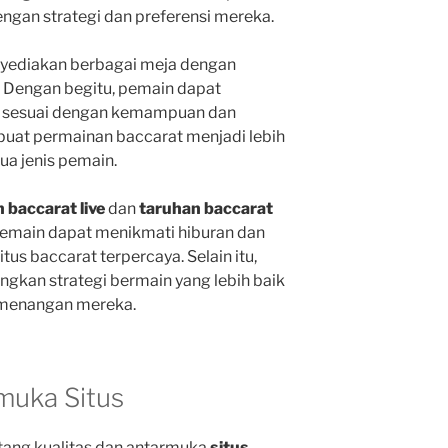
engan strategi dan preferensi mereka.
menyediakan berbagai meja dengan
. Dengan begitu, pemain dapat
 sesuai dengan kemampuan dan
buat permainan baccarat menjadi lebih
ua jenis pemain.
 baccarat live
dan
taruhan baccarat
pemain dapat menikmati hiburan dan
itus baccarat terpercaya. Selain itu,
kan strategi bermain yang lebih baik
emenangan mereka.
muka Situs
tang kualitas dan antarmuka
situs