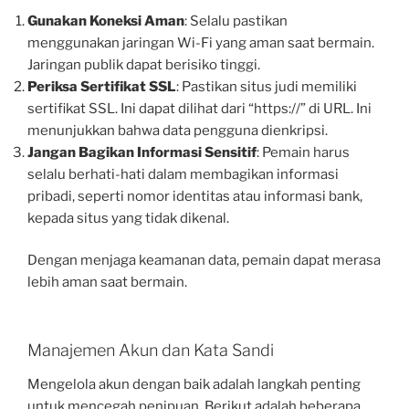
Gunakan Koneksi Aman
: Selalu pastikan
menggunakan jaringan Wi-Fi yang aman saat bermain.
Jaringan publik dapat berisiko tinggi.
Periksa Sertifikat SSL
: Pastikan situs judi memiliki
sertifikat SSL. Ini dapat dilihat dari “https://” di URL. Ini
menunjukkan bahwa data pengguna dienkripsi.
Jangan Bagikan Informasi Sensitif
: Pemain harus
selalu berhati-hati dalam membagikan informasi
pribadi, seperti nomor identitas atau informasi bank,
kepada situs yang tidak dikenal.
Dengan menjaga keamanan data, pemain dapat merasa
lebih aman saat bermain.
Manajemen Akun dan Kata Sandi
Mengelola akun dengan baik adalah langkah penting
untuk mencegah penipuan. Berikut adalah beberapa