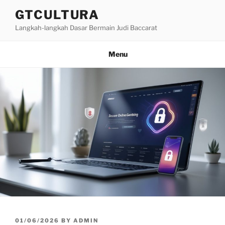
Skip
GTCULTURA
to
Langkah-langkah Dasar Bermain Judi Baccarat
content
Menu
POSTED
01/06/2026
BY
ADMIN