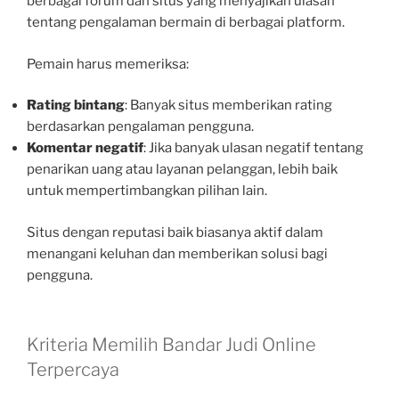
berbagai forum dan situs yang menyajikan ulasan
tentang pengalaman bermain di berbagai platform.
Pemain harus memeriksa:
Rating bintang
: Banyak situs memberikan rating
berdasarkan pengalaman pengguna.
Komentar negatif
: Jika banyak ulasan negatif tentang
penarikan uang atau layanan pelanggan, lebih baik
untuk mempertimbangkan pilihan lain.
Situs dengan reputasi baik biasanya aktif dalam
menangani keluhan dan memberikan solusi bagi
pengguna.
Kriteria Memilih Bandar Judi Online
Terpercaya