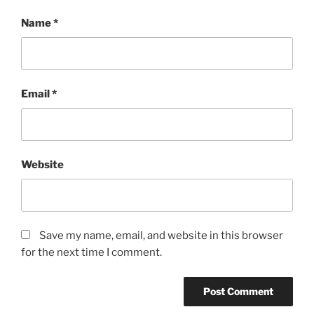
Name
*
Email
*
Website
Save my name, email, and website in this browser
for the next time I comment.