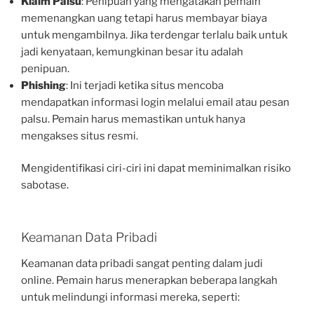
Klaim Palsu
: Penipuan yang mengatakan pemain
memenangkan uang tetapi harus membayar biaya
untuk mengambilnya. Jika terdengar terlalu baik untuk
jadi kenyataan, kemungkinan besar itu adalah
penipuan.
Phishing
: Ini terjadi ketika situs mencoba
mendapatkan informasi login melalui email atau pesan
palsu. Pemain harus memastikan untuk hanya
mengakses situs resmi.
Mengidentifikasi ciri-ciri ini dapat meminimalkan risiko
sabotase.
Keamanan Data Pribadi
Keamanan data pribadi sangat penting dalam judi
online. Pemain harus menerapkan beberapa langkah
untuk melindungi informasi mereka, seperti: