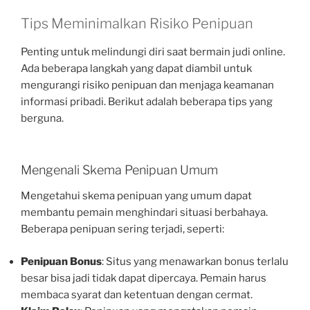
Tips Meminimalkan Risiko Penipuan
Penting untuk melindungi diri saat bermain judi online.
Ada beberapa langkah yang dapat diambil untuk
mengurangi risiko penipuan dan menjaga keamanan
informasi pribadi. Berikut adalah beberapa tips yang
berguna.
Mengenali Skema Penipuan Umum
Mengetahui skema penipuan yang umum dapat
membantu pemain menghindari situasi berbahaya.
Beberapa penipuan sering terjadi, seperti:
Penipuan Bonus
: Situs yang menawarkan bonus terlalu
besar bisa jadi tidak dapat dipercaya. Pemain harus
membaca syarat dan ketentuan dengan cermat.