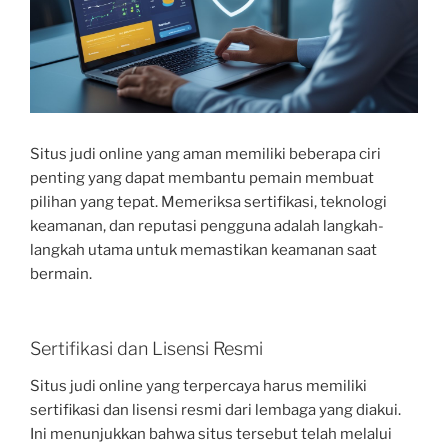
Situs judi online yang aman memiliki beberapa ciri
penting yang dapat membantu pemain membuat
pilihan yang tepat. Memeriksa sertifikasi, teknologi
keamanan, dan reputasi pengguna adalah langkah-
langkah utama untuk memastikan keamanan saat
bermain.
Sertifikasi dan Lisensi Resmi
Situs judi online yang terpercaya harus memiliki
sertifikasi dan lisensi resmi dari lembaga yang diakui.
Ini menunjukkan bahwa situs tersebut telah melalui