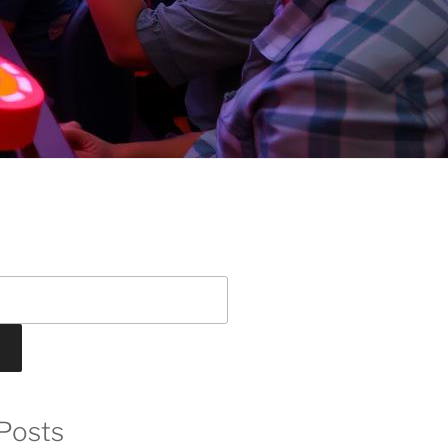
Posts