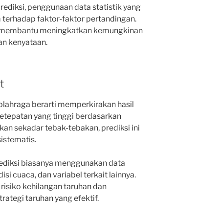
prediksi, penggunaan data statistik yang
 terhadap faktor-faktor pertandingan.
ut membantu meningkatkan kemungkinan
an kenyataan.
t
 olahraga berarti memperkirakan hasil
etepatan yang tinggi berdasarkan
ukan sekadar tebak-tebakan, prediksi ini
sistematis.
rediksi biasanya menggunakan data
isi cuaca, dan variabel terkait lainnya.
risiko kehilangan taruhan dan
tegi taruhan yang efektif.