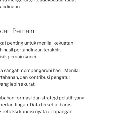
tandingan.
m dan Pemain
ngat penting untuk menilai kekuatan
 hasil pertandingan terakhir,
fisik pemain kunci.
sa sangat mempengaruhi hasil. Menilai
pertahanan, dan kontribusi pengatur
ng lebih akurat.
ubahan formasi dan strategi pelatih yang
ertandingan. Data tersebut harus
 refleksi kondisi nyata di lapangan.