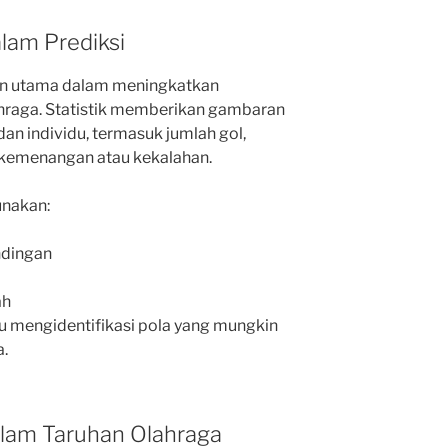
alam Prediksi
an utama dalam meningkatkan
ahraga. Statistik memberikan gambaran
dan individu, termasuk jumlah gol,
 kemenangan atau kekalahan.
unakan:
ndingan
ah
 mengidentifikasi pola yang mungkin
a.
alam Taruhan Olahraga