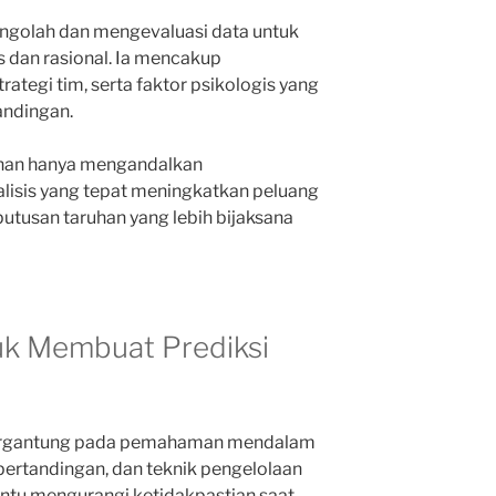
ngolah dan mengevaluasi data untuk
s dan rasional. Ia mencakup
rategi tim, serta faktor psikologis yang
andingan.
uhan hanya mengandalkan
alisis yang tepat meningkatkan peluang
tusan taruhan yang lebih bijaksana
tuk Membuat Prediksi
 bergantung pada pemahaman mendalam
pertandingan, dan teknik pengelolaan
antu mengurangi ketidakpastian saat