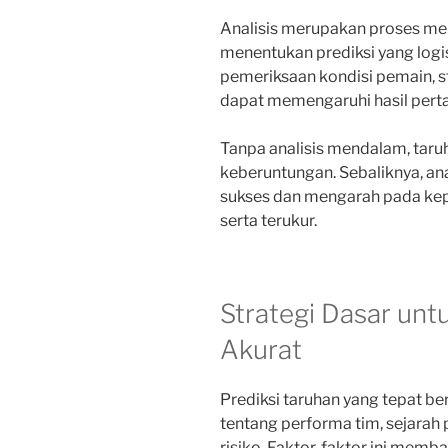
Analisis merupakan proses me
menentukan prediksi yang logi
pemeriksaan kondisi pemain, st
dapat memengaruhi hasil pert
Tanpa analisis mendalam, tar
keberuntungan. Sebaliknya, an
sukses dan mengarah pada kepu
serta terukur.
Strategi Dasar un
Akurat
Prediksi taruhan yang tepat
tentang performa tim, sejarah 
risiko. Faktor-faktor ini memb