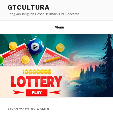
Skip
GTCULTURA
to
Langkah-langkah Dasar Bermain Judi Baccarat
content
Menu
POSTED
27/09/2025
BY
ADMIN