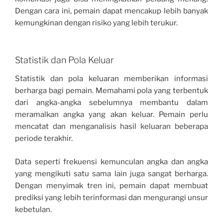
Dengan cara ini, pemain dapat mencakup lebih banyak
kemungkinan dengan risiko yang lebih terukur.
Statistik dan Pola Keluar
Statistik dan pola keluaran memberikan informasi
berharga bagi pemain. Memahami pola yang terbentuk
dari angka-angka sebelumnya membantu dalam
meramalkan angka yang akan keluar. Pemain perlu
mencatat dan menganalisis hasil keluaran beberapa
periode terakhir.
Data seperti frekuensi kemunculan angka dan angka
yang mengikuti satu sama lain juga sangat berharga.
Dengan menyimak tren ini, pemain dapat membuat
prediksi yang lebih terinformasi dan mengurangi unsur
kebetulan.