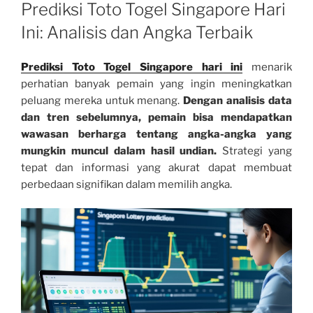
ON
Prediksi Toto Togel Singapore Hari
Ini: Analisis dan Angka Terbaik
Prediksi Toto Togel Singapore hari ini
menarik
perhatian banyak pemain yang ingin meningkatkan
peluang mereka untuk menang.
Dengan analisis data
dan tren sebelumnya, pemain bisa mendapatkan
wawasan berharga tentang angka-angka yang
mungkin muncul dalam hasil undian.
Strategi yang
tepat dan informasi yang akurat dapat membuat
perbedaan signifikan dalam memilih angka.