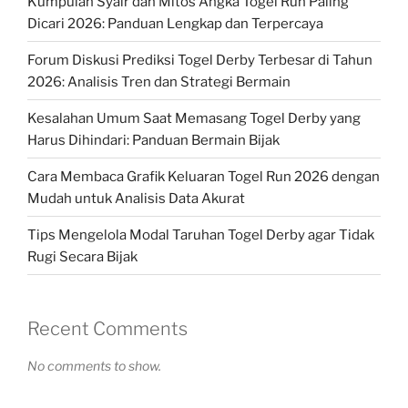
Kumpulan Syair dan Mitos Angka Togel Run Paling
Dicari 2026: Panduan Lengkap dan Terpercaya
Forum Diskusi Prediksi Togel Derby Terbesar di Tahun
2026: Analisis Tren dan Strategi Bermain
Kesalahan Umum Saat Memasang Togel Derby yang
Harus Dihindari: Panduan Bermain Bijak
Cara Membaca Grafik Keluaran Togel Run 2026 dengan
Mudah untuk Analisis Data Akurat
Tips Mengelola Modal Taruhan Togel Derby agar Tidak
Rugi Secara Bijak
Recent Comments
No comments to show.