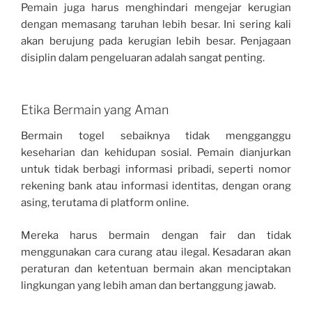
Pemain juga harus menghindari mengejar kerugian
dengan memasang taruhan lebih besar. Ini sering kali
akan berujung pada kerugian lebih besar. Penjagaan
disiplin dalam pengeluaran adalah sangat penting.
Etika Bermain yang Aman
Bermain togel sebaiknya tidak mengganggu
keseharian dan kehidupan sosial. Pemain dianjurkan
untuk tidak berbagi informasi pribadi, seperti nomor
rekening bank atau informasi identitas, dengan orang
asing, terutama di platform online.
Mereka harus bermain dengan fair dan tidak
menggunakan cara curang atau ilegal. Kesadaran akan
peraturan dan ketentuan bermain akan menciptakan
lingkungan yang lebih aman dan bertanggung jawab.