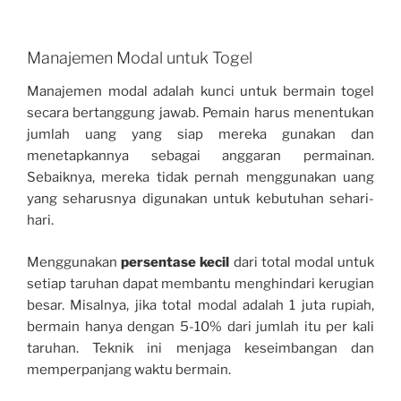
Manajemen Modal untuk Togel
Manajemen modal adalah kunci untuk bermain togel
secara bertanggung jawab. Pemain harus menentukan
jumlah uang yang siap mereka gunakan dan
menetapkannya sebagai anggaran permainan.
Sebaiknya, mereka tidak pernah menggunakan uang
yang seharusnya digunakan untuk kebutuhan sehari-
hari.
Menggunakan
persentase kecil
dari total modal untuk
setiap taruhan dapat membantu menghindari kerugian
besar. Misalnya, jika total modal adalah 1 juta rupiah,
bermain hanya dengan 5-10% dari jumlah itu per kali
taruhan. Teknik ini menjaga keseimbangan dan
memperpanjang waktu bermain.