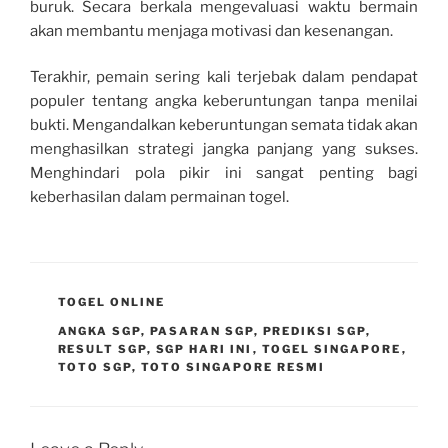
buruk. Secara berkala mengevaluasi waktu bermain
akan membantu menjaga motivasi dan kesenangan.
Terakhir, pemain sering kali terjebak dalam pendapat
populer tentang angka keberuntungan tanpa menilai
bukti. Mengandalkan keberuntungan semata tidak akan
menghasilkan strategi jangka panjang yang sukses.
Menghindari pola pikir ini sangat penting bagi
keberhasilan dalam permainan togel.
CATEGORIES
TOGEL ONLINE
TAGS
ANGKA SGP
,
PASARAN SGP
,
PREDIKSI SGP
,
RESULT SGP
,
SGP HARI INI
,
TOGEL SINGAPORE
,
TOTO SGP
,
TOTO SINGAPORE RESMI