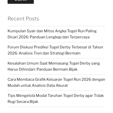
Recent Posts
Kumpulan Syair dan Mitos Angka Togel Run Paling
Dicari 2026: Panduan Lengkap dan Terpercaya
Forum Diskusi Prediksi Togel Derby Terbesar di Tahun
2026: Analisis Tren dan Strategi Bermain
Kesalahan Umum Saat Memasang Togel Derby yang
Harus Dihindari: Panduan Bermain Bijak
Cara Membaca Grafik Keluaran Togel Run 2026 dengan
Mudah untuk Analisis Data Akurat
Tips Mengelola Modal Taruhan Togel Derby agar Tidak
Rugi Secara Bijak