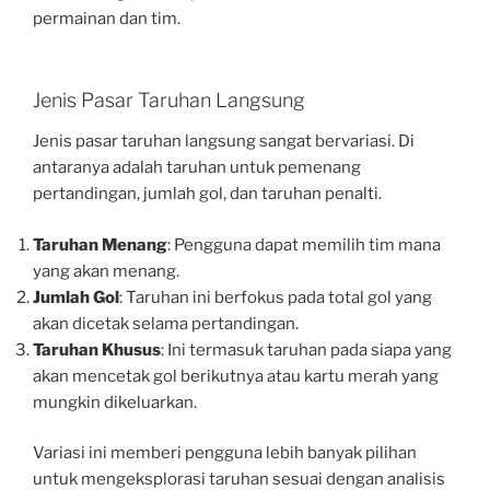
permainan dan tim.
Jenis Pasar Taruhan Langsung
Jenis pasar taruhan langsung sangat bervariasi. Di
antaranya adalah taruhan untuk pemenang
pertandingan, jumlah gol, dan taruhan penalti.
Taruhan Menang
: Pengguna dapat memilih tim mana
yang akan menang.
Jumlah Gol
: Taruhan ini berfokus pada total gol yang
akan dicetak selama pertandingan.
Taruhan Khusus
: Ini termasuk taruhan pada siapa yang
akan mencetak gol berikutnya atau kartu merah yang
mungkin dikeluarkan.
Variasi ini memberi pengguna lebih banyak pilihan
untuk mengeksplorasi taruhan sesuai dengan analisis