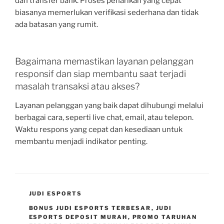
dan transfer bank. Proses penarikan yang cepat
biasanya memerlukan verifikasi sederhana dan tidak
ada batasan yang rumit.
Bagaimana memastikan layanan pelanggan
responsif dan siap membantu saat terjadi
masalah transaksi atau akses?
Layanan pelanggan yang baik dapat dihubungi melalui
berbagai cara, seperti live chat, email, atau telepon.
Waktu respons yang cepat dan kesediaan untuk
membantu menjadi indikator penting.
CATEGORIES
JUDI ESPORTS
TAGS
BONUS JUDI ESPORTS TERBESAR
,
JUDI
ESPORTS DEPOSIT MURAH
,
PROMO TARUHAN