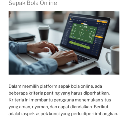
Sepak Bola Online
Dalam memilih platform sepak bola online, ada
beberapa kriteria penting yang harus diperhatikan.
Kriteria ini membantu pengguna menemukan situs
yang aman, nyaman, dan dapat diandalkan. Berikut
adalah aspek-aspek kunci yang perlu dipertimbangkan.