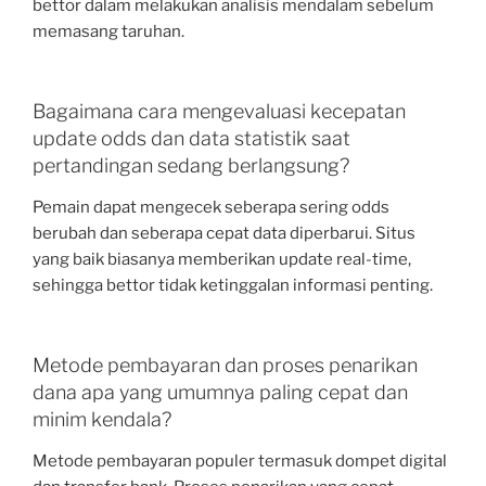
bettor dalam melakukan analisis mendalam sebelum
memasang taruhan.
Bagaimana cara mengevaluasi kecepatan
update odds dan data statistik saat
pertandingan sedang berlangsung?
Pemain dapat mengecek seberapa sering odds
berubah dan seberapa cepat data diperbarui. Situs
yang baik biasanya memberikan update real-time,
sehingga bettor tidak ketinggalan informasi penting.
Metode pembayaran dan proses penarikan
dana apa yang umumnya paling cepat dan
minim kendala?
Metode pembayaran populer termasuk dompet digital