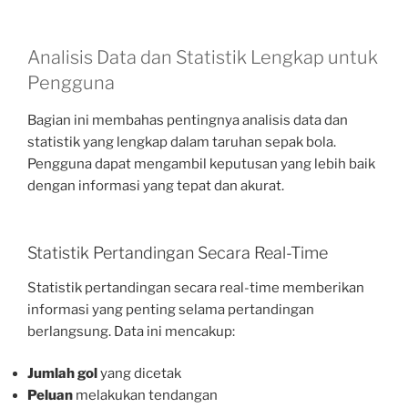
Analisis Data dan Statistik Lengkap untuk
Pengguna
Bagian ini membahas pentingnya analisis data dan
statistik yang lengkap dalam taruhan sepak bola.
Pengguna dapat mengambil keputusan yang lebih baik
dengan informasi yang tepat dan akurat.
Statistik Pertandingan Secara Real-Time
Statistik pertandingan secara real-time memberikan
informasi yang penting selama pertandingan
berlangsung. Data ini mencakup:
Jumlah gol
yang dicetak
Peluan
melakukan tendangan