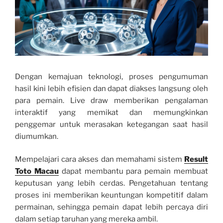
Dengan kemajuan teknologi, proses pengumuman
hasil kini lebih efisien dan dapat diakses langsung oleh
para pemain. Live draw memberikan pengalaman
interaktif yang memikat dan memungkinkan
penggemar untuk merasakan ketegangan saat hasil
diumumkan.
Mempelajari cara akses dan memahami sistem
Result
Toto Macau
dapat membantu para pemain membuat
keputusan yang lebih cerdas. Pengetahuan tentang
proses ini memberikan keuntungan kompetitif dalam
permainan, sehingga pemain dapat lebih percaya diri
dalam setiap taruhan yang mereka ambil.