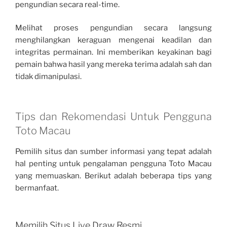
pengundian secara real-time.
Melihat proses pengundian secara langsung
menghilangkan keraguan mengenai keadilan dan
integritas permainan. Ini memberikan keyakinan bagi
pemain bahwa hasil yang mereka terima adalah sah dan
tidak dimanipulasi.
Tips dan Rekomendasi Untuk Pengguna
Toto Macau
Pemilih situs dan sumber informasi yang tepat adalah
hal penting untuk pengalaman pengguna Toto Macau
yang memuaskan. Berikut adalah beberapa tips yang
bermanfaat.
Memilih Situs Live Draw Resmi