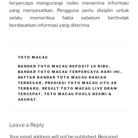
terpercaya mengurangi risiko menerima informasi
yang menyesatkan. Pengguna perlu disiplin untuk
selalu memeriksa fakta sebelum bertindak
berdasarkan informasi yang diterima.
CATEGORIES
TOTO MACAU
TAGS
BANDAR TOTO MACAU DEPOSIT 10 RIBU
,
BANDAR TOTO MACAU TERPERCAYA HARI INI
,
DAFTAR BANDAR TOTO MACAU HADIAH
TERBESAR
,
PREDIKSI TOTO MACAU JITU 4D
TERBARU
,
RESULT TOTO MACAU LIVE DRAW
TERCEPAT
,
TOTO MACAU POOLS RESMI &
AKURAT
Leave a Reply
Your email address will not be published.
Required