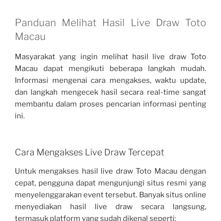
Panduan Melihat Hasil Live Draw Toto
Macau
Masyarakat yang ingin melihat hasil live draw Toto
Macau dapat mengikuti beberapa langkah mudah.
Informasi mengenai cara mengakses, waktu update,
dan langkah mengecek hasil secara real-time sangat
membantu dalam proses pencarian informasi penting
ini.
Cara Mengakses Live Draw Tercepat
Untuk mengakses hasil live draw Toto Macau dengan
cepat, pengguna dapat mengunjungi situs resmi yang
menyelenggarakan event tersebut. Banyak situs online
menyediakan hasil live draw secara langsung,
termasuk platform yang sudah dikenal seperti: