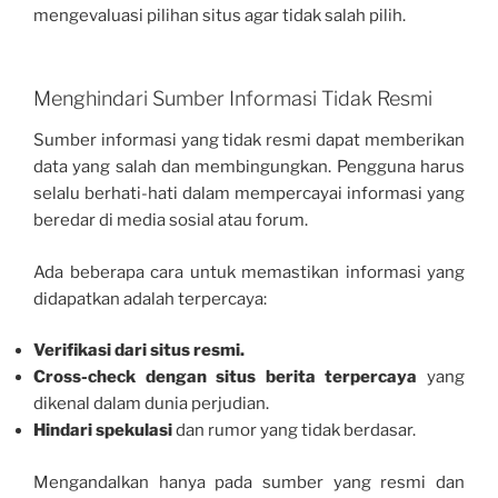
mengevaluasi pilihan situs agar tidak salah pilih.
Menghindari Sumber Informasi Tidak Resmi
Sumber informasi yang tidak resmi dapat memberikan
data yang salah dan membingungkan. Pengguna harus
selalu berhati-hati dalam mempercayai informasi yang
beredar di media sosial atau forum.
Ada beberapa cara untuk memastikan informasi yang
didapatkan adalah terpercaya:
Verifikasi dari situs resmi.
Cross-check dengan situs berita terpercaya
yang
dikenal dalam dunia perjudian.
Hindari spekulasi
dan rumor yang tidak berdasar.
Mengandalkan hanya pada sumber yang resmi dan