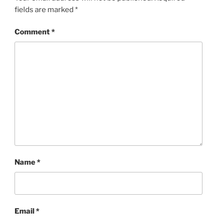
fields are marked
*
Comment
*
Name
*
Email
*