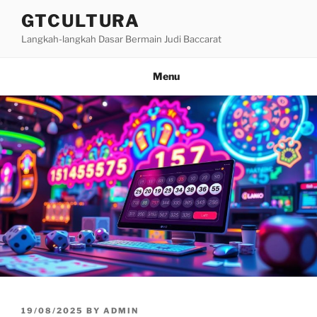
Skip
GTCULTURA
to
Langkah-langkah Dasar Bermain Judi Baccarat
content
Menu
POSTED
19/08/2025
BY
ADMIN