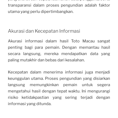
transparansi dalam proses pengundian adalah faktor
utama yang perlu dipertimbangkan.
Akurasi dan Kecepatan Informasi
Akurasi informasi dalam hasil Toto Macau sangat
penting bagi para pemain. Dengan memantau hasil
secara langsung, mereka mendapatkan data yang
paling mutakhir dan bebas dari kesalahan.
Kecepatan dalam menerima informasi juga menjadi
keunggulan utama. Proses pengundian yang disiarkan
langsung memungkinkan pemain untuk segera
mengetahui hasil dengan tepat waktu. Ini mengurangi
risiko ketidakpastian yang sering terjadi dengan
informasi yang ditunda.