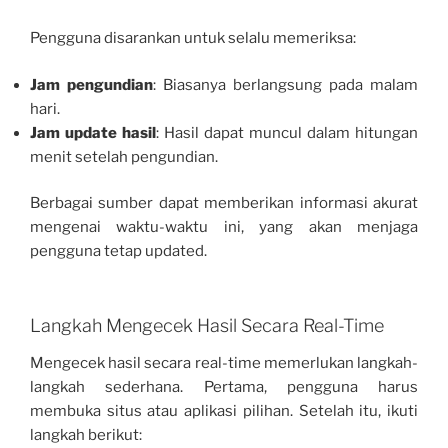
Pengguna disarankan untuk selalu memeriksa:
Jam pengundian
: Biasanya berlangsung pada malam
hari.
Jam update hasil
: Hasil dapat muncul dalam hitungan
menit setelah pengundian.
Berbagai sumber dapat memberikan informasi akurat
mengenai waktu-waktu ini, yang akan menjaga
pengguna tetap updated.
Langkah Mengecek Hasil Secara Real-Time
Mengecek hasil secara real-time memerlukan langkah-
langkah sederhana. Pertama, pengguna harus
membuka situs atau aplikasi pilihan. Setelah itu, ikuti
langkah berikut: