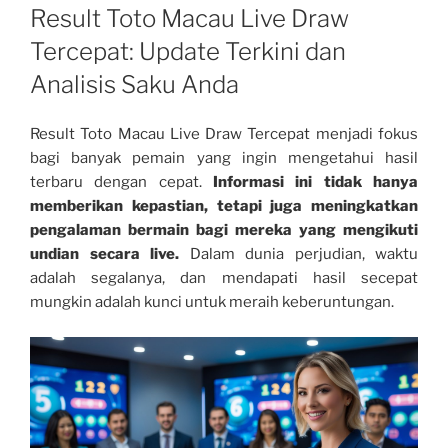
ON
Result Toto Macau Live Draw
Tercepat: Update Terkini dan
Analisis Saku Anda
Result Toto Macau Live Draw Tercepat menjadi fokus
bagi banyak pemain yang ingin mengetahui hasil
terbaru dengan cepat.
Informasi ini tidak hanya
memberikan kepastian, tetapi juga meningkatkan
pengalaman bermain bagi mereka yang mengikuti
undian secara live.
Dalam dunia perjudian, waktu
adalah segalanya, dan mendapati hasil secepat
mungkin adalah kunci untuk meraih keberuntungan.