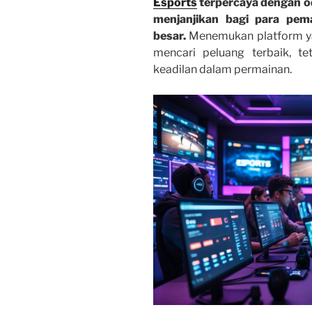
Esports
terpercaya dengan o
menjanjikan bagi para pem
besar.
Menemukan platform ya
mencari peluang terbaik, t
keadilan dalam permainan.