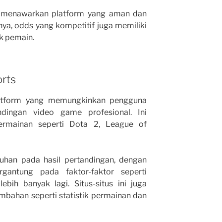
ya menawarkan platform yang aman dan
nya, odds yang kompetitif juga memiliki
k pemain.
orts
platform yang memungkinkan pengguna
dingan video game profesional. Ini
ermainan seperti Dota 2, League of
han pada hasil pertandingan, dengan
rgantung pada faktor-faktor seperti
lebih banyak lagi. Situs-situs ini juga
mbahan seperti statistik permainan dan