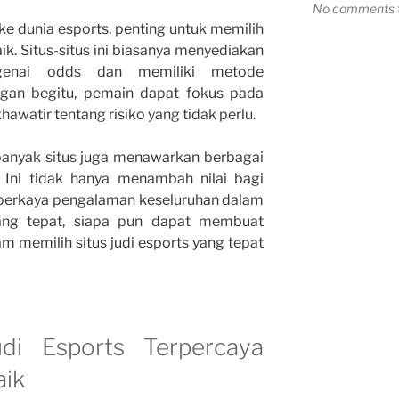
No comments t
ke dunia esports, penting untuk memilih
aik. Situs-situs ini biasanya menyediakan
ngenai odds dan memiliki metode
an begitu, pemain dapat fokus pada
hawatir tentang risiko yang tidak perlu.
 banyak situs juga menawarkan berbagai
 Ini tidak hanya menambah nilai bagi
mperkaya pengalaman keseluruhan dalam
yang tepat, siapa pun dapat membuat
m memilih situs judi esports yang tepat
di Esports Terpercaya
aik