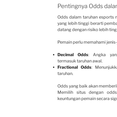
Pentingnya Odds dala
Odds dalam taruhan esports
yang lebih tinggi berarti pemb
datang dengan risiko lebih ting
Pemain perlu memahami jenis-j
Decimal Odds
: Angka yan
termasuk taruhan awal.
Fractional Odds
: Menunjuk
taruhan.
Odds yang baik akan memberi
Memilih situs dengan odds
keuntungan pemain secara sign