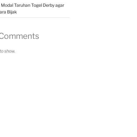
 Modal Taruhan Togel Derby agar
ara Bijak
 Comments
o show.