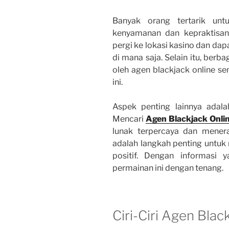
Banyak orang tertarik unt
kenyamanan dan kepraktisan
pergi ke lokasi kasino dan da
di mana saja. Selain itu, ber
oleh agen blackjack online 
ini.
Aspek penting lainnya adal
Mencari
Agen Blackjack Onli
lunak terpercaya dan mener
adalah langkah penting untu
positif. Dengan informasi 
permainan ini dengan tenang.
Ciri-Ciri Agen Blac