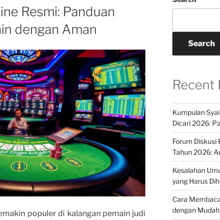
line Resmi: Panduan
ain dengan Aman
Search
Recent 
Kumpulan Syair
Dicari 2026: 
Forum Diskusi P
Tahun 2026: An
Kesalahan Um
yang Harus Dih
Cara Membaca 
dengan Mudah u
emakin populer di kalangan pemain judi