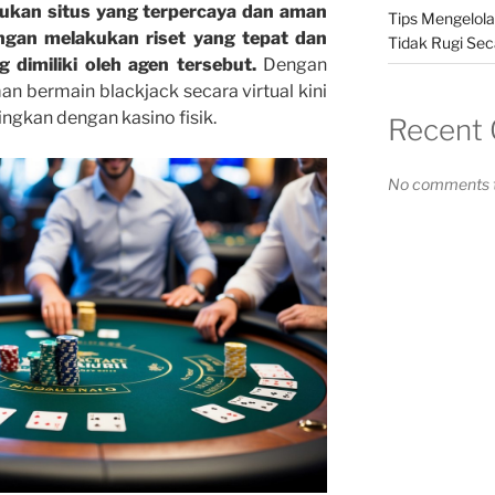
kan situs yang terpercaya dan aman
Tips Mengelola
ngan melakukan riset yang tepat dan
Tidak Rugi Sec
 dimiliki oleh agen tersebut.
Dengan
n bermain blackjack secara virtual kini
ngkan dengan kasino fisik.
Recent
No comments t