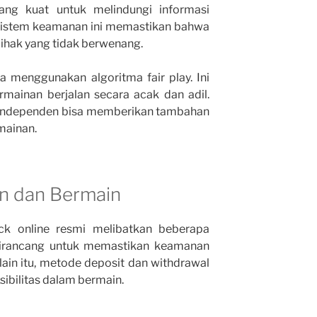
ang kuat untuk melindungi informasi
. Sistem keamanan ini memastikan bahwa
pihak yang tidak berwenang.
ya menggunakan algoritma fair play. Ini
mainan berjalan secara acak dan adil.
it independen bisa memberikan tambahan
mainan.
n dan Bermain
ack online resmi melibatkan beberapa
 dirancang untuk memastikan keamanan
in itu, metode deposit dan withdrawal
sibilitas dalam bermain.