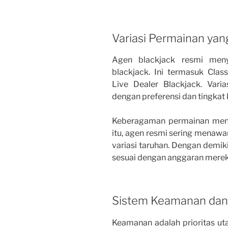
Variasi Permainan yan
Agen blackjack resmi meny
blackjack. Ini termasuk Clas
Live Dealer Blackjack. Vari
dengan preferensi dan tingkat
Keberagaman permainan meni
itu, agen resmi sering menaw
variasi taruhan. Dengan demik
sesuai dengan anggaran merek
Sistem Keamanan dan 
Keamanan adalah prioritas ut