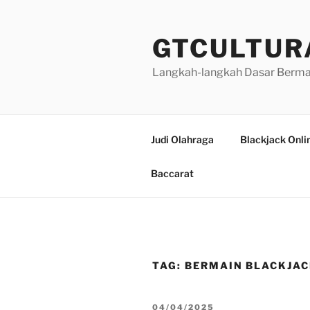
Skip
to
GTCULTUR
content
Langkah-langkah Dasar Bermai
Judi Olahraga
Blackjack Onli
Baccarat
TAG:
BERMAIN BLACKJAC
POSTED
04/04/2025