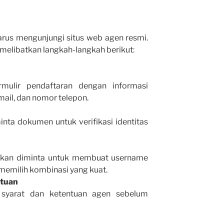
rus mengunjungi situs web agen resmi.
elibatkan langkah-langkah berikut:
mulir pendaftaran dengan informasi
mail, dan nomor telepon.
ta dokumen untuk verifikasi identitas
a akan diminta untuk membuat username
memilih kombinasi yang kuat.
ntuan
 syarat dan ketentuan agen sebelum