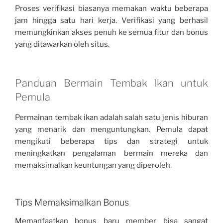
Proses verifikasi biasanya memakan waktu beberapa
jam hingga satu hari kerja. Verifikasi yang berhasil
memungkinkan akses penuh ke semua fitur dan bonus
yang ditawarkan oleh situs.
Panduan Bermain Tembak Ikan untuk
Pemula
Permainan tembak ikan adalah salah satu jenis hiburan
yang menarik dan menguntungkan. Pemula dapat
mengikuti beberapa tips dan strategi untuk
meningkatkan pengalaman bermain mereka dan
memaksimalkan keuntungan yang diperoleh.
Tips Memaksimalkan Bonus
Memanfaatkan bonus baru member bisa sangat