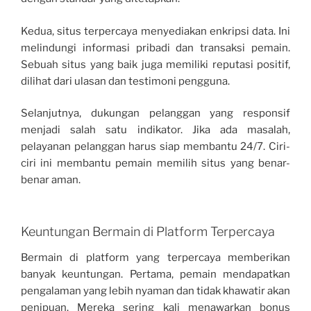
Kedua, situs terpercaya menyediakan enkripsi data. Ini
melindungi informasi pribadi dan transaksi pemain.
Sebuah situs yang baik juga memiliki reputasi positif,
dilihat dari ulasan dan testimoni pengguna.
Selanjutnya, dukungan pelanggan yang responsif
menjadi salah satu indikator. Jika ada masalah,
pelayanan pelanggan harus siap membantu 24/7. Ciri-
ciri ini membantu pemain memilih situs yang benar-
benar aman.
Keuntungan Bermain di Platform Terpercaya
Bermain di platform yang terpercaya memberikan
banyak keuntungan. Pertama, pemain mendapatkan
pengalaman yang lebih nyaman dan tidak khawatir akan
penipuan. Mereka sering kali menawarkan bonus