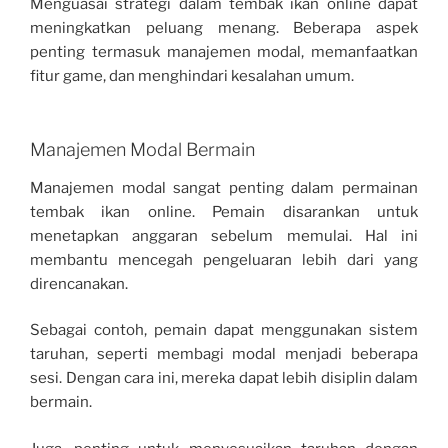
Menguasai strategi dalam tembak ikan online dapat
meningkatkan peluang menang. Beberapa aspek
penting termasuk manajemen modal, memanfaatkan
fitur game, dan menghindari kesalahan umum.
Manajemen Modal Bermain
Manajemen modal sangat penting dalam permainan
tembak ikan online. Pemain disarankan untuk
menetapkan anggaran sebelum memulai. Hal ini
membantu mencegah pengeluaran lebih dari yang
direncanakan.
Sebagai contoh, pemain dapat menggunakan sistem
taruhan, seperti membagi modal menjadi beberapa
sesi. Dengan cara ini, mereka dapat lebih disiplin dalam
bermain.