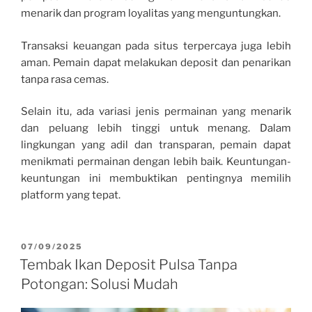
menarik dan program loyalitas yang menguntungkan.
Transaksi keuangan pada situs terpercaya juga lebih
aman. Pemain dapat melakukan deposit dan penarikan
tanpa rasa cemas.
Selain itu, ada variasi jenis permainan yang menarik
dan peluang lebih tinggi untuk menang. Dalam
lingkungan yang adil dan transparan, pemain dapat
menikmati permainan dengan lebih baik. Keuntungan-
keuntungan ini membuktikan pentingnya memilih
platform yang tepat.
POSTED
07/09/2025
ON
Tembak Ikan Deposit Pulsa Tanpa
Potongan: Solusi Mudah