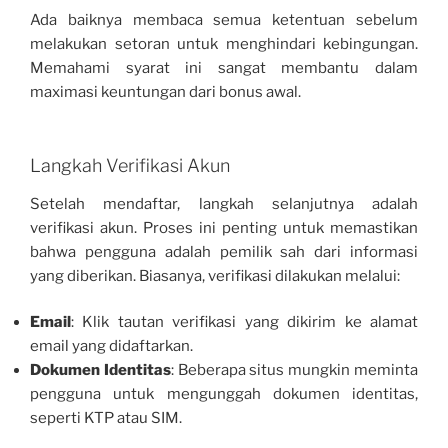
Ada baiknya membaca semua ketentuan sebelum
melakukan setoran untuk menghindari kebingungan.
Memahami syarat ini sangat membantu dalam
maximasi keuntungan dari bonus awal.
Langkah Verifikasi Akun
Setelah mendaftar, langkah selanjutnya adalah
verifikasi akun. Proses ini penting untuk memastikan
bahwa pengguna adalah pemilik sah dari informasi
yang diberikan. Biasanya, verifikasi dilakukan melalui:
Email
: Klik tautan verifikasi yang dikirim ke alamat
email yang didaftarkan.
Dokumen Identitas
: Beberapa situs mungkin meminta
pengguna untuk mengunggah dokumen identitas,
seperti KTP atau SIM.