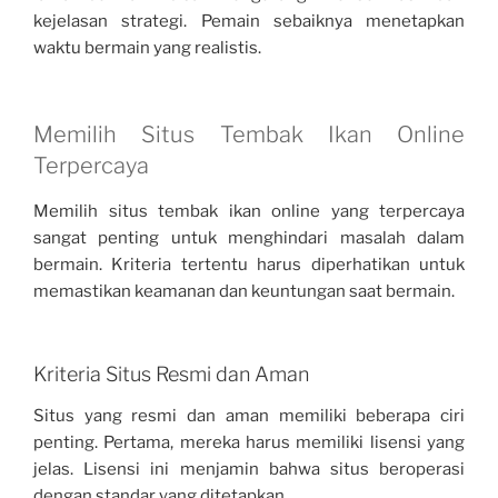
kejelasan strategi. Pemain sebaiknya menetapkan
waktu bermain yang realistis.
Memilih Situs Tembak Ikan Online
Terpercaya
Memilih situs tembak ikan online yang terpercaya
sangat penting untuk menghindari masalah dalam
bermain. Kriteria tertentu harus diperhatikan untuk
memastikan keamanan dan keuntungan saat bermain.
Kriteria Situs Resmi dan Aman
Situs yang resmi dan aman memiliki beberapa ciri
penting. Pertama, mereka harus memiliki lisensi yang
jelas. Lisensi ini menjamin bahwa situs beroperasi
dengan standar yang ditetapkan.