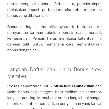
untuk mengklaim bonus. Setelah itu, pemain dapat
melakukan deposit pertama mereka untuk menerima
bonus yang ditawarkan.
Bonus sering kali memiliki syarat tertentu, seperti
persyaratan taruhan sebelum pemain dapat menarik
kemenangan. Pemain harus membaca ketentuan ini
dengan teliti untuk memahami cara memanfaatkan
bonus dengan baik.
Langkah Daftar dan Klaim Bonus New
Member
Proses pendaftaran untuk
Situs Judi Tembak Ikan
dan
klaim bonus bagi anggota baru melibatkan beberapa
langkah penting. Memahami setiap langkah ini sangat
diperlukan untuk memastikan pengalaman yang lancar