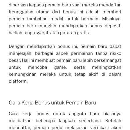
diberikan kepada pemain baru saat mereka mendaftar.
Keunggulan utama dari bonus ini adalah memberi
pemain tambahan modal untuk bermain. Misalnya,
pemain baru mungkin mendapatkan bonus deposit,
hadiah tanpa syarat, atau putaran gratis.
Dengan mendapatkan bonus ini, pemain baru dapat
menjelajahi berbagai aspek permainan tanpa risiko
besar. Hal ini membuat pemain baru lebih bersemangat
untuk mencoba game, serta meningkatkan
kemungkinan mereka untuk tetap aktif di dalam
platform.
Cara Kerja Bonus untuk Pemain Baru
Cara kerja bonus untuk anggota baru biasanya
melibatkan beberapa langkah sederhana. Setelah
mendaftar, pemain perlu melakukan verifikasi akun