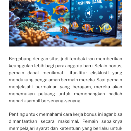
Bergabung dengan situs judi tembak ikan memberikan
keunggulan lebih bagi para anggota baru. Selain bonus,
pemain dapat menikmati fitur-fitur eksklusif yang
mendukung pengalaman bermain mereka. Saat pemain
menjelajahi permainan yang beragam, mereka akan
menemukan peluang untuk memenangkan hadiah
menarik sambil bersenang-senang.
Penting untuk memahami cara kerja bonus ini agar bisa
dimanfaatkan secara maksimal. Pemain sebaiknya
mempelajari syarat dan ketentuan yang berlaku untuk