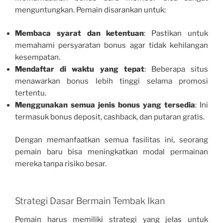
menguntungkan. Pemain disarankan untuk:
Membaca syarat dan ketentuan
: Pastikan untuk
memahami persyaratan bonus agar tidak kehilangan
kesempatan.
Mendaftar di waktu yang tepat
: Beberapa situs
menawarkan bonus lebih tinggi selama promosi
tertentu.
Menggunakan semua jenis bonus yang tersedia
: Ini
termasuk bonus deposit, cashback, dan putaran gratis.
Dengan memanfaatkan semua fasilitas ini, seorang
pemain baru bisa meningkatkan modal permainan
mereka tanpa risiko besar.
Strategi Dasar Bermain Tembak Ikan
Pemain harus memiliki strategi yang jelas untuk