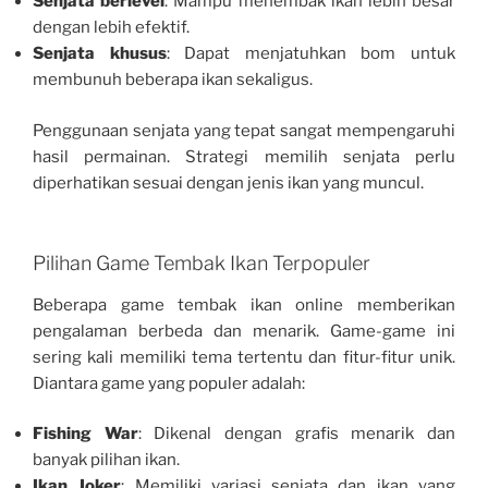
Senjata berlevel
: Mampu menembak ikan lebih besar
dengan lebih efektif.
Senjata khusus
: Dapat menjatuhkan bom untuk
membunuh beberapa ikan sekaligus.
Penggunaan senjata yang tepat sangat mempengaruhi
hasil permainan. Strategi memilih senjata perlu
diperhatikan sesuai dengan jenis ikan yang muncul.
Pilihan Game Tembak Ikan Terpopuler
Beberapa game tembak ikan online memberikan
pengalaman berbeda dan menarik. Game-game ini
sering kali memiliki tema tertentu dan fitur-fitur unik.
Diantara game yang populer adalah:
Fishing War
: Dikenal dengan grafis menarik dan
banyak pilihan ikan.
Ikan Joker
: Memiliki variasi senjata dan ikan yang