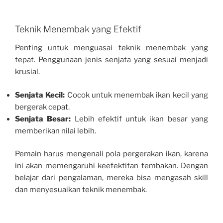
Teknik Menembak yang Efektif
Penting untuk menguasai teknik menembak yang
tepat. Penggunaan jenis senjata yang sesuai menjadi
krusial.
Senjata Kecil:
Cocok untuk menembak ikan kecil yang
bergerak cepat.
Senjata Besar:
Lebih efektif untuk ikan besar yang
memberikan nilai lebih.
Pemain harus mengenali pola pergerakan ikan, karena
ini akan memengaruhi keefektifan tembakan. Dengan
belajar dari pengalaman, mereka bisa mengasah skill
dan menyesuaikan teknik menembak.