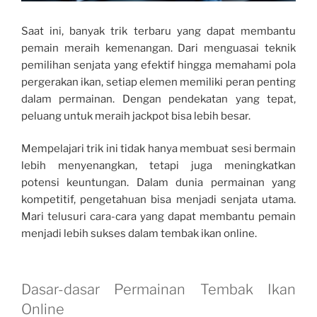
Saat ini, banyak trik terbaru yang dapat membantu
pemain meraih kemenangan. Dari menguasai teknik
pemilihan senjata yang efektif hingga memahami pola
pergerakan ikan, setiap elemen memiliki peran penting
dalam permainan. Dengan pendekatan yang tepat,
peluang untuk meraih jackpot bisa lebih besar.
Mempelajari trik ini tidak hanya membuat sesi bermain
lebih menyenangkan, tetapi juga meningkatkan
potensi keuntungan. Dalam dunia permainan yang
kompetitif, pengetahuan bisa menjadi senjata utama.
Mari telusuri cara-cara yang dapat membantu pemain
menjadi lebih sukses dalam tembak ikan online.
Dasar-dasar Permainan Tembak Ikan
Online