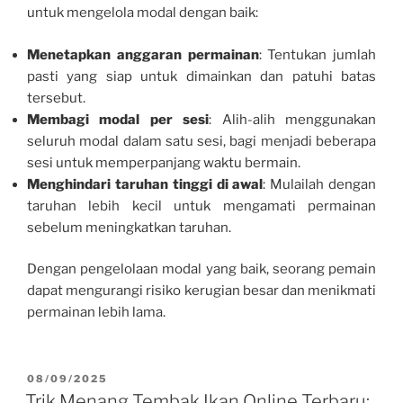
untuk mengelola modal dengan baik:
Menetapkan anggaran permainan
: Tentukan jumlah
pasti yang siap untuk dimainkan dan patuhi batas
tersebut.
Membagi modal per sesi
: Alih-alih menggunakan
seluruh modal dalam satu sesi, bagi menjadi beberapa
sesi untuk memperpanjang waktu bermain.
Menghindari taruhan tinggi di awal
: Mulailah dengan
taruhan lebih kecil untuk mengamati permainan
sebelum meningkatkan taruhan.
Dengan pengelolaan modal yang baik, seorang pemain
dapat mengurangi risiko kerugian besar dan menikmati
permainan lebih lama.
POSTED
08/09/2025
ON
Trik Menang Tembak Ikan Online Terbaru: