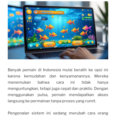
Banyak pemain di Indonesia mulai beralih ke opsi ini
karena kemudahan dan kenyamanannya. Mereka
menemukan bahwa cara ini tidak hanya
menguntungkan, tetapi juga cepat dan praktis. Dengan
menggunakan pulsa, pemain mendapatkan akses
langsung ke permainan tanpa proses yang rumit.
Pengenalan sistem ini sedang merubah cara orang