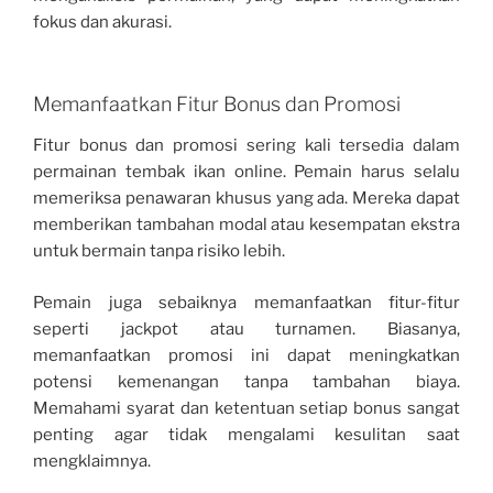
fokus dan akurasi.
Memanfaatkan Fitur Bonus dan Promosi
Fitur bonus dan promosi sering kali tersedia dalam
permainan tembak ikan online. Pemain harus selalu
memeriksa penawaran khusus yang ada. Mereka dapat
memberikan tambahan modal atau kesempatan ekstra
untuk bermain tanpa risiko lebih.
Pemain juga sebaiknya memanfaatkan fitur-fitur
seperti jackpot atau turnamen. Biasanya,
memanfaatkan promosi ini dapat meningkatkan
potensi kemenangan tanpa tambahan biaya.
Memahami syarat dan ketentuan setiap bonus sangat
penting agar tidak mengalami kesulitan saat
mengklaimnya.