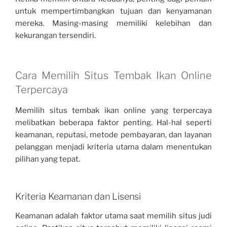
untuk mempertimbangkan tujuan dan kenyamanan
mereka. Masing-masing memiliki kelebihan dan
kekurangan tersendiri.
Cara Memilih Situs Tembak Ikan Online
Terpercaya
Memilih situs tembak ikan online yang terpercaya
melibatkan beberapa faktor penting. Hal-hal seperti
keamanan, reputasi, metode pembayaran, dan layanan
pelanggan menjadi kriteria utama dalam menentukan
pilihan yang tepat.
Kriteria Keamanan dan Lisensi
Keamanan adalah faktor utama saat memilih situs judi