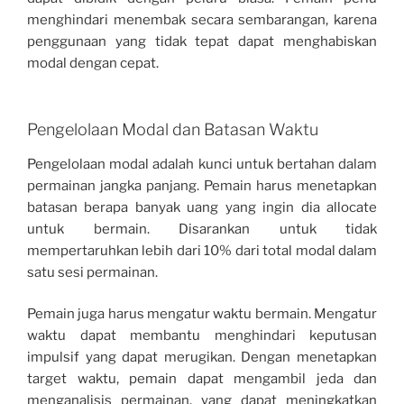
menghindari menembak secara sembarangan, karena
penggunaan yang tidak tepat dapat menghabiskan
modal dengan cepat.
Pengelolaan Modal dan Batasan Waktu
Pengelolaan modal adalah kunci untuk bertahan dalam
permainan jangka panjang. Pemain harus menetapkan
batasan berapa banyak uang yang ingin dia allocate
untuk bermain. Disarankan untuk tidak
mempertaruhkan lebih dari 10% dari total modal dalam
satu sesi permainan.
Pemain juga harus mengatur waktu bermain. Mengatur
waktu dapat membantu menghindari keputusan
impulsif yang dapat merugikan. Dengan menetapkan
target waktu, pemain dapat mengambil jeda dan
menganalisis permainan, yang dapat meningkatkan