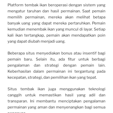
Platform tembak ikan beroperasi dengan sistem yang
mengatur taruhan dan hasil permainan. Saat pemain
memilih permainan, mereka akan melihat betapa
banyak uang yang dapat mereka pertaruhkan. Pemain
kemudian menembak ikan yang muncul di layar. Setiap
kali ikan tertangkap, pemain akan mendapatkan poin
yang dapat diubah menjadi uang.
Beberapa situs menyediakan bonus atau insentif bagi
pemain baru. Selain itu, ada fitur untuk berbagi
pengalaman dan strategi dengan pemain lain.
Keberhasilan dalam permainan ini tergantung pada
kecepatan, strategi, dan pemilihan ikan yang tepat.
Situs tembak ikan juga menggunakan teknologi
canggih untuk memastikan hasil yang adil dan
transparan. Ini membantu menciptakan pengalaman
permainan yang aman dan menyenangkan bagi semua