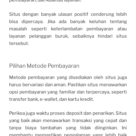
pembayaran, dan kualitas layanan.
Situs dengan banyak ulasan positif cenderung lebih
bisa dipercaya. Jika ada banyak keluhan tentang
masalah seperti keterlambatan pembayaran atau
layanan pelanggan buruk, sebaiknya hindari situs
tersebut.
Pilihan Metode Pembayaran
Metode pembayaran yang disediakan oleh situs juga
harus bervariasi dan aman. Pastikan situs menawarkan
opsi pembayaran yang familiar dan terpercaya, seperti
transfer bank, e-wallet, dan kartu kredit.
Periksa juga waktu proses deposit dan penarikan. Situs
yang baik akan menawarkan transaksi yang cepat dan
tanpa biaya tambahan yang tidak diinginkan. Ini
membantu memastikan pengalaman yang lebih baik