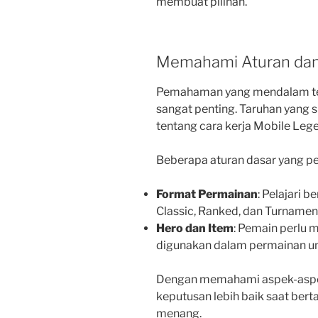
membuat pilihan.
Memahami Aturan da
Pemahaman yang mendalam te
sangat penting. Taruhan yang
tentang cara kerja Mobile Leg
Beberapa aturan dasar yang per
Format Permainan
: Pelajari 
Classic, Ranked, dan Turnamen
Hero dan Item
: Pemain perlu 
digunakan dalam permainan unt
Dengan memahami aspek-aspe
keputusan lebih baik saat ber
menang.