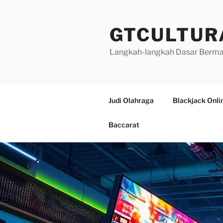
Skip
to
GTCULTUR
content
Langkah-langkah Dasar Bermai
Judi Olahraga
Blackjack Onli
Baccarat