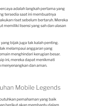
rpercaya adalah langkah pertama yang
ang tersedia saat ini membuatnya
akukan riset sebelum bertaruh. Mereka
t memiliki lisensi yang sah dan ulasan
 yang bijak juga tak kalah penting.
idak melampaui anggaran yang
main menghindari kerugian besar.
sip ini, mereka dapat menikmati
ih menyenangkan dan aman.
ruhan Mobile Legends
butuhkan pemahaman yang baik
uan berikut akan membantu dalam