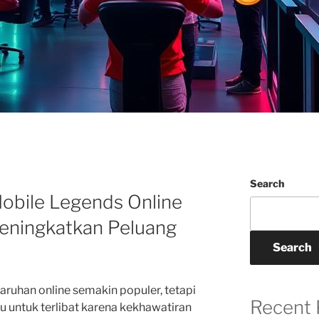
Search
Mobile Legends Online
eningkatkan Peluang
Search
aruhan online semakin populer, tetapi
Recent 
 untuk terlibat karena kekhawatiran