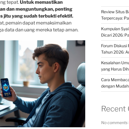
ng tepat.
Untuk memastikan
an dan menguntungkan, penting
Review Situs 
 jitu yang sudah terbukti efektif.
Terpercaya: P
at, pemain dapat memaksimalkan
Kumpulan Syair
a data dan uang mereka tetap aman.
Dicari 2026: 
Forum Diskusi P
Tahun 2026: An
Kesalahan Um
yang Harus Dih
Cara Membaca 
dengan Mudah u
Recent
No comments t