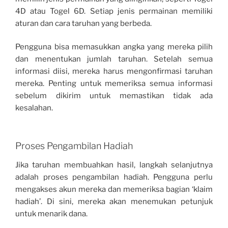
4D atau Togel 6D. Setiap jenis permainan memiliki
aturan dan cara taruhan yang berbeda.
Pengguna bisa memasukkan angka yang mereka pilih
dan menentukan jumlah taruhan. Setelah semua
informasi diisi, mereka harus mengonfirmasi taruhan
mereka. Penting untuk memeriksa semua informasi
sebelum dikirim untuk memastikan tidak ada
kesalahan.
Proses Pengambilan Hadiah
Jika taruhan membuahkan hasil, langkah selanjutnya
adalah proses pengambilan hadiah. Pengguna perlu
mengakses akun mereka dan memeriksa bagian ‘klaim
hadiah’. Di sini, mereka akan menemukan petunjuk
untuk menarik dana.