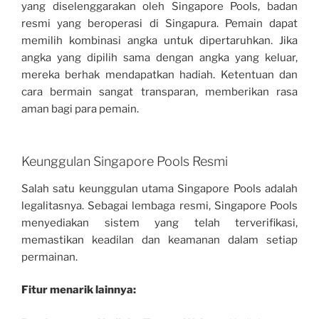
yang diselenggarakan oleh Singapore Pools, badan
resmi yang beroperasi di Singapura. Pemain dapat
memilih kombinasi angka untuk dipertaruhkan. Jika
angka yang dipilih sama dengan angka yang keluar,
mereka berhak mendapatkan hadiah. Ketentuan dan
cara bermain sangat transparan, memberikan rasa
aman bagi para pemain.
Keunggulan Singapore Pools Resmi
Salah satu keunggulan utama Singapore Pools adalah
legalitasnya. Sebagai lembaga resmi, Singapore Pools
menyediakan sistem yang telah terverifikasi,
memastikan keadilan dan keamanan dalam setiap
permainan.
Fitur menarik lainnya: