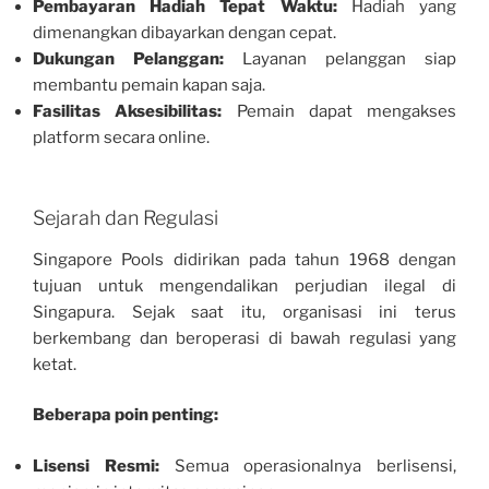
Pembayaran Hadiah Tepat Waktu:
Hadiah yang
dimenangkan dibayarkan dengan cepat.
Dukungan Pelanggan:
Layanan pelanggan siap
membantu pemain kapan saja.
Fasilitas Aksesibilitas:
Pemain dapat mengakses
platform secara online.
Sejarah dan Regulasi
Singapore Pools didirikan pada tahun 1968 dengan
tujuan untuk mengendalikan perjudian ilegal di
Singapura. Sejak saat itu, organisasi ini terus
berkembang dan beroperasi di bawah regulasi yang
ketat.
Beberapa poin penting:
Lisensi Resmi:
Semua operasionalnya berlisensi,