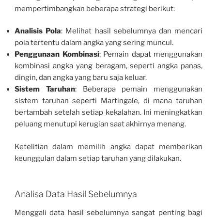
mempertimbangkan beberapa strategi berikut:
Analisis Pola
: Melihat hasil sebelumnya dan mencari
pola tertentu dalam angka yang sering muncul.
Penggunaan Kombinasi
: Pemain dapat menggunakan
kombinasi angka yang beragam, seperti angka panas,
dingin, dan angka yang baru saja keluar.
Sistem Taruhan
: Beberapa pemain menggunakan
sistem taruhan seperti Martingale, di mana taruhan
bertambah setelah setiap kekalahan. Ini meningkatkan
peluang menutupi kerugian saat akhirnya menang.
Ketelitian dalam memilih angka dapat memberikan
keunggulan dalam setiap taruhan yang dilakukan.
Analisa Data Hasil Sebelumnya
Menggali data hasil sebelumnya sangat penting bagi