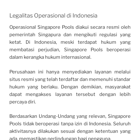
Legalitas Operasional di Indonesia
Operasional Singapore Pools diakui secara resmi oleh
pemerintah Singapura dan mengikuti regulasi yang
ketat. Di Indonesia, meski terdapat hukum yang
membatasi perjudian, Singapore Pools beroperasi
dalam kerangka hukum internasional.
Perusahaan ini hanya menyediakan layanan melalui
situs resmi yang telah terdaftar dan memenuhi standar
hukum yang berlaku. Dengan demikian, masyarakat
dapat mengakses layanan tersebut dengan lebih
percaya diri.
Berdasarkan Undang-Undang yang relevan, Singapore
Pools tidak beroperasi tanpa izin di Indonesia. Seluruh
aktivitasnya dilakukan sesuai dengan ketentuan yang
ada, memastikan perlindungan bagi pengguna.