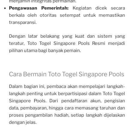
menjamin integritas permainan.
Pengawasan Pemerintah:
Kegiatan dicek secara
berkala oleh otoritas setempat untuk memastikan
transparansi.
Dengan latar belakang yang kuat dan sistem yang
teratur, Toto Togel Singapore Pools Resmi menjadi
pilihan utama bagi banyak pemain.
Cara Bermain Toto Togel Singapore Pools
Dalam bagian ini, pembaca akan mempelajari langkah-
langkah penting untuk berpartisipasi dalam Toto Togel
Singapore Pools. Dari pendaftaran akun, pengisian
data, pembayaran, hingga cara memasang taruhan dan
proses pengambilan hadiah, setiap langkah dijelaskan
dengan jelas.