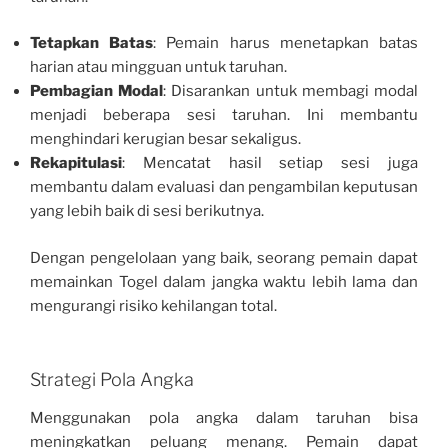
Tetapkan Batas
: Pemain harus menetapkan batas
harian atau mingguan untuk taruhan.
Pembagian Modal
: Disarankan untuk membagi modal
menjadi beberapa sesi taruhan. Ini membantu
menghindari kerugian besar sekaligus.
Rekapitulasi
: Mencatat hasil setiap sesi juga
membantu dalam evaluasi dan pengambilan keputusan
yang lebih baik di sesi berikutnya.
Dengan pengelolaan yang baik, seorang pemain dapat
memainkan Togel dalam jangka waktu lebih lama dan
mengurangi risiko kehilangan total.
Strategi Pola Angka
Menggunakan pola angka dalam taruhan bisa
meningkatkan peluang menang. Pemain dapat