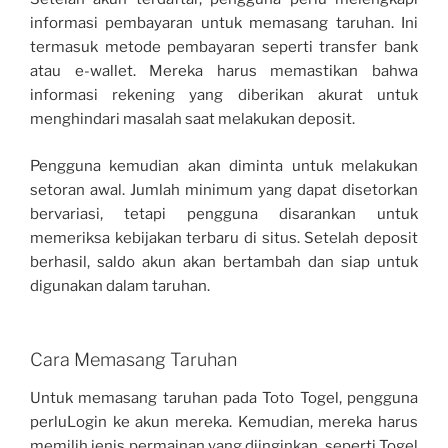
informasi pembayaran untuk memasang taruhan. Ini
termasuk metode pembayaran seperti transfer bank
atau e-wallet. Mereka harus memastikan bahwa
informasi rekening yang diberikan akurat untuk
menghindari masalah saat melakukan deposit.
Pengguna kemudian akan diminta untuk melakukan
setoran awal. Jumlah minimum yang dapat disetorkan
bervariasi, tetapi pengguna disarankan untuk
memeriksa kebijakan terbaru di situs. Setelah deposit
berhasil, saldo akun akan bertambah dan siap untuk
digunakan dalam taruhan.
Cara Memasang Taruhan
Untuk memasang taruhan pada Toto Togel, pengguna
perluLogin ke akun mereka. Kemudian, mereka harus
memilih jenis permainan yang diinginkan, seperti Togel