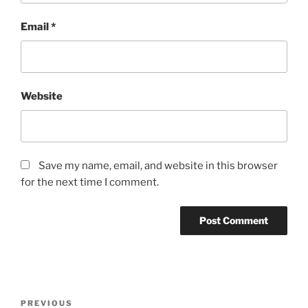
Email
*
Website
Save my name, email, and website in this browser
for the next time I comment.
Post
Previous
PREVIOUS