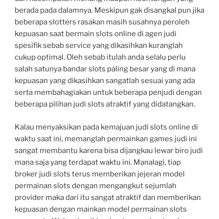
berada pada dalamnya. Meskipun gak disangkal pun jika
beberapa slotters rasakan masih susahnya peroleh
kepuasan saat bermain slots online di agen judi
spesifik sebab service yang dikasihkan kuranglah
cukup optimal. Oleh sebab itulah anda selalu perlu
salah satunya bandar slots paling besar yang di mana
kepuasan yang dikasihkan sangatlah sesuai yang ada
serta membahagiakan untuk beberapa penjudi dengan
beberapa pilihan judi slots atraktif yang didatangkan.
Kalau menyaksikan pada kemajuan judi slots online di
waktu saat ini, memanglah permainkan games judi ini
sangat membantu karena bisa dijangkau lewar biro judi
mana saja yang terdapat waktu ini. Manalagi, tiap
broker judi slots terus memberikan jejeran model
permainan slots dengan mengangkut sejumlah
provider maka dari itu sangat atraktif dan memberikan
kepuasan dengan mainkan model permainan slots