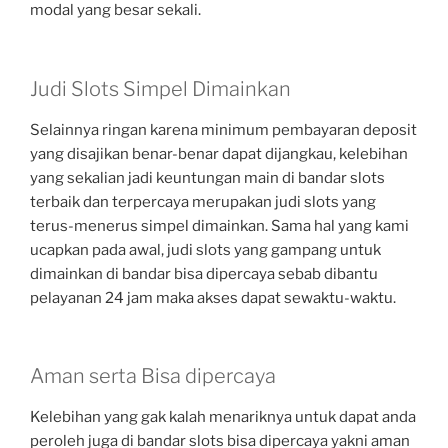
modal yang besar sekali.
Judi Slots Simpel Dimainkan
Selainnya ringan karena minimum pembayaran deposit
yang disajikan benar-benar dapat dijangkau, kelebihan
yang sekalian jadi keuntungan main di bandar slots
terbaik dan terpercaya merupakan judi slots yang
terus-menerus simpel dimainkan. Sama hal yang kami
ucapkan pada awal, judi slots yang gampang untuk
dimainkan di bandar bisa dipercaya sebab dibantu
pelayanan 24 jam maka akses dapat sewaktu-waktu.
Aman serta Bisa dipercaya
Kelebihan yang gak kalah menariknya untuk dapat anda
peroleh juga di bandar slots bisa dipercaya yakni aman