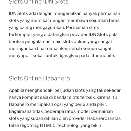
Slots Online IDN Slots
IDN Slots ada dengan mengenalkan banyak permainan
slots yang memikat dengan membawa sejumlah tema
yang paling mengagumkan. Permainan slots
terkomplet yang didatangkan provider IDN Slots pula
berikan pengalaman main slots online yang sangat
meringankan buat dimainkan sebab semua sangat
menyuport sekali untuk dijangkau pada fitur mobile.
Slots Online Habanero
Apabila menghendaki perjudian slots yang tak sekedar
hanya komplet saja di bandar slots terbaik, karena itu
Habanero merupakan opsi yang perlu anda pikir.
Bagaimana tidak, beberapa ratus model permainan
slots yang sudah dibikin oleh provider Habanero lantas
telah digotong HTML5, technologi yang bikin