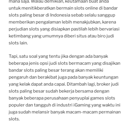
mana saja. Walau demikian, keutamaan buat anda
untuk menitikberatkan bermain slots online di bandar
slots paling besar di Indonesia sebab selalu sanggup
memberikan pengalaman lebih menakjubkan, karena
perjudian slots yang disiapkan pastilah lebih bervariasi
ketimbang yang umumnya diberi situs atau biro judi
slots lain.
Tapi, satu soal yang tentu jika dengan ada banyak
beberapa jenis opsi judi slots bermacam yang disajikan
bandar slots paling besar terang akan memiliki
pengaruh dan berakibat juga pada banyak keuntungan
yang kelak dapat anda capai. Ditambah lagi, broker judi
slots paling besar sudah bekerja bersama dengan
banyak beberapa perusahaan penyuplai games slots
populer dan tangguh di industri iGaming yang waktu ini
juga sudah melansir banyak macam-macam permainan
slots.