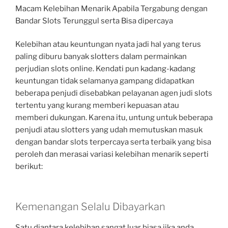
Macam Kelebihan Menarik Apabila Tergabung dengan
Bandar Slots Terunggul serta Bisa dipercaya
Kelebihan atau keuntungan nyata jadi hal yang terus
paling diburu banyak slotters dalam permainkan
perjudian slots online. Kendati pun kadang-kadang
keuntungan tidak selamanya gampang didapatkan
beberapa penjudi disebabkan pelayanan agen judi slots
tertentu yang kurang memberi kepuasan atau
memberi dukungan. Karena itu, untung untuk beberapa
penjudi atau slotters yang udah memutuskan masuk
dengan bandar slots terpercaya serta terbaik yang bisa
peroleh dan merasai variasi kelebihan menarik seperti
berikut:
Kemenangan Selalu Dibayarkan
Satu diantara kelebihan sangat luar biasa jika anda