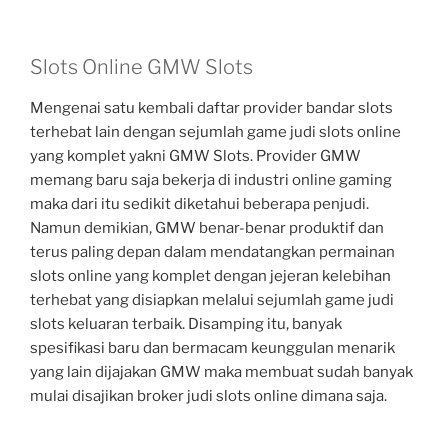
Slots Online GMW Slots
Mengenai satu kembali daftar provider bandar slots
terhebat lain dengan sejumlah game judi slots online
yang komplet yakni GMW Slots. Provider GMW
memang baru saja bekerja di industri online gaming
maka dari itu sedikit diketahui beberapa penjudi.
Namun demikian, GMW benar-benar produktif dan
terus paling depan dalam mendatangkan permainan
slots online yang komplet dengan jejeran kelebihan
terhebat yang disiapkan melalui sejumlah game judi
slots keluaran terbaik. Disamping itu, banyak
spesifikasi baru dan bermacam keunggulan menarik
yang lain dijajakan GMW maka membuat sudah banyak
mulai disajikan broker judi slots online dimana saja.