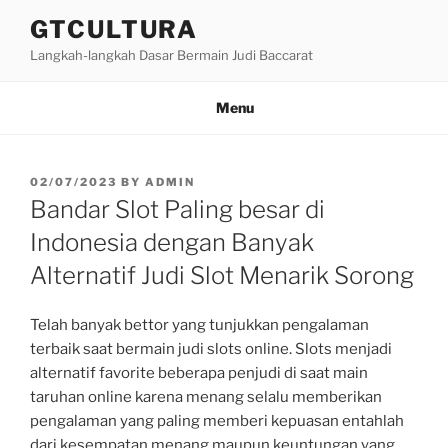
Skip
GTCULTURA
to
Langkah-langkah Dasar Bermain Judi Baccarat
content
Menu
POSTED
02/07/2023
BY
ADMIN
ON
Bandar Slot Paling besar di
Indonesia dengan Banyak
Alternatif Judi Slot Menarik Sorong
Telah banyak bettor yang tunjukkan pengalaman
terbaik saat bermain judi slots online. Slots menjadi
alternatif favorite beberapa penjudi di saat main
taruhan online karena menang selalu memberikan
pengalaman yang paling memberi kepuasan entahlah
dari kesempatan menang maupun keuntungan yang