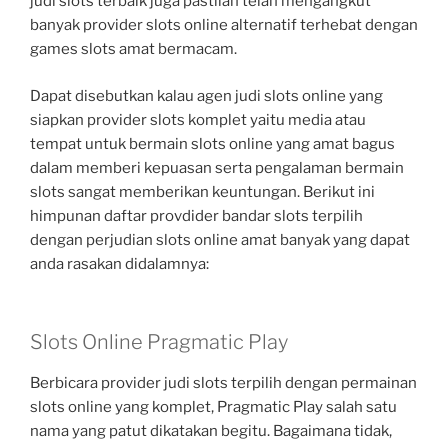
judi slots terbaik juga pastilah telah mengangkut
banyak provider slots online alternatif terhebat dengan
games slots amat bermacam.
Dapat disebutkan kalau agen judi slots online yang
siapkan provider slots komplet yaitu media atau
tempat untuk bermain slots online yang amat bagus
dalam memberi kepuasan serta pengalaman bermain
slots sangat memberikan keuntungan. Berikut ini
himpunan daftar provdider bandar slots terpilih
dengan perjudian slots online amat banyak yang dapat
anda rasakan didalamnya:
Slots Online Pragmatic Play
Berbicara provider judi slots terpilih dengan permainan
slots online yang komplet, Pragmatic Play salah satu
nama yang patut dikatakan begitu. Bagaimana tidak,