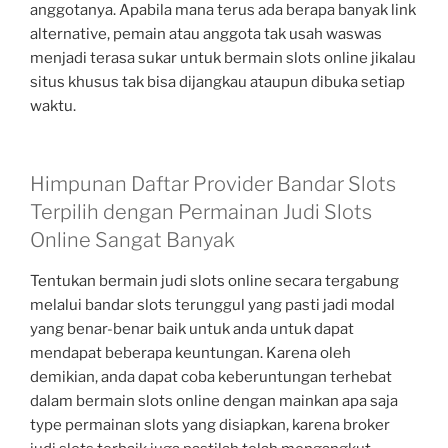
anggotanya. Apabila mana terus ada berapa banyak link
alternative, pemain atau anggota tak usah waswas
menjadi terasa sukar untuk bermain slots online jikalau
situs khusus tak bisa dijangkau ataupun dibuka setiap
waktu.
Himpunan Daftar Provider Bandar Slots
Terpilih dengan Permainan Judi Slots
Online Sangat Banyak
Tentukan bermain judi slots online secara tergabung
melalui bandar slots terunggul yang pasti jadi modal
yang benar-benar baik untuk anda untuk dapat
mendapat beberapa keuntungan. Karena oleh
demikian, anda dapat coba keberuntungan terhebat
dalam bermain slots online dengan mainkan apa saja
type permainan slots yang disiapkan, karena broker