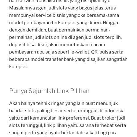
dari service transaksi bisnis yang disiapkannya.
Masalahnya agen judi slots yang bagus jelas terus
mempunyai service bisnis yang oke bersama-sama
model pembayaran terkomplet yang diberi. Hingga
dengan demikian, buat permainkan permainan-
permainan judi slots online di agen judi slots terpilih,
deposit bisa dikerjakan memutuskan macam
pembayaran apa saja seperti e-wallet, QR, pulsa serta
beberapa model transfer bank yang disajikan sangatlah
komplet.
Punya Sejumlah Link Pilihan
Akan halnya tehnik ringan yang lain buat menunjuk
bandar slots paling besar serta terunggul di Indonesia
yaitu dari kemunculan link preferensi. Buat broker judi
slots terunggul, link pilihan yaitu sarana terhebat serta
sangat perlu yang nyata berfaedah sekali bagi para