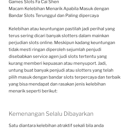
Games Slots Fa Cai Shen
Macam Kelebihan Menarik Apabila Masuk dengan
Bandar Slots Terunggul dan Paling dipercaya
Kelebihan atau keuntungan pastilah jadi perihal yang
terus sering dicari banyak slotters dalam mainkan
perjudian slots online. Meskipun kadang keuntungan
tidak mesti ringan diperoleh sejumlah penjudi
disebabkan service agen judi slots tertentu yang
kurang memberi kepuasan atau menyuport. Jadi,
untung buat banyak penjudi atau slotters yang telah
pilih masuk dengan bandar slots terpercaya dan terbaik
yang bisa mendapat dan rasakan jenis kelebihan
menarik seperti berikut:
Kemenangan Selalu Dibayarkan
Satu diantara kelebihan atraktif sekali bila anda