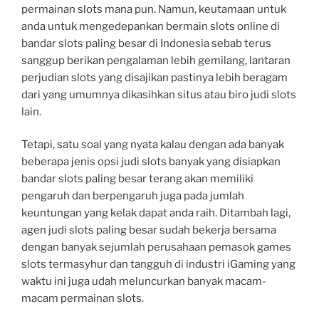
permainan slots mana pun. Namun, keutamaan untuk
anda untuk mengedepankan bermain slots online di
bandar slots paling besar di Indonesia sebab terus
sanggup berikan pengalaman lebih gemilang, lantaran
perjudian slots yang disajikan pastinya lebih beragam
dari yang umumnya dikasihkan situs atau biro judi slots
lain.
Tetapi, satu soal yang nyata kalau dengan ada banyak
beberapa jenis opsi judi slots banyak yang disiapkan
bandar slots paling besar terang akan memiliki
pengaruh dan berpengaruh juga pada jumlah
keuntungan yang kelak dapat anda raih. Ditambah lagi,
agen judi slots paling besar sudah bekerja bersama
dengan banyak sejumlah perusahaan pemasok games
slots termasyhur dan tangguh di industri iGaming yang
waktu ini juga udah meluncurkan banyak macam-
macam permainan slots.