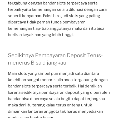
tergabung dengan bandar slots terpercaya serta
terbaik yaitu kemenangan selalu dilunasi dengan cara
seperti kenyataan. Faksi biro judi slots yang paling
dipercaya tidak pernah tunda pembayaran
kemenangan tiap-tiap anggotanya maka dari itu bisa
berikan keyakinan yang lebih tinggi.
Sedikitnya Pembayaran Deposit Terus-
menerus Bisa dijangkau
Main slots yang simpel pun menjadi satu diantara
kelebihan sangat menarik bila anda tergabung dengan
bandar slots terpercaya serta terbaik. Hal demikian
karena sedikitnya pembayaran deposit yang diberi oleh
bandar bisa dipercaya selalu begitu dapat terjangkau
maka dari itu terang kalau terus enteng untuk
dimainkan lantaran anggota tak harus menyediakan
modal yang begitu besar.