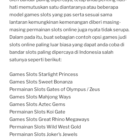
hati memutuskan satu diantaranya atau beberapa
model games slots yang pas serta sesuai sama
lantaran kemungkinan kemenangan diberi masing-
masing permainan slots online juga nyata tidak serupa.
Dalam pada itu, buat sebagian contoh opsi games judi
slots online paling luar biasa yang dapat anda coba di
bandar slots paling dipercaya di Indonesia salah
satunya seperti berikut:
Games Slots Starlight Princess
Games Slots Sweet Bonanza
Permainan Slots Gates of Olympus / Zeus
Games Slots Mahjong Ways
Games Slots Aztec Gems
Permainan Slots Koi Gate
Games Slots Great Rhino Megaways
Permainan Slots Wild West Gold
Permainan Slots Joker’s Jewels