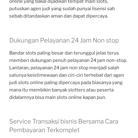
online yang bakal dijadikan tempat main slots,
putuskan agen judi yang sudah punyai lisensi sah
sebab ditandaskan aman dan dapat dipercaya.
Dukungan Pelayanan 24 Jam Non stop
Bandar slots paling besar dan terunggul jelas terus
memberi dukungan penuh pelayanan 24 jam non-stop.
Lantaran, pelayanan 24 jam non stop menjadi salah
satunya keistimewaan dan ciri-ciri terhebat dari agen
judi slots online paling dipercaya pada biasanya yang
mana itu membikin banyak slotters atau peserta
didalamnya bisa main slots online kapan pun.
Service Transaksi bisnis Bersama Cara
Pembayaran Terkomplet