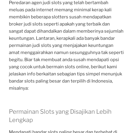
Peredaran agen judi slots yang telah bertambah
meluas pada internet memang minimal kerap kali
membikin beberapa slotters susah mendapatkan
broker judi slots seperti apakah yang terbaik dan
sangat dapat dihandalkan dalam memberinya sejumlah
keuntungan. Lantaran, kerapkali ada banyak bandar
permainan judi slots yang menjajakan keuntungan
amat menggairahkan namun sesungguhnya tak seperti
begitu. Biar tak membuat anda susah mendapati opsi
yang cocok untuk bermain slots online, berikut kami
jelaskan info berkaitan sebagian tips simpel menunjuk
bandar slots paling besar dan terpilih di Indonesia,
misalnya:
Permainan Slots yang Disajikan Lebih
Lengkap
Mendapati bandar slots paling besar dan terhebat di