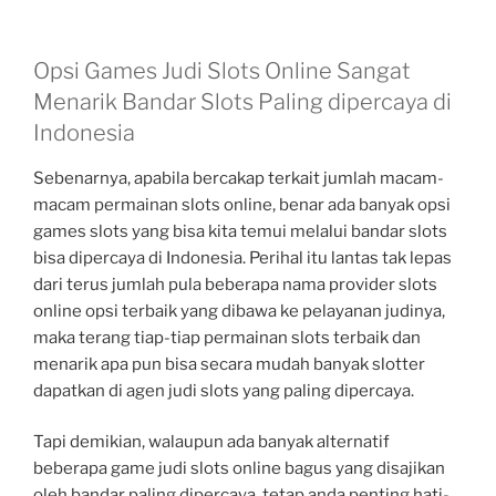
Opsi Games Judi Slots Online Sangat
Menarik Bandar Slots Paling dipercaya di
Indonesia
Sebenarnya, apabila bercakap terkait jumlah macam-
macam permainan slots online, benar ada banyak opsi
games slots yang bisa kita temui melalui bandar slots
bisa dipercaya di Indonesia. Perihal itu lantas tak lepas
dari terus jumlah pula beberapa nama provider slots
online opsi terbaik yang dibawa ke pelayanan judinya,
maka terang tiap-tiap permainan slots terbaik dan
menarik apa pun bisa secara mudah banyak slotter
dapatkan di agen judi slots yang paling dipercaya.
Tapi demikian, walaupun ada banyak alternatif
beberapa game judi slots online bagus yang disajikan
oleh bandar paling dipercaya, tetap anda penting hati-