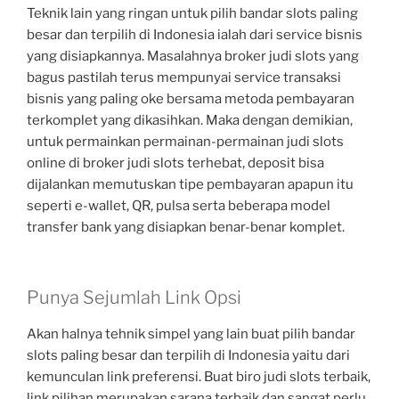
Teknik lain yang ringan untuk pilih bandar slots paling
besar dan terpilih di Indonesia ialah dari service bisnis
yang disiapkannya. Masalahnya broker judi slots yang
bagus pastilah terus mempunyai service transaksi
bisnis yang paling oke bersama metoda pembayaran
terkomplet yang dikasihkan. Maka dengan demikian,
untuk permainkan permainan-permainan judi slots
online di broker judi slots terhebat, deposit bisa
dijalankan memutuskan tipe pembayaran apapun itu
seperti e-wallet, QR, pulsa serta beberapa model
transfer bank yang disiapkan benar-benar komplet.
Punya Sejumlah Link Opsi
Akan halnya tehnik simpel yang lain buat pilih bandar
slots paling besar dan terpilih di Indonesia yaitu dari
kemunculan link preferensi. Buat biro judi slots terbaik,
link pilihan merupakan sarana terbaik dan sangat perlu