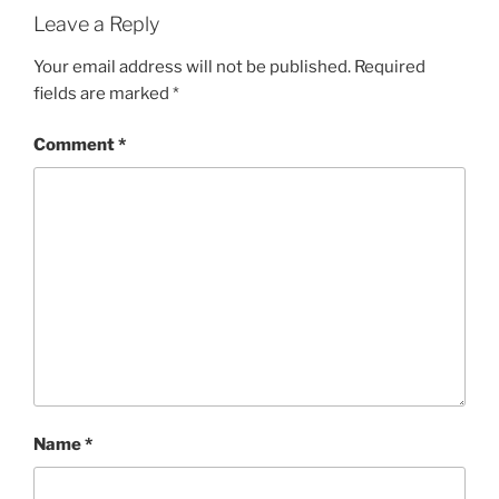
Leave a Reply
Your email address will not be published.
Required
fields are marked
*
Comment
*
Name
*