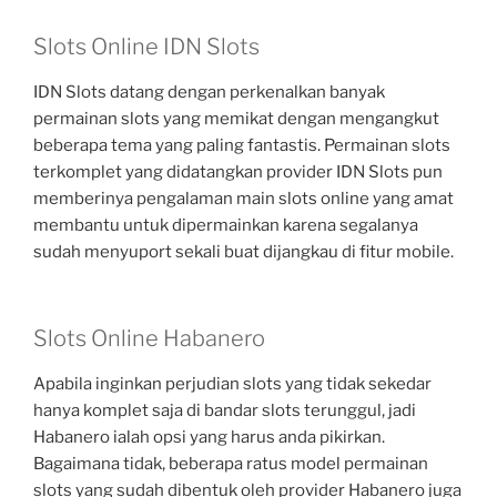
Slots Online IDN Slots
IDN Slots datang dengan perkenalkan banyak
permainan slots yang memikat dengan mengangkut
beberapa tema yang paling fantastis. Permainan slots
terkomplet yang didatangkan provider IDN Slots pun
memberinya pengalaman main slots online yang amat
membantu untuk dipermainkan karena segalanya
sudah menyuport sekali buat dijangkau di fitur mobile.
Slots Online Habanero
Apabila inginkan perjudian slots yang tidak sekedar
hanya komplet saja di bandar slots terunggul, jadi
Habanero ialah opsi yang harus anda pikirkan.
Bagaimana tidak, beberapa ratus model permainan
slots yang sudah dibentuk oleh provider Habanero juga