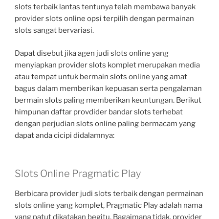
slots terbaik lantas tentunya telah membawa banyak
provider slots online opsi terpilih dengan permainan
slots sangat bervariasi.
Dapat disebut jika agen judi slots online yang
menyiapkan provider slots komplet merupakan media
atau tempat untuk bermain slots online yang amat
bagus dalam memberikan kepuasan serta pengalaman
bermain slots paling memberikan keuntungan. Berikut
himpunan daftar provdider bandar slots terhebat
dengan perjudian slots online paling bermacam yang
dapat anda cicipi didalamnya:
Slots Online Pragmatic Play
Berbicara provider judi slots terbaik dengan permainan
slots online yang komplet, Pragmatic Play adalah nama
yang patut dikatakan begitu. Bagaimana tidak, provider