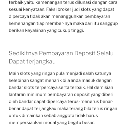
terbaik yaitu kemenangan terus dilunasi dengan cara
sesuai kenyataan. Faksi broker judi slots yang dapat
dipercaya tidak akan menangguhkan pembayaran
kemenangan tiap member-nya maka dari itu sanggup
berikan keyakinan yang cukup tinggi.
Sedikitnya Pembayaran Deposit Selalu
Dapat terjangkau
Main slots yang ringan pula menjadi salah satunya
kelebihan sangat menarik bila anda masuk dengan
bandar slots terpercaya serta terbaik. Hal demikian
lantaran minimum pembayaran deposit yang diberi
oleh bandar dapat dipercaya terus-menerus benar-
benar dapat terjangkau maka terang bila terus ringan
untuk dimainkan sebab anggota tidak harus
mempersiapkan modal yang begitu besar.