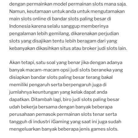
dengan permainkan model permainan slots mana saja.
Namun, keutamaan untuk anda untuk mengutamakan
main slots online di bandar slots paling besar di
Indonesia karena selalu sanggup memberinya
pengalaman lebih gemilang, dikarenakan perjudian
slots yang disajikan tentu lebih beragam dari yang
kebanyakan dikasihkan situs atau broker judi slots lain.
Akan tetapi, satu soal yang benar jika dengan adanya
banyak macam-macam opsi judi slots beraneka yang
disiapkan bandar slots paling besar terang bakal
memiliki pengaruh serta berpengaruh juga di
jumlahnya keuntungan yang kelak dapat anda
dapatkan. Ditambah lagi, biro judi slots paling besar
udah bekerja bersama dengan banyak beberapa
perusahaan pemasok permainan slots tenar serta
tangguh di industri iGaming yang saat ini juga sudah
mengeluarkan banyak beberapa jenis games slots.