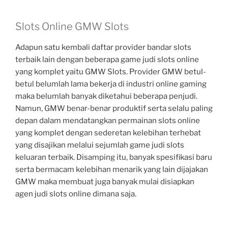
Slots Online GMW Slots
Adapun satu kembali daftar provider bandar slots
terbaik lain dengan beberapa game judi slots online
yang komplet yaitu GMW Slots. Provider GMW betul-
betul belumlah lama bekerja di industri online gaming
maka belumlah banyak diketahui beberapa penjudi.
Namun, GMW benar-benar produktif serta selalu paling
depan dalam mendatangkan permainan slots online
yang komplet dengan sederetan kelebihan terhebat
yang disajikan melalui sejumlah game judi slots
keluaran terbaik. Disamping itu, banyak spesifikasi baru
serta bermacam kelebihan menarik yang lain dijajakan
GMW maka membuat juga banyak mulai disiapkan
agen judi slots online dimana saja.