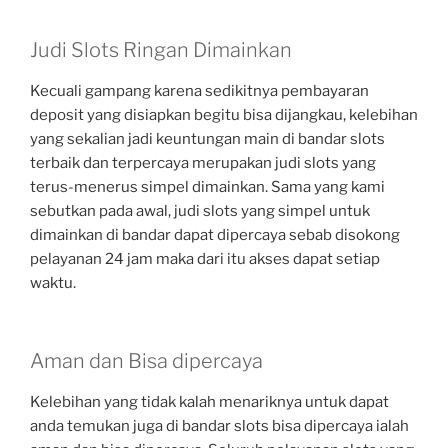
Judi Slots Ringan Dimainkan
Kecuali gampang karena sedikitnya pembayaran
deposit yang disiapkan begitu bisa dijangkau, kelebihan
yang sekalian jadi keuntungan main di bandar slots
terbaik dan terpercaya merupakan judi slots yang
terus-menerus simpel dimainkan. Sama yang kami
sebutkan pada awal, judi slots yang simpel untuk
dimainkan di bandar dapat dipercaya sebab disokong
pelayanan 24 jam maka dari itu akses dapat setiap
waktu.
Aman dan Bisa dipercaya
Kelebihan yang tidak kalah menariknya untuk dapat
anda temukan juga di bandar slots bisa dipercaya ialah