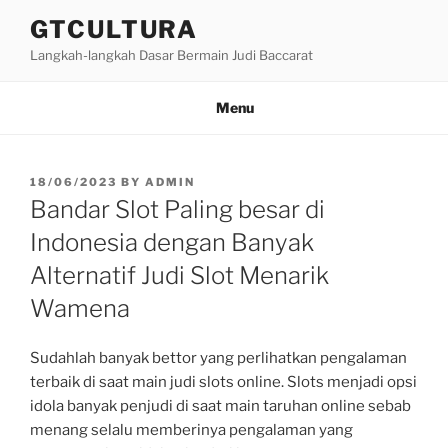
Skip
GTCULTURA
to
Langkah-langkah Dasar Bermain Judi Baccarat
content
Menu
POSTED
18/06/2023
BY
ADMIN
ON
Bandar Slot Paling besar di
Indonesia dengan Banyak
Alternatif Judi Slot Menarik
Wamena
Sudahlah banyak bettor yang perlihatkan pengalaman
terbaik di saat main judi slots online. Slots menjadi opsi
idola banyak penjudi di saat main taruhan online sebab
menang selalu memberinya pengalaman yang