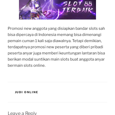
Promosi new anggota yang disiapkan bandar slots sah
bisa dipercaya di Indonesia memang bisa dimenangi
pemain cuman 1 kali saja diawalnya. Tetapi demikian,
terdapatnya promosi new peserta yang diberi pribadi
peserta anyar juga memberi keuntungan lantaran bisa
berikan modal suntikan main slots buat anggota anyar
bermain slots online.
CATEGORIES
JUDI ONLINE
Leave a Reply