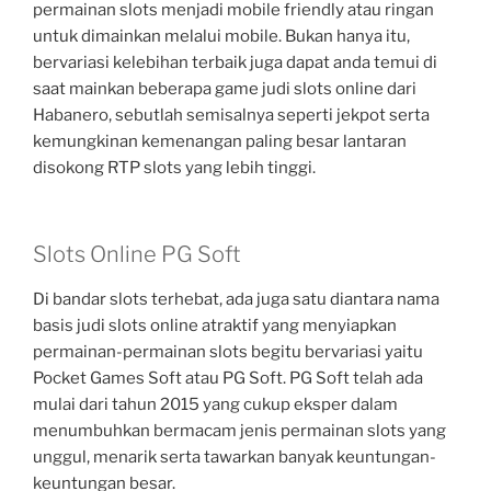
permainan slots menjadi mobile friendly atau ringan
untuk dimainkan melalui mobile. Bukan hanya itu,
bervariasi kelebihan terbaik juga dapat anda temui di
saat mainkan beberapa game judi slots online dari
Habanero, sebutlah semisalnya seperti jekpot serta
kemungkinan kemenangan paling besar lantaran
disokong RTP slots yang lebih tinggi.
Slots Online PG Soft
Di bandar slots terhebat, ada juga satu diantara nama
basis judi slots online atraktif yang menyiapkan
permainan-permainan slots begitu bervariasi yaitu
Pocket Games Soft atau PG Soft. PG Soft telah ada
mulai dari tahun 2015 yang cukup eksper dalam
menumbuhkan bermacam jenis permainan slots yang
unggul, menarik serta tawarkan banyak keuntungan-
keuntungan besar.