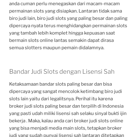
anda cuman perlu menegaskan dari macam-macam
permainan slots yang disiapkan. Lantaran tidak sama
biro judi lain, biro judi slots yang paling besar dan paling
dipercaya nyata terus menghidangkan permainan slots
yang tambah lebih komplet hingga kepuasan saat
bermain slots online lantas semakin dapat dirasa
semua slotters maupun pemain didalamnya.
Bandar Judi Slots dengan Lisensi Sah
Ketaksamaan bandar slots paling besar dan bisa
dipercaya yang sangat mencolok ketimbang biro judi
slots lain yaitu dari legalitsnya. Perihal itu karena
broker judi slots paling besar dan terpilih di Indonesia
yang pasti udah miliki lisensi sah selaku sinyal bukti ijin
bekerja . Maka, kalau anda cari broker judi slots online
yang bisa menjadi media main slots, tetapkan broker
judi yang sudah punyai lisensi sah lantaran ditetapkan