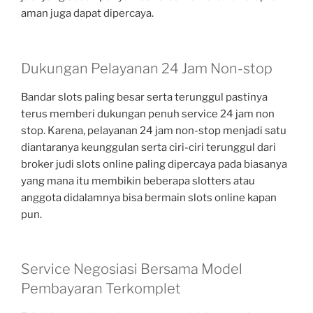
aman juga dapat dipercaya.
Dukungan Pelayanan 24 Jam Non-stop
Bandar slots paling besar serta terunggul pastinya
terus memberi dukungan penuh service 24 jam non
stop. Karena, pelayanan 24 jam non-stop menjadi satu
diantaranya keunggulan serta ciri-ciri terunggul dari
broker judi slots online paling dipercaya pada biasanya
yang mana itu membikin beberapa slotters atau
anggota didalamnya bisa bermain slots online kapan
pun.
Service Negosiasi Bersama Model
Pembayaran Terkomplet