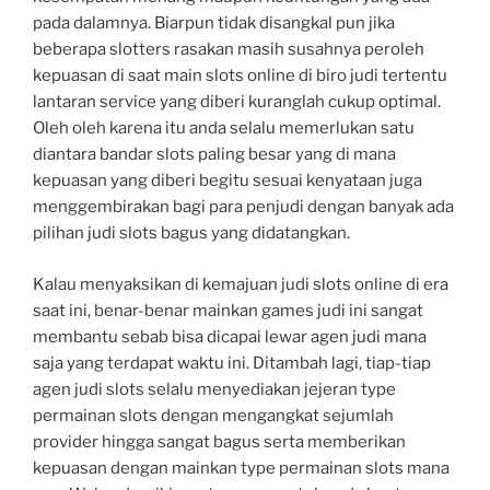
pada dalamnya. Biarpun tidak disangkal pun jika
beberapa slotters rasakan masih susahnya peroleh
kepuasan di saat main slots online di biro judi tertentu
lantaran service yang diberi kuranglah cukup optimal.
Oleh oleh karena itu anda selalu memerlukan satu
diantara bandar slots paling besar yang di mana
kepuasan yang diberi begitu sesuai kenyataan juga
menggembirakan bagi para penjudi dengan banyak ada
pilihan judi slots bagus yang didatangkan.
Kalau menyaksikan di kemajuan judi slots online di era
saat ini, benar-benar mainkan games judi ini sangat
membantu sebab bisa dicapai lewar agen judi mana
saja yang terdapat waktu ini. Ditambah lagi, tiap-tiap
agen judi slots selalu menyediakan jejeran type
permainan slots dengan mengangkat sejumlah
provider hingga sangat bagus serta memberikan
kepuasan dengan mainkan type permainan slots mana