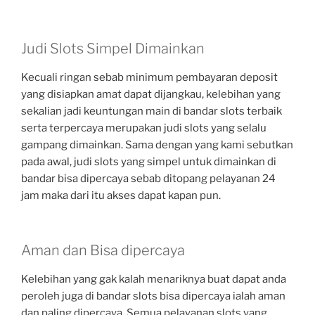
Judi Slots Simpel Dimainkan
Kecuali ringan sebab minimum pembayaran deposit
yang disiapkan amat dapat dijangkau, kelebihan yang
sekalian jadi keuntungan main di bandar slots terbaik
serta terpercaya merupakan judi slots yang selalu
gampang dimainkan. Sama dengan yang kami sebutkan
pada awal, judi slots yang simpel untuk dimainkan di
bandar bisa dipercaya sebab ditopang pelayanan 24
jam maka dari itu akses dapat kapan pun.
Aman dan Bisa dipercaya
Kelebihan yang gak kalah menariknya buat dapat anda
peroleh juga di bandar slots bisa dipercaya ialah aman
dan paling dipercaya. Semua pelayanan slots yang