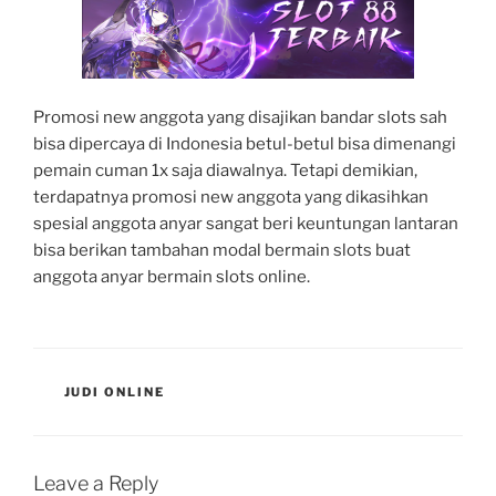
Promosi new anggota yang disajikan bandar slots sah
bisa dipercaya di Indonesia betul-betul bisa dimenangi
pemain cuman 1x saja diawalnya. Tetapi demikian,
terdapatnya promosi new anggota yang dikasihkan
spesial anggota anyar sangat beri keuntungan lantaran
bisa berikan tambahan modal bermain slots buat
anggota anyar bermain slots online.
CATEGORIES
JUDI ONLINE
Leave a Reply