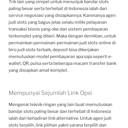
Trik lain yang simpel untuk menunjuk bandar slots
paling besar serta terhebat di Indonesia ialah dari
service negosiasi yang disiapkannya. Karenanya agen
judi slots yang bagus jelas selalu miliki pelayanan
transaksi bisnis yang oke dan sistem pembayaran
terkomplet yang diberi. Maka dengan demikian, untuk
permainkan permainan-permainan judi slots online di
biro judi slots terbaik, deposit bisa dikerjakan
memutuskan model pembayaran apa saja seperti e-
wallet, QR, pulsa serta beberapa macam transfer bank
yang disiapkan amat komplet.
Mempunyai Sejumlah Link Opsi
Mengenai teknik ringan yang lain buat memutuskan
bandar slots paling besar dan terhebat di Indonesia
ialah dari kehadiran link alternative. Untuk agen judi
slots terpilih, link pilihan yakni sarana terpilih dan