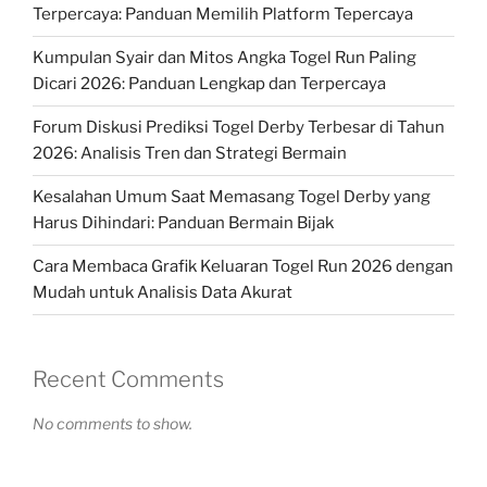
Terpercaya: Panduan Memilih Platform Tepercaya
Kumpulan Syair dan Mitos Angka Togel Run Paling
Dicari 2026: Panduan Lengkap dan Terpercaya
Forum Diskusi Prediksi Togel Derby Terbesar di Tahun
2026: Analisis Tren dan Strategi Bermain
Kesalahan Umum Saat Memasang Togel Derby yang
Harus Dihindari: Panduan Bermain Bijak
Cara Membaca Grafik Keluaran Togel Run 2026 dengan
Mudah untuk Analisis Data Akurat
Recent Comments
No comments to show.