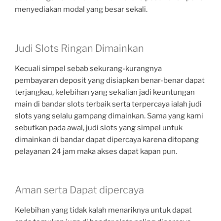
menyediakan modal yang besar sekali.
Judi Slots Ringan Dimainkan
Kecuali simpel sebab sekurang-kurangnya
pembayaran deposit yang disiapkan benar-benar dapat
terjangkau, kelebihan yang sekalian jadi keuntungan
main di bandar slots terbaik serta terpercaya ialah judi
slots yang selalu gampang dimainkan. Sama yang kami
sebutkan pada awal, judi slots yang simpel untuk
dimainkan di bandar dapat dipercaya karena ditopang
pelayanan 24 jam maka akses dapat kapan pun.
Aman serta Dapat dipercaya
Kelebihan yang tidak kalah menariknya untuk dapat