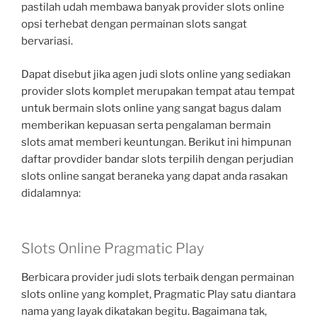
pastilah udah membawa banyak provider slots online
opsi terhebat dengan permainan slots sangat
bervariasi.
Dapat disebut jika agen judi slots online yang sediakan
provider slots komplet merupakan tempat atau tempat
untuk bermain slots online yang sangat bagus dalam
memberikan kepuasan serta pengalaman bermain
slots amat memberi keuntungan. Berikut ini himpunan
daftar provdider bandar slots terpilih dengan perjudian
slots online sangat beraneka yang dapat anda rasakan
didalamnya:
Slots Online Pragmatic Play
Berbicara provider judi slots terbaik dengan permainan
slots online yang komplet, Pragmatic Play satu diantara
nama yang layak dikatakan begitu. Bagaimana tak,