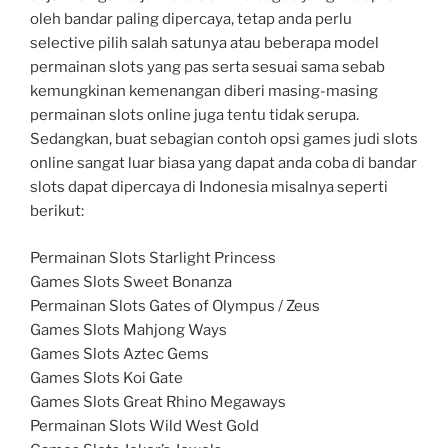
oleh bandar paling dipercaya, tetap anda perlu
selective pilih salah satunya atau beberapa model
permainan slots yang pas serta sesuai sama sebab
kemungkinan kemenangan diberi masing-masing
permainan slots online juga tentu tidak serupa.
Sedangkan, buat sebagian contoh opsi games judi slots
online sangat luar biasa yang dapat anda coba di bandar
slots dapat dipercaya di Indonesia misalnya seperti
berikut:
Permainan Slots Starlight Princess
Games Slots Sweet Bonanza
Permainan Slots Gates of Olympus / Zeus
Games Slots Mahjong Ways
Games Slots Aztec Gems
Games Slots Koi Gate
Games Slots Great Rhino Megaways
Permainan Slots Wild West Gold