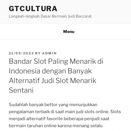
Skip
GTCULTURA
to
Langkah-langkah Dasar Bermain Judi Baccarat
content
Menu
POSTED
21/05/2023
BY
ADMIN
ON
Bandar Slot Paling Menarik di
Indonesia dengan Banyak
Alternatif Judi Slot Menarik
Sentani
Sudahlah banyak bettor yang menunjukkan
pengalaman terbaik di saat main judi slots online. Slots
menjadi alternatif favorite beberapa penjudi saat
bermain taruhan online karena menang selalu