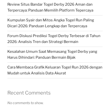
Review Situs Bandar Togel Derby 2026 Aman dan
Terpercaya: Panduan Memilih Platform Tepercaya
Kumpulan Syair dan Mitos Angka Togel Run Paling
Dicari 2026: Panduan Lengkap dan Terpercaya
Forum Diskusi Prediksi Togel Derby Terbesar di Tahun
2026: Analisis Tren dan Strategi Bermain
Kesalahan Umum Saat Memasang Togel Derby yang
Harus Dihindari: Panduan Bermain Bijak
Cara Membaca Grafik Keluaran Togel Run 2026 dengan
Mudah untuk Analisis Data Akurat
Recent Comments
No comments to show.