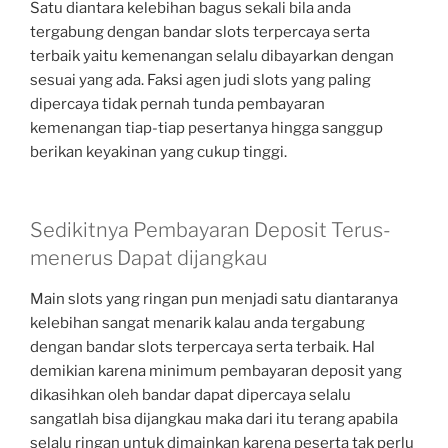
Satu diantara kelebihan bagus sekali bila anda
tergabung dengan bandar slots terpercaya serta
terbaik yaitu kemenangan selalu dibayarkan dengan
sesuai yang ada. Faksi agen judi slots yang paling
dipercaya tidak pernah tunda pembayaran
kemenangan tiap-tiap pesertanya hingga sanggup
berikan keyakinan yang cukup tinggi.
Sedikitnya Pembayaran Deposit Terus-
menerus Dapat dijangkau
Main slots yang ringan pun menjadi satu diantaranya
kelebihan sangat menarik kalau anda tergabung
dengan bandar slots terpercaya serta terbaik. Hal
demikian karena minimum pembayaran deposit yang
dikasihkan oleh bandar dapat dipercaya selalu
sangatlah bisa dijangkau maka dari itu terang apabila
selalu ringan untuk dimainkan karena peserta tak perlu