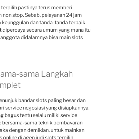
 terpilih pastinya terus memberi
 non stop. Sebab, pelayanan 24 jam
a keunggulan dan tanda-tanda terbaik
pat dipercaya secara umum yang mana itu
anggota didalamnya bisa main slots
rsama-sama Langkah
mplet
enunjuk bandar slots paling besar dan
ari service negosiasi yang disiapkannya.
g bagus tentu selalu miliki service
oke bersama-sama teknik pembayaran
Maka dengan demikian, untuk mainkan
nline di agen judi slots terpilih,