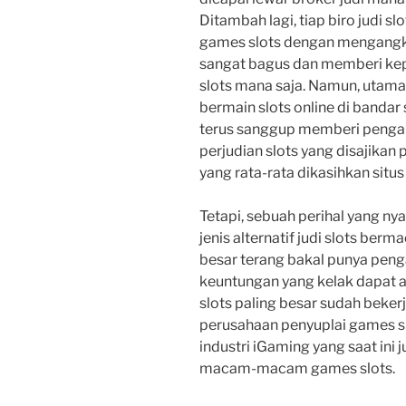
Ditambah lagi, tiap biro judi 
games slots dengan mengangku
sangat bagus dan memberi ke
slots mana saja. Namun, uta
bermain slots online di bandar 
terus sanggup memberi penga
perjudian slots yang disajika
yang rata-rata dikasihkan situs 
Tetapi, sebuah perihal yang n
jenis alternatif judi slots ber
besar terang bakal punya peng
keuntungan yang kelak dapat and
slots paling besar sudah beke
perusahaan penyuplai games sl
industri iGaming yang saat ini
macam-macam games slots.