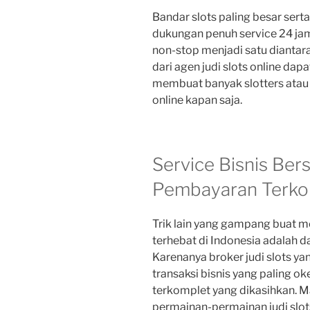
Bandar slots paling besar serta
dukungan penuh service 24 jam
non-stop menjadi satu diantar
dari agen judi slots online da
membuat banyak slotters atau 
online kapan saja.
Service Bisnis Be
Pembayaran Terko
Trik lain yang gampang buat m
terhebat di Indonesia adalah d
Karenanya broker judi slots yan
transaksi bisnis yang paling 
terkomplet yang dikasihkan. 
permainan-permainan judi slots o