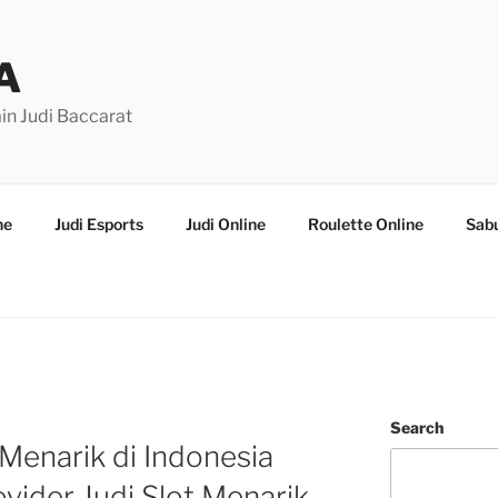
A
n Judi Baccarat
ne
Judi Esports
Judi Online
Roulette Online
Sab
Search
 Menarik di Indonesia
ider Judi Slot Menarik