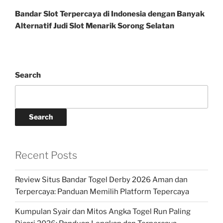
Post
Bandar Slot Terpercaya di Indonesia dengan Banyak
Alternatif Judi Slot Menarik Sorong Selatan
Search
Search
Recent Posts
Review Situs Bandar Togel Derby 2026 Aman dan
Terpercaya: Panduan Memilih Platform Tepercaya
Kumpulan Syair dan Mitos Angka Togel Run Paling