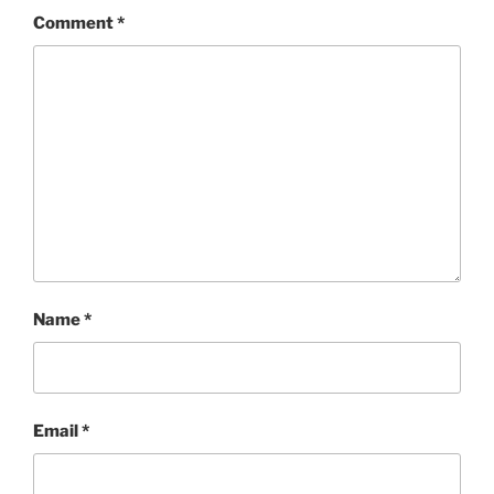
Comment
*
Name
*
Email
*