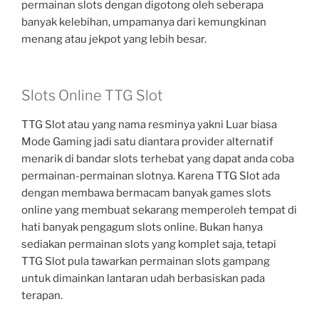
permainan slots dengan digotong oleh seberapa
banyak kelebihan, umpamanya dari kemungkinan
menang atau jekpot yang lebih besar.
Slots Online TTG Slot
TTG Slot atau yang nama resminya yakni Luar biasa
Mode Gaming jadi satu diantara provider alternatif
menarik di bandar slots terhebat yang dapat anda coba
permainan-permainan slotnya. Karena TTG Slot ada
dengan membawa bermacam banyak games slots
online yang membuat sekarang memperoleh tempat di
hati banyak pengagum slots online. Bukan hanya
sediakan permainan slots yang komplet saja, tetapi
TTG Slot pula tawarkan permainan slots gampang
untuk dimainkan lantaran udah berbasiskan pada
terapan.