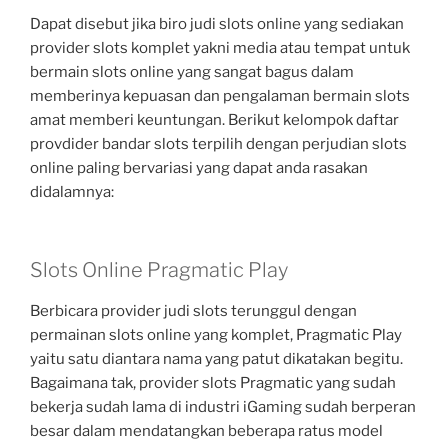
Dapat disebut jika biro judi slots online yang sediakan
provider slots komplet yakni media atau tempat untuk
bermain slots online yang sangat bagus dalam
memberinya kepuasan dan pengalaman bermain slots
amat memberi keuntungan. Berikut kelompok daftar
provdider bandar slots terpilih dengan perjudian slots
online paling bervariasi yang dapat anda rasakan
didalamnya:
Slots Online Pragmatic Play
Berbicara provider judi slots terunggul dengan
permainan slots online yang komplet, Pragmatic Play
yaitu satu diantara nama yang patut dikatakan begitu.
Bagaimana tak, provider slots Pragmatic yang sudah
bekerja sudah lama di industri iGaming sudah berperan
besar dalam mendatangkan beberapa ratus model