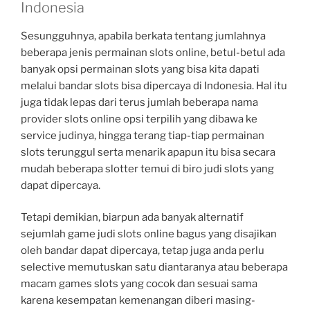
Indonesia
Sesungguhnya, apabila berkata tentang jumlahnya
beberapa jenis permainan slots online, betul-betul ada
banyak opsi permainan slots yang bisa kita dapati
melalui bandar slots bisa dipercaya di Indonesia. Hal itu
juga tidak lepas dari terus jumlah beberapa nama
provider slots online opsi terpilih yang dibawa ke
service judinya, hingga terang tiap-tiap permainan
slots terunggul serta menarik apapun itu bisa secara
mudah beberapa slotter temui di biro judi slots yang
dapat dipercaya.
Tetapi demikian, biarpun ada banyak alternatif
sejumlah game judi slots online bagus yang disajikan
oleh bandar dapat dipercaya, tetap juga anda perlu
selective memutuskan satu diantaranya atau beberapa
macam games slots yang cocok dan sesuai sama
karena kesempatan kemenangan diberi masing-