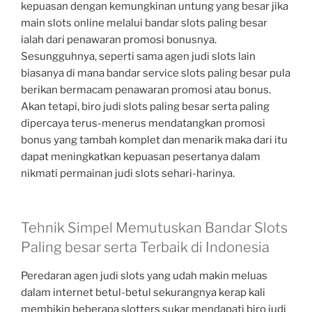
kepuasan dengan kemungkinan untung yang besar jika
main slots online melalui bandar slots paling besar
ialah dari penawaran promosi bonusnya.
Sesungguhnya, seperti sama agen judi slots lain
biasanya di mana bandar service slots paling besar pula
berikan bermacam penawaran promosi atau bonus.
Akan tetapi, biro judi slots paling besar serta paling
dipercaya terus-menerus mendatangkan promosi
bonus yang tambah komplet dan menarik maka dari itu
dapat meningkatkan kepuasan pesertanya dalam
nikmati permainan judi slots sehari-harinya.
Tehnik Simpel Memutuskan Bandar Slots
Paling besar serta Terbaik di Indonesia
Peredaran agen judi slots yang udah makin meluas
dalam internet betul-betul sekurangnya kerap kali
membikin beberapa slotters sukar mendapati biro judi