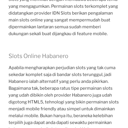
yang mengagumkan. Permainan slots terkomplet yang
didatangkan provider IDN Slots berikan pengalaman
main slots online yang sangat mempermudah buat
dipermainkan lantaran semua sudah memberi
dukungan sekali buat dijangkau di feature mobile.
Slots Online Habanero
Apabila mengharapkan perjudian slots yang tak cuma
sekedar komplet saja di bandar slots terunggul, jadi
Habanero ialah alternatif yang perlu anda pikirkan.
Bagaimana tak, beberapa ratus tipe permainan slots
yang udah dibikin oleh provider Habanero juga udah
digotong HTML5, tehnologi yang bikin permainan slots
menjadi mobile friendly atau simpel untuk dimainkan
melalui mobile. Bukan hanya itu, beraneka kelebihan
terpilih juga dapat anda dapati sewaktu permainkan