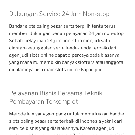
Dukungan Service 24 Jam Non-stop
Bandar slots paling besar serta terpilih tentu terus
memberi dukungan penuh pelayanan 24 jam non-stop.
Sebab, pelayanan 24 jam non-stop menjadi satu
diantara keunggulan serta tanda-tanda terbaik dari
agen judi slots online dapat dipercaya pada biasanya
yang mana itu membikin banyak slotters atau anggota
didalamnya bisa main slots online kapan pun.
Pelayanan Bisnis Bersama Teknik
Pembayaran Terkomplet
Metode lain yang gampang untuk memutuskan bandar
slots paling besar serta terbaik di Indonesia yakni dari
service bisnis yang disiapkannya. Karena agen judi