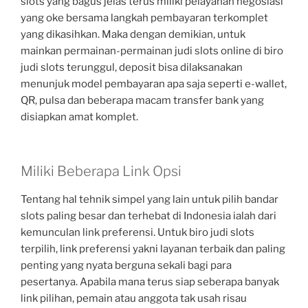
slots yang bagus jelas terus miliki pelayanan negosiasi
yang oke bersama langkah pembayaran terkomplet
yang dikasihkan. Maka dengan demikian, untuk
mainkan permainan-permainan judi slots online di biro
judi slots terunggul, deposit bisa dilaksanakan
menunjuk model pembayaran apa saja seperti e-wallet,
QR, pulsa dan beberapa macam transfer bank yang
disiapkan amat komplet.
Miliki Beberapa Link Opsi
Tentang hal tehnik simpel yang lain untuk pilih bandar
slots paling besar dan terhebat di Indonesia ialah dari
kemunculan link preferensi. Untuk biro judi slots
terpilih, link preferensi yakni layanan terbaik dan paling
penting yang nyata berguna sekali bagi para
pesertanya. Apabila mana terus siap seberapa banyak
link pilihan, pemain atau anggota tak usah risau