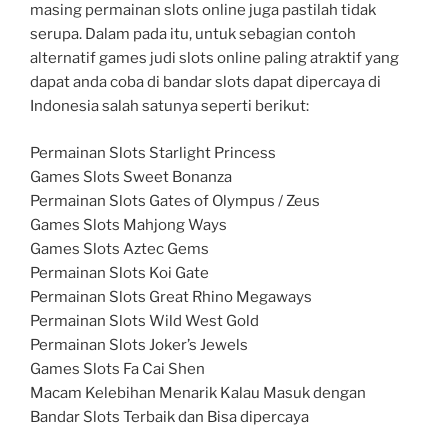
masing permainan slots online juga pastilah tidak
serupa. Dalam pada itu, untuk sebagian contoh
alternatif games judi slots online paling atraktif yang
dapat anda coba di bandar slots dapat dipercaya di
Indonesia salah satunya seperti berikut:
Permainan Slots Starlight Princess
Games Slots Sweet Bonanza
Permainan Slots Gates of Olympus / Zeus
Games Slots Mahjong Ways
Games Slots Aztec Gems
Permainan Slots Koi Gate
Permainan Slots Great Rhino Megaways
Permainan Slots Wild West Gold
Permainan Slots Joker’s Jewels
Games Slots Fa Cai Shen
Macam Kelebihan Menarik Kalau Masuk dengan
Bandar Slots Terbaik dan Bisa dipercaya