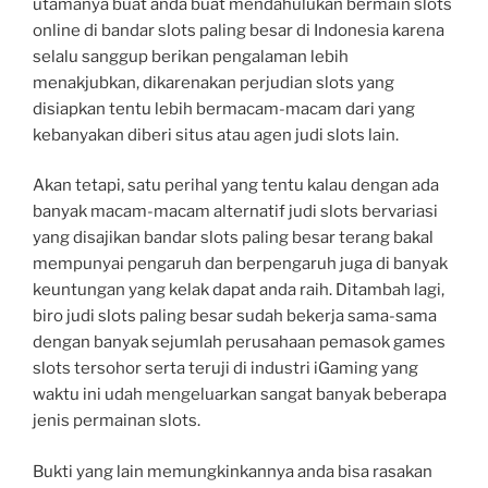
utamanya buat anda buat mendahulukan bermain slots
online di bandar slots paling besar di Indonesia karena
selalu sanggup berikan pengalaman lebih
menakjubkan, dikarenakan perjudian slots yang
disiapkan tentu lebih bermacam-macam dari yang
kebanyakan diberi situs atau agen judi slots lain.
Akan tetapi, satu perihal yang tentu kalau dengan ada
banyak macam-macam alternatif judi slots bervariasi
yang disajikan bandar slots paling besar terang bakal
mempunyai pengaruh dan berpengaruh juga di banyak
keuntungan yang kelak dapat anda raih. Ditambah lagi,
biro judi slots paling besar sudah bekerja sama-sama
dengan banyak sejumlah perusahaan pemasok games
slots tersohor serta teruji di industri iGaming yang
waktu ini udah mengeluarkan sangat banyak beberapa
jenis permainan slots.
Bukti yang lain memungkinkannya anda bisa rasakan