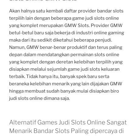
Akan halnya satu kembali daftar provider bandar slots
terpilih lain dengan beberapa game judi slots online
yang komplet merupakan GMW Slots. Provider GMW
betul-betul baru saja bekerja di industri online gaming
maka dari itu sedikit diketahui beberapa penjudi.
Namun, GMW benar-benar produktif dan terus paling
depan dalam mendatangkan permainan slots online
yang komplet dengan deretan kelebihan terpilih yang
disiapkan melalui sejumlah game judi slots keluaran
terbaik. Tidak hanya itu, banyak spek baru serta
beraneka kelebihan menarik yang lain dijajakan GMW
hingga membuat sudah banyak mulai disiapkan biro
judi slots online dimana saja.
Alternatif Games Judi Slots Online Sangat
Menarik Bandar Slots Paling dipercaya di