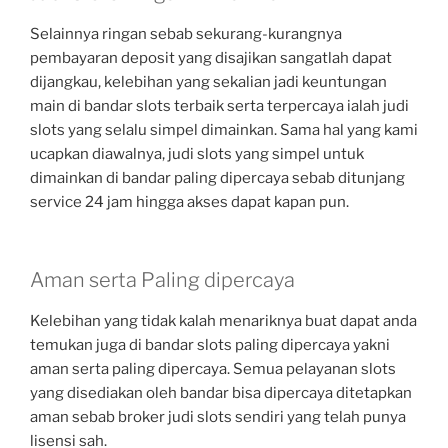
Selainnya ringan sebab sekurang-kurangnya
pembayaran deposit yang disajikan sangatlah dapat
dijangkau, kelebihan yang sekalian jadi keuntungan
main di bandar slots terbaik serta terpercaya ialah judi
slots yang selalu simpel dimainkan. Sama hal yang kami
ucapkan diawalnya, judi slots yang simpel untuk
dimainkan di bandar paling dipercaya sebab ditunjang
service 24 jam hingga akses dapat kapan pun.
Aman serta Paling dipercaya
Kelebihan yang tidak kalah menariknya buat dapat anda
temukan juga di bandar slots paling dipercaya yakni
aman serta paling dipercaya. Semua pelayanan slots
yang disediakan oleh bandar bisa dipercaya ditetapkan
aman sebab broker judi slots sendiri yang telah punya
lisensi sah.