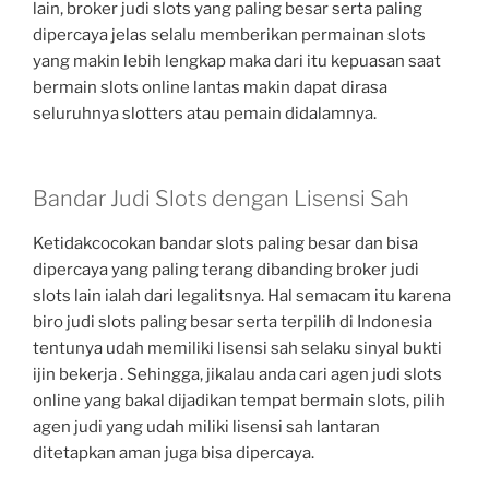
lain, broker judi slots yang paling besar serta paling
dipercaya jelas selalu memberikan permainan slots
yang makin lebih lengkap maka dari itu kepuasan saat
bermain slots online lantas makin dapat dirasa
seluruhnya slotters atau pemain didalamnya.
Bandar Judi Slots dengan Lisensi Sah
Ketidakcocokan bandar slots paling besar dan bisa
dipercaya yang paling terang dibanding broker judi
slots lain ialah dari legalitsnya. Hal semacam itu karena
biro judi slots paling besar serta terpilih di Indonesia
tentunya udah memiliki lisensi sah selaku sinyal bukti
ijin bekerja . Sehingga, jikalau anda cari agen judi slots
online yang bakal dijadikan tempat bermain slots, pilih
agen judi yang udah miliki lisensi sah lantaran
ditetapkan aman juga bisa dipercaya.