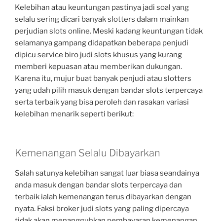
Kelebihan atau keuntungan pastinya jadi soal yang
selalu sering dicari banyak slotters dalam mainkan
perjudian slots online. Meski kadang keuntungan tidak
selamanya gampang didapatkan beberapa penjudi
dipicu service biro judi slots khusus yang kurang
memberi kepuasan atau memberikan dukungan.
Karena itu, mujur buat banyak penjudi atau slotters
yang udah pilih masuk dengan bandar slots terpercaya
serta terbaik yang bisa peroleh dan rasakan variasi
kelebihan menarik seperti berikut:
Kemenangan Selalu Dibayarkan
Salah satunya kelebihan sangat luar biasa seandainya
anda masuk dengan bandar slots terpercaya dan
terbaik ialah kemenangan terus dibayarkan dengan
nyata. Faksi broker judi slots yang paling dipercaya
tidak akan menangguhkan pembayaran kemenangan