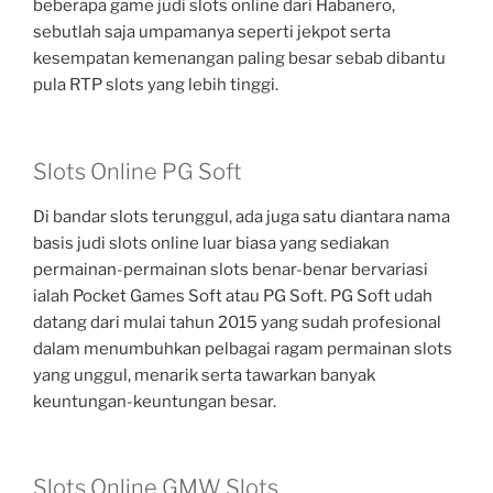
beberapa game judi slots online dari Habanero,
sebutlah saja umpamanya seperti jekpot serta
kesempatan kemenangan paling besar sebab dibantu
pula RTP slots yang lebih tinggi.
Slots Online PG Soft
Di bandar slots terunggul, ada juga satu diantara nama
basis judi slots online luar biasa yang sediakan
permainan-permainan slots benar-benar bervariasi
ialah Pocket Games Soft atau PG Soft. PG Soft udah
datang dari mulai tahun 2015 yang sudah profesional
dalam menumbuhkan pelbagai ragam permainan slots
yang unggul, menarik serta tawarkan banyak
keuntungan-keuntungan besar.
Slots Online GMW Slots