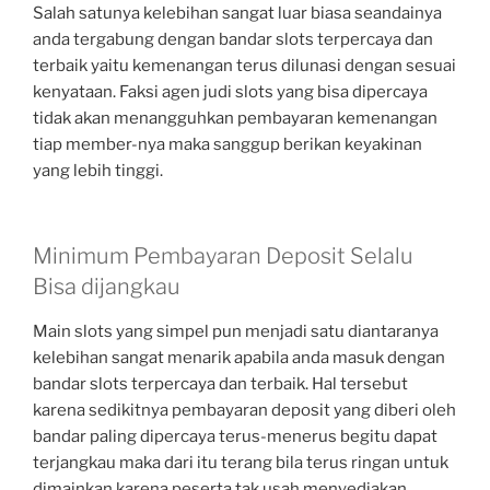
Salah satunya kelebihan sangat luar biasa seandainya
anda tergabung dengan bandar slots terpercaya dan
terbaik yaitu kemenangan terus dilunasi dengan sesuai
kenyataan. Faksi agen judi slots yang bisa dipercaya
tidak akan menangguhkan pembayaran kemenangan
tiap member-nya maka sanggup berikan keyakinan
yang lebih tinggi.
Minimum Pembayaran Deposit Selalu
Bisa dijangkau
Main slots yang simpel pun menjadi satu diantaranya
kelebihan sangat menarik apabila anda masuk dengan
bandar slots terpercaya dan terbaik. Hal tersebut
karena sedikitnya pembayaran deposit yang diberi oleh
bandar paling dipercaya terus-menerus begitu dapat
terjangkau maka dari itu terang bila terus ringan untuk
dimainkan karena peserta tak usah menyediakan