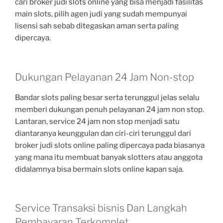
cari broker judi slots online yang bisa menjadi fasilitas
main slots, pilih agen judi yang sudah mempunyai
lisensi sah sebab ditegaskan aman serta paling
dipercaya.
Dukungan Pelayanan 24 Jam Non-stop
Bandar slots paling besar serta terunggul jelas selalu
memberi dukungan penuh pelayanan 24 jam non stop.
Lantaran, service 24 jam non stop menjadi satu
diantaranya keunggulan dan ciri-ciri terunggul dari
broker judi slots online paling dipercaya pada biasanya
yang mana itu membuat banyak slotters atau anggota
didalamnya bisa bermain slots online kapan saja.
Service Transaksi bisnis Dan Langkah
Pembayaran Terkomplet