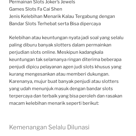
Permainan Slots Joker’s Jewels
Games Slots Fa Cai Shen
Jenis Kelebihan Menarik Kalau Tergabung dengan
Bandar Slots Terhebat serta Bisa dipercaya
Kelebihan atau keuntungan nyata jadi soal yang selalu
paling diburu banyak slotters dalam permainkan
perjudian slots online. Meskipun kadangkala
keuntungan tak selamanya ringan diterima beberapa
penjudi dipicu pelayanan agen judi slots khusus yang
kurang mengesankan atau memberi dukungan.
Karenanya, mujur buat banyak penjudi atau slotters
yang udah menunjuk masuk dengan bandar slots
terpercaya dan terbaik yang bisa peroleh dan rasakan
macam kelebihan menarik seperti berikut:
Kemenangan Selalu Dilunasi