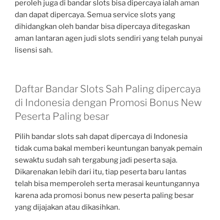
peroleh juga di bandar slots bisa dipercaya ialah aman
dan dapat dipercaya. Semua service slots yang
dihidangkan oleh bandar bisa dipercaya ditegaskan
aman lantaran agen judi slots sendiri yang telah punyai
lisensi sah.
Daftar Bandar Slots Sah Paling dipercaya
di Indonesia dengan Promosi Bonus New
Peserta Paling besar
Pilih bandar slots sah dapat dipercaya di Indonesia
tidak cuma bakal memberi keuntungan banyak pemain
sewaktu sudah sah tergabung jadi peserta saja.
Dikarenakan lebih dari itu, tiap peserta baru lantas
telah bisa memperoleh serta merasai keuntungannya
karena ada promosi bonus new peserta paling besar
yang dijajakan atau dikasihkan.