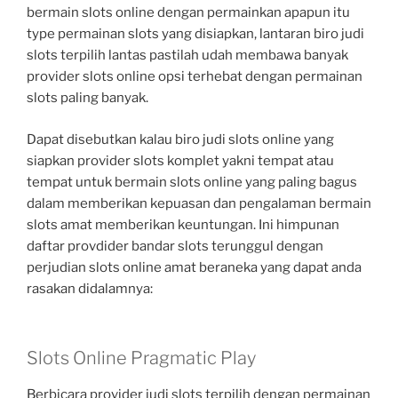
bermain slots online dengan permainkan apapun itu
type permainan slots yang disiapkan, lantaran biro judi
slots terpilih lantas pastilah udah membawa banyak
provider slots online opsi terhebat dengan permainan
slots paling banyak.
Dapat disebutkan kalau biro judi slots online yang
siapkan provider slots komplet yakni tempat atau
tempat untuk bermain slots online yang paling bagus
dalam memberikan kepuasan dan pengalaman bermain
slots amat memberikan keuntungan. Ini himpunan
daftar provdider bandar slots terunggul dengan
perjudian slots online amat beraneka yang dapat anda
rasakan didalamnya:
Slots Online Pragmatic Play
Berbicara provider judi slots terpilih dengan permainan