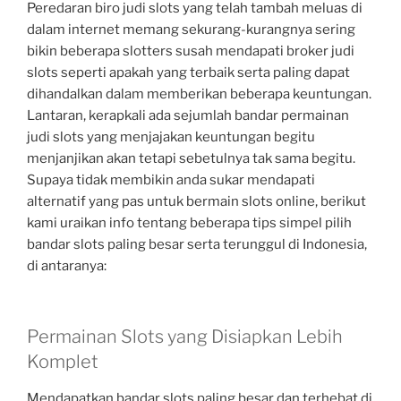
Peredaran biro judi slots yang telah tambah meluas di
dalam internet memang sekurang-kurangnya sering
bikin beberapa slotters susah mendapati broker judi
slots seperti apakah yang terbaik serta paling dapat
dihandalkan dalam memberikan beberapa keuntungan.
Lantaran, kerapkali ada sejumlah bandar permainan
judi slots yang menjajakan keuntungan begitu
menjanjikan akan tetapi sebetulnya tak sama begitu.
Supaya tidak membikin anda sukar mendapati
alternatif yang pas untuk bermain slots online, berikut
kami uraikan info tentang beberapa tips simpel pilih
bandar slots paling besar serta terunggul di Indonesia,
di antaranya:
Permainan Slots yang Disiapkan Lebih
Komplet
Mendapatkan bandar slots paling besar dan terhebat di