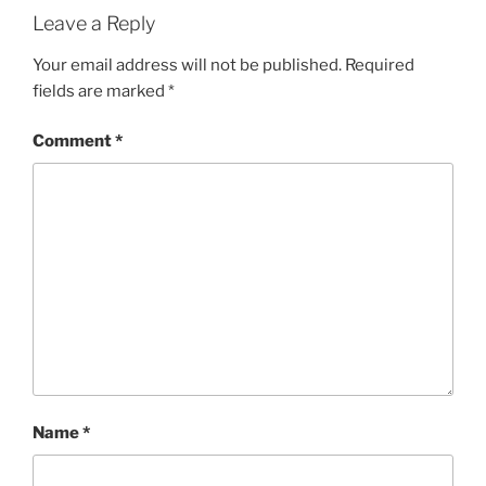
Leave a Reply
Your email address will not be published.
Required
fields are marked
*
Comment
*
Name
*