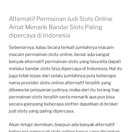
Alternatif Permainan Judi Slots Online
Amat Menarik Bandar Slots Paling
dipercaya di Indonesia
Sebenarnya, kalau bicara terkait jumlahnya macam-
macam permainan slots online, benar ada sangat
banyak alternatif permainan slots yang bisa kita dapati
melalui bandar slots bisa dipercaya di Indonesia. Hal itu
juga tidak lepas dari selalu jumlahnya pula beberapa
nama provider slots online alternatif terpilih yang
dibawa ke pelayanan judinya, maka dari itu terang tiap
permainan slots terpilih serta menarik apa pun bisa
secara gampang beberapa slotter dapatkan di broker
judi slots yang paling dipercaya.
Akan tetapi demikian, biarpun ada banyak alternatif
beberapa game judi slots online bagus yang disiapkan