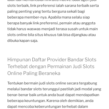
slots terbaik, link preferensi ialah sarana terbaik serta
paling penting yang tentu berguna sekali bagi
beberapa member-nya. Apabila mana selalu siap
berapa banyak link preferensi, pemain atau anggota
tidak harus waswas menjadi terasa susah untuk main
slots online bila situs khusus tak bisa dijangkau atau
dibuka kapan saja.
Himpunan Daftar Provider Bandar Slots
Terhebat dengan Permainan Judi Slots
Online Paling Beraneka
Tentukan bermain judi slots online secara tergabung
melalui bandar slots terunggul pastilah jadi modal yang
benar-benar baik untuk anda buat dapat mendapatkan
beberapa keuntungan. Karena oleh demikian, anda
dapat mencoba keberuntungan terhebat dalam