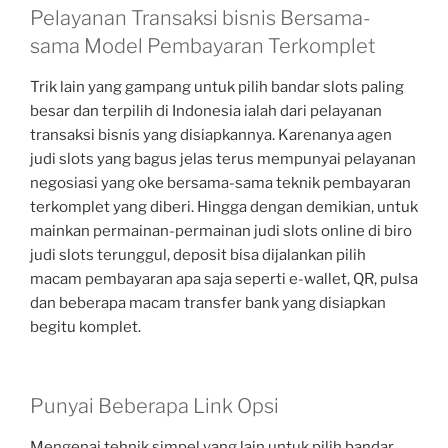
Pelayanan Transaksi bisnis Bersama-
sama Model Pembayaran Terkomplet
Trik lain yang gampang untuk pilih bandar slots paling
besar dan terpilih di Indonesia ialah dari pelayanan
transaksi bisnis yang disiapkannya. Karenanya agen
judi slots yang bagus jelas terus mempunyai pelayanan
negosiasi yang oke bersama-sama teknik pembayaran
terkomplet yang diberi. Hingga dengan demikian, untuk
mainkan permainan-permainan judi slots online di biro
judi slots terunggul, deposit bisa dijalankan pilih
macam pembayaran apa saja seperti e-wallet, QR, pulsa
dan beberapa macam transfer bank yang disiapkan
begitu komplet.
Punyai Beberapa Link Opsi
Mengenai tehnik simpel yang lain untuk pilih bandar