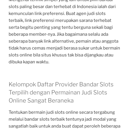
slots paling besar dan terhebat di Indonesia ialah dari
kemunculan link preferensi. Buat agen judi slots
terbaik, link preferensi merupakan sarana terhebat
serta begitu penting yang tentu berguna sekali bagi
beberapa member-nya. Jika bagaimana selalu ada
seberapa banyak link alternative, pemain atau anggota
tidak harus cemas menjadi berasa sukar untuk bermain
slots online bila situs khusus tak bisa dijangkau atau
dibuka kapan waktu.
Kelompok Daftar Provider Bandar Slots
Terpilih dengan Permainan Judi Slots
Online Sangat Beraneka
Tentukan bermain judi slots online secara tergabung
melalui bandar slots terbaik tentunya jadi modal yang
sangatlah baik untuk anda buat dapat peroleh beberapa