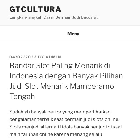
Skip
GTCULTURA
to
Langkah-langkah Dasar Bermain Judi Baccarat
content
Menu
POSTED
04/07/2023
BY
ADMIN
ON
Bandar Slot Paling Menarik di
Indonesia dengan Banyak Pilihan
Judi Slot Menarik Mamberamo
Tengah
Sudahlah banyak bettor yang memperlihatkan
pengalaman terbaik saat bermain judi slots online.
Slots menjadi alternatif idola banyak penjudi di saat
main taruhan online karena menang selalu