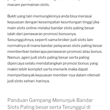
macam permainan slots.
Bukti yang lain memungkinnya anda bisa merasai
kepuasan dengan kesempatan keuntungan tinggi jika
main slots online melalui bandar slots paling besar
ialah dari penawaran promosi bonusnya.
Sesungguhnya, seperti sama broker judi slots lain
normalnya di mana bandar pelayanan slots paling besar
memberikan beberapa penawaran promosi atau bonus.
Namun, agen judi slots paling besar serta paling
dipercaya selalu mendatangkan promosi bonus yang
makin lebih komplet serta menarik maka dapat
memperbanyak kepuasan member-nya dalam nikmati
judi slots sehari-harinya.
Panduan Gampang Menunjuk Bandar
Slots Paling besar serta Terunggul di