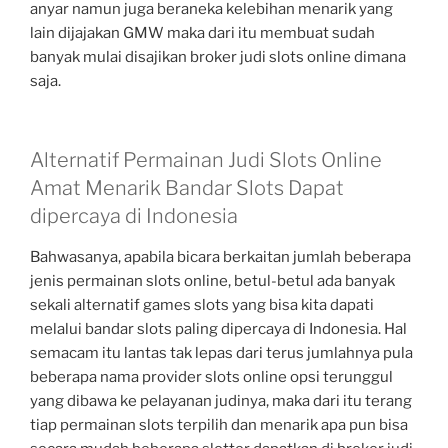
anyar namun juga beraneka kelebihan menarik yang
lain dijajakan GMW maka dari itu membuat sudah
banyak mulai disajikan broker judi slots online dimana
saja.
Alternatif Permainan Judi Slots Online
Amat Menarik Bandar Slots Dapat
dipercaya di Indonesia
Bahwasanya, apabila bicara berkaitan jumlah beberapa
jenis permainan slots online, betul-betul ada banyak
sekali alternatif games slots yang bisa kita dapati
melalui bandar slots paling dipercaya di Indonesia. Hal
semacam itu lantas tak lepas dari terus jumlahnya pula
beberapa nama provider slots online opsi terunggul
yang dibawa ke pelayanan judinya, maka dari itu terang
tiap permainan slots terpilih dan menarik apa pun bisa