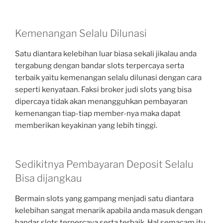
Kemenangan Selalu Dilunasi
Satu diantara kelebihan luar biasa sekali jikalau anda
tergabung dengan bandar slots terpercaya serta
terbaik yaitu kemenangan selalu dilunasi dengan cara
seperti kenyataan. Faksi broker judi slots yang bisa
dipercaya tidak akan menangguhkan pembayaran
kemenangan tiap-tiap member-nya maka dapat
memberikan keyakinan yang lebih tinggi.
Sedikitnya Pembayaran Deposit Selalu
Bisa dijangkau
Bermain slots yang gampang menjadi satu diantara
kelebihan sangat menarik apabila anda masuk dengan
bandar slots terpercaya serta terbaik. Hal semacam itu