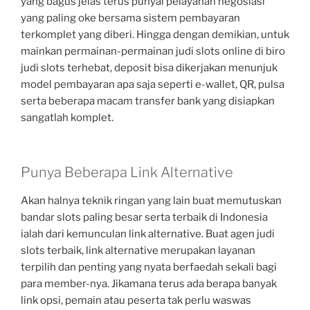
yang bagus jelas terus punyai pelayanan negosiasi
yang paling oke bersama sistem pembayaran
terkomplet yang diberi. Hingga dengan demikian, untuk
mainkan permainan-permainan judi slots online di biro
judi slots terhebat, deposit bisa dikerjakan menunjuk
model pembayaran apa saja seperti e-wallet, QR, pulsa
serta beberapa macam transfer bank yang disiapkan
sangatlah komplet.
Punya Beberapa Link Alternative
Akan halnya teknik ringan yang lain buat memutuskan
bandar slots paling besar serta terbaik di Indonesia
ialah dari kemunculan link alternative. Buat agen judi
slots terbaik, link alternative merupakan layanan
terpilih dan penting yang nyata berfaedah sekali bagi
para member-nya. Jikamana terus ada berapa banyak
link opsi, pemain atau peserta tak perlu waswas