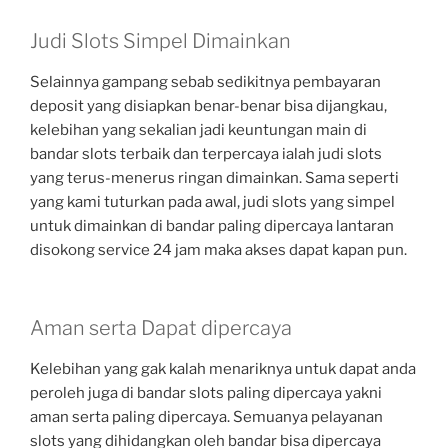
Judi Slots Simpel Dimainkan
Selainnya gampang sebab sedikitnya pembayaran
deposit yang disiapkan benar-benar bisa dijangkau,
kelebihan yang sekalian jadi keuntungan main di
bandar slots terbaik dan terpercaya ialah judi slots
yang terus-menerus ringan dimainkan. Sama seperti
yang kami tuturkan pada awal, judi slots yang simpel
untuk dimainkan di bandar paling dipercaya lantaran
disokong service 24 jam maka akses dapat kapan pun.
Aman serta Dapat dipercaya
Kelebihan yang gak kalah menariknya untuk dapat anda
peroleh juga di bandar slots paling dipercaya yakni
aman serta paling dipercaya. Semuanya pelayanan
slots yang dihidangkan oleh bandar bisa dipercaya