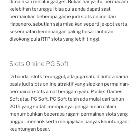
dimainkan melalui gadget. Bukan hanya itu, bermacam
kelebihan terunggul bisa pula anda dapati saat
permainkan beberapa game judi slots online dari
Habanero, sebutlah saja misalkan seperti jekpot serta
kesempatan kemenangan paling besar lantaran
disokong pula RTP slots yang lebih tinggi.
Slots Online PG Soft
Di bandar slots terunggul, ada juga satu diantara nama
basis judi slots online atraktif yang siapkan permainan-
permainan slots amat beragam yaitu Pocket Games
Soft atau PG Soft. PG Soft telah ada mulai dari tahun
2015 yang sudah mempunyai pengalaman dalam
menumbuhkan beberapa ragam permainan slots yang
unggul, menarik serta menjajakan banyak keuntungan-
keuntungan besar.