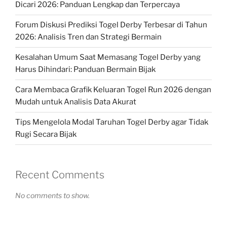
Dicari 2026: Panduan Lengkap dan Terpercaya
Forum Diskusi Prediksi Togel Derby Terbesar di Tahun
2026: Analisis Tren dan Strategi Bermain
Kesalahan Umum Saat Memasang Togel Derby yang
Harus Dihindari: Panduan Bermain Bijak
Cara Membaca Grafik Keluaran Togel Run 2026 dengan
Mudah untuk Analisis Data Akurat
Tips Mengelola Modal Taruhan Togel Derby agar Tidak
Rugi Secara Bijak
Recent Comments
No comments to show.