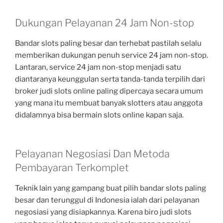
Dukungan Pelayanan 24 Jam Non-stop
Bandar slots paling besar dan terhebat pastilah selalu
memberikan dukungan penuh service 24 jam non-stop.
Lantaran, service 24 jam non-stop menjadi satu
diantaranya keunggulan serta tanda-tanda terpilih dari
broker judi slots online paling dipercaya secara umum
yang mana itu membuat banyak slotters atau anggota
didalamnya bisa bermain slots online kapan saja.
Pelayanan Negosiasi Dan Metoda
Pembayaran Terkomplet
Teknik lain yang gampang buat pilih bandar slots paling
besar dan terunggul di Indonesia ialah dari pelayanan
negosiasi yang disiapkannya. Karena biro judi slots