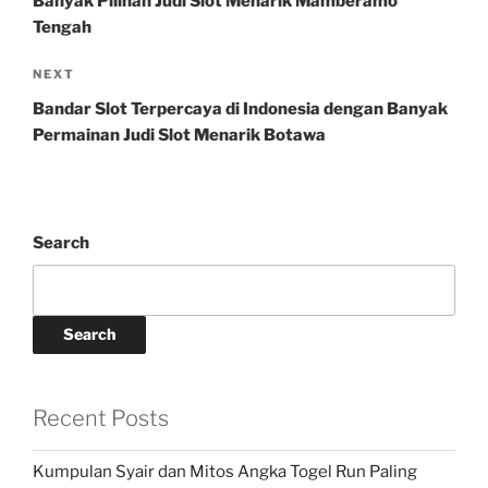
Banyak Pilihan Judi Slot Menarik Mamberamo
Tengah
Next
NEXT
Post
Bandar Slot Terpercaya di Indonesia dengan Banyak
Permainan Judi Slot Menarik Botawa
Search
Search
Recent Posts
Kumpulan Syair dan Mitos Angka Togel Run Paling