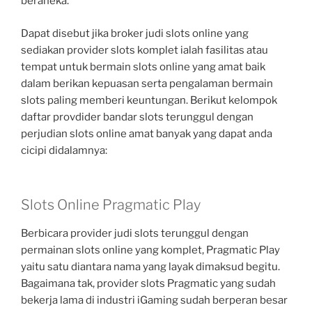
beraneka.
Dapat disebut jika broker judi slots online yang
sediakan provider slots komplet ialah fasilitas atau
tempat untuk bermain slots online yang amat baik
dalam berikan kepuasan serta pengalaman bermain
slots paling memberi keuntungan. Berikut kelompok
daftar provdider bandar slots terunggul dengan
perjudian slots online amat banyak yang dapat anda
cicipi didalamnya:
Slots Online Pragmatic Play
Berbicara provider judi slots terunggul dengan
permainan slots online yang komplet, Pragmatic Play
yaitu satu diantara nama yang layak dimaksud begitu.
Bagaimana tak, provider slots Pragmatic yang sudah
bekerja lama di industri iGaming sudah berperan besar