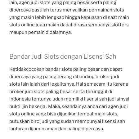
lain, agen judi slots yang paling besar serta paling
dipercaya pastilah terus menyajikan permainan slots
yang makin lebih lengkap hingga kepuasan di saat main
slots online juga makin dapat dirasa semuanya slotters
maupun pemain didalamnya.
Bandar Judi Slots dengan Lisensi Sah
Ketidakcocokan bandar slots paling besar dan dapat
dipercaya yang paling terang dibanding broker judi
slots lain ialah dari legalitsnya. Hal semacam itu karena
broker judi slots paling besar serta terunggul di
Indonesia tentunya udah memiliki lisensi sah jadi sinyal
bukti ijin bekerja . Maka, seandainya anda cari agen judi
slots online yang bisa dijadikan tempat main slots,
putuskan biro judi yang sudah mempunyai lisensi sah
lantaran dijamin aman dan paling dipercaya.