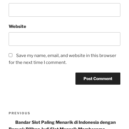
Website
Save my name, email, and website in this browser
for the next time I comment.
Post
Previous
PREVIOUS
navigation
Post
Bandar Slot Paling Menarik di Indonesia dengan