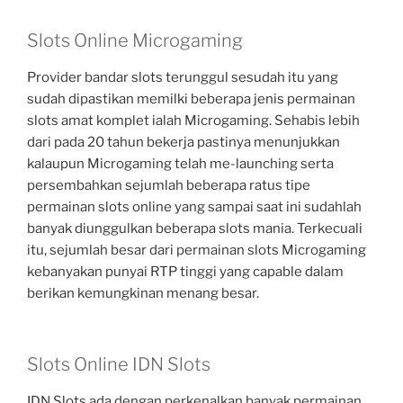
Slots Online Microgaming
Provider bandar slots terunggul sesudah itu yang
sudah dipastikan memilki beberapa jenis permainan
slots amat komplet ialah Microgaming. Sehabis lebih
dari pada 20 tahun bekerja pastinya menunjukkan
kalaupun Microgaming telah me-launching serta
persembahkan sejumlah beberapa ratus tipe
permainan slots online yang sampai saat ini sudahlah
banyak diunggulkan beberapa slots mania. Terkecuali
itu, sejumlah besar dari permainan slots Microgaming
kebanyakan punyai RTP tinggi yang capable dalam
berikan kemungkinan menang besar.
Slots Online IDN Slots
IDN Slots ada dengan perkenalkan banyak permainan