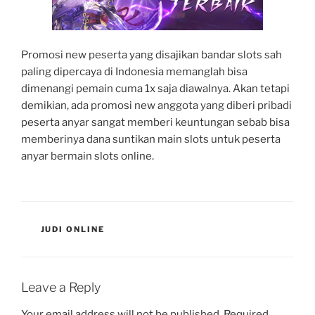
Promosi new peserta yang disajikan bandar slots sah
paling dipercaya di Indonesia memanglah bisa
dimenangi pemain cuma 1x saja diawalnya. Akan tetapi
demikian, ada promosi new anggota yang diberi pribadi
peserta anyar sangat memberi keuntungan sebab bisa
memberinya dana suntikan main slots untuk peserta
anyar bermain slots online.
CATEGORIES
JUDI ONLINE
Leave a Reply
Your email address will not be published.
Required