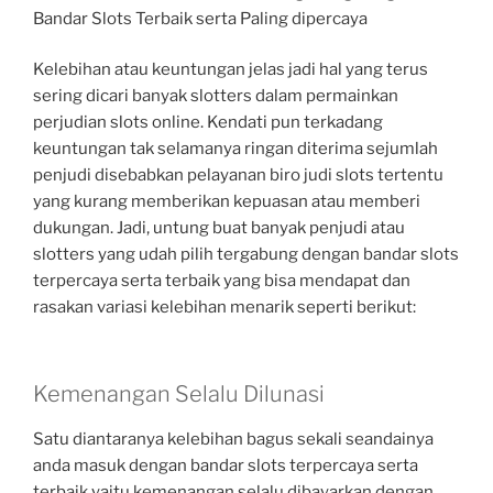
Bandar Slots Terbaik serta Paling dipercaya
Kelebihan atau keuntungan jelas jadi hal yang terus
sering dicari banyak slotters dalam permainkan
perjudian slots online. Kendati pun terkadang
keuntungan tak selamanya ringan diterima sejumlah
penjudi disebabkan pelayanan biro judi slots tertentu
yang kurang memberikan kepuasan atau memberi
dukungan. Jadi, untung buat banyak penjudi atau
slotters yang udah pilih tergabung dengan bandar slots
terpercaya serta terbaik yang bisa mendapat dan
rasakan variasi kelebihan menarik seperti berikut:
Kemenangan Selalu Dilunasi
Satu diantaranya kelebihan bagus sekali seandainya
anda masuk dengan bandar slots terpercaya serta
terbaik yaitu kemenangan selalu dibayarkan dengan