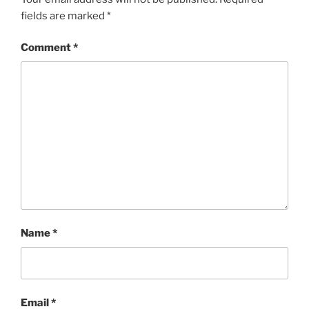
fields are marked
*
Comment
*
Name
*
Email
*