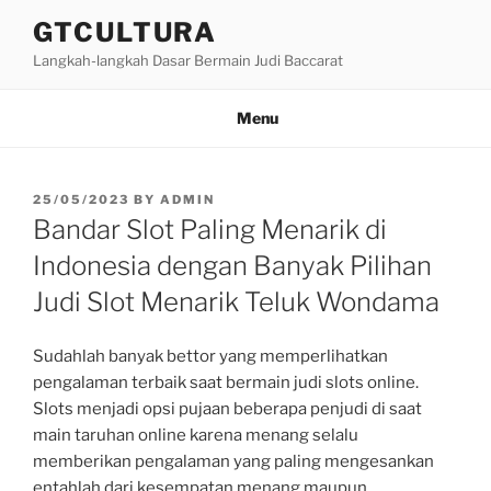
Skip
GTCULTURA
to
Langkah-langkah Dasar Bermain Judi Baccarat
content
Menu
POSTED
25/05/2023
BY
ADMIN
ON
Bandar Slot Paling Menarik di
Indonesia dengan Banyak Pilihan
Judi Slot Menarik Teluk Wondama
Sudahlah banyak bettor yang memperlihatkan
pengalaman terbaik saat bermain judi slots online.
Slots menjadi opsi pujaan beberapa penjudi di saat
main taruhan online karena menang selalu
memberikan pengalaman yang paling mengesankan
entahlah dari kesempatan menang maupun