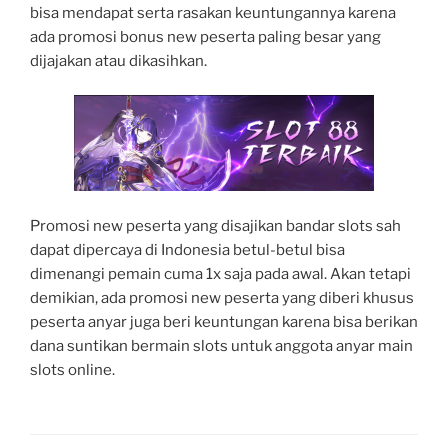
bisa mendapat serta rasakan keuntungannya karena
ada promosi bonus new peserta paling besar yang
dijajakan atau dikasihkan.
Promosi new peserta yang disajikan bandar slots sah
dapat dipercaya di Indonesia betul-betul bisa
dimenangi pemain cuma 1x saja pada awal. Akan tetapi
demikian, ada promosi new peserta yang diberi khusus
peserta anyar juga beri keuntungan karena bisa berikan
dana suntikan bermain slots untuk anggota anyar main
slots online.