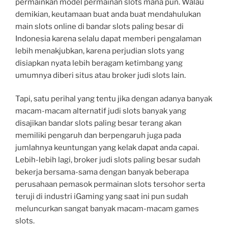
permainkan model permainan slots mana pun. Walau
demikian, keutamaan buat anda buat mendahulukan
main slots online di bandar slots paling besar di
Indonesia karena selalu dapat memberi pengalaman
lebih menakjubkan, karena perjudian slots yang
disiapkan nyata lebih beragam ketimbang yang
umumnya diberi situs atau broker judi slots lain.
Tapi, satu perihal yang tentu jika dengan adanya banyak
macam-macam alternatif judi slots banyak yang
disajikan bandar slots paling besar terang akan
memiliki pengaruh dan berpengaruh juga pada
jumlahnya keuntungan yang kelak dapat anda capai.
Lebih-lebih lagi, broker judi slots paling besar sudah
bekerja bersama-sama dengan banyak beberapa
perusahaan pemasok permainan slots tersohor serta
teruji di industri iGaming yang saat ini pun sudah
meluncurkan sangat banyak macam-macam games
slots.