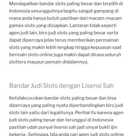
Mendapatkan bandar slots paling besar dan terpilih di
Indonesia sesungguhnya begitu sangat gampang di
mana anda hanya butuh pastikan dari macam-macam
games slots yang disiapkan. Lantaran tidak seperti
agen judi lain, biro judi slots yang paling besar serta
dapat dipercaya jelas terus memberikan permainan
slots yang makin lebih lengkap hingga kepuasan saat
bermain slots online juga makin dapat dirasa seluruh
slotters maupun pemain didalamnya.
Bandar Judi Slots dengan Lisensi Sah
Ketidakcocokan bandar slots paling besar dan bisa
dipercaya yang paling nyata diperbandingkan biro judi
slots lain yaitu dari legalitsnya. Perihal itu karena agen
judi slots paling besar dan terunggul di Indonesia
pastilah udah punyai lisensi sah jadi sinyal bukti ijin
bekerja . Sehingga, bila anda cari agen judi slots online