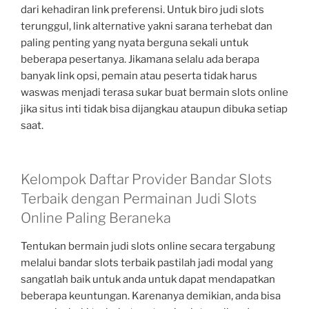
dari kehadiran link preferensi. Untuk biro judi slots
terunggul, link alternative yakni sarana terhebat dan
paling penting yang nyata berguna sekali untuk
beberapa pesertanya. Jikamana selalu ada berapa
banyak link opsi, pemain atau peserta tidak harus
waswas menjadi terasa sukar buat bermain slots online
jika situs inti tidak bisa dijangkau ataupun dibuka setiap
saat.
Kelompok Daftar Provider Bandar Slots
Terbaik dengan Permainan Judi Slots
Online Paling Beraneka
Tentukan bermain judi slots online secara tergabung
melalui bandar slots terbaik pastilah jadi modal yang
sangatlah baik untuk anda untuk dapat mendapatkan
beberapa keuntungan. Karenanya demikian, anda bisa