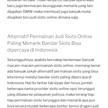
keluaran terbaik. Tidak hanya itu, banyak spesifikasi
baru juga bermacam keunggulan menarik yang lain
dijajakan GMW maka membuat juga banyak mulai
disajikan biro judi slots online dimana saja.
Alternatif Permainan Judi Slots Online
Paling Menarik Bandar Slots Bisa
dipercaya di Indonesia
Sesungguhnya, apabila bercakap berkenaan banyak
macam-macam permainan slots online, memang benar
ada banyak sekali alternatif permainan slots yang bisa
kita temui melalui bandar slots paling dipercaya di
Indonesia. Hal itu lantas tak lepas dari terus jumlah
beberapa nama provider slots online opsi terunggul
yang dibawa ke pelayanan judinya, maka terang tiap-
tiap permainan slots terunggul dan menarik apa pun
bisa secara mudah beberapa slotter temui di agen judi