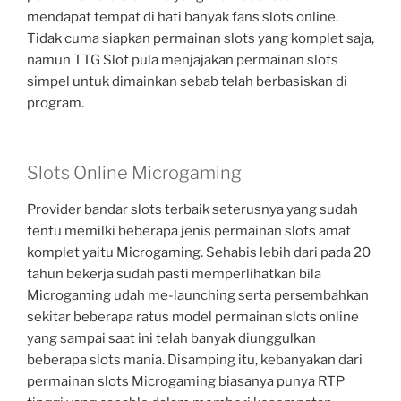
mendapat tempat di hati banyak fans slots online.
Tidak cuma siapkan permainan slots yang komplet saja,
namun TTG Slot pula menjajakan permainan slots
simpel untuk dimainkan sebab telah berbasiskan di
program.
Slots Online Microgaming
Provider bandar slots terbaik seterusnya yang sudah
tentu memilki beberapa jenis permainan slots amat
komplet yaitu Microgaming. Sehabis lebih dari pada 20
tahun bekerja sudah pasti memperlihatkan bila
Microgaming udah me-launching serta persembahkan
sekitar beberapa ratus model permainan slots online
yang sampai saat ini telah banyak diunggulkan
beberapa slots mania. Disamping itu, kebanyakan dari
permainan slots Microgaming biasanya punya RTP