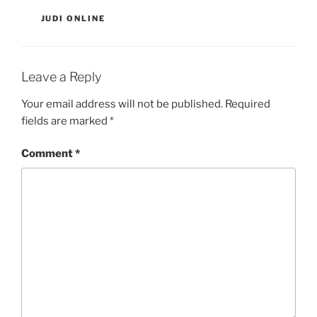
CATEGORIES
JUDI ONLINE
Leave a Reply
Your email address will not be published.
Required
fields are marked
*
Comment
*