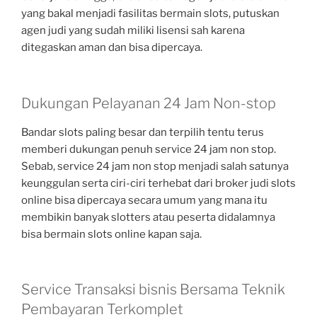
yang bakal menjadi fasilitas bermain slots, putuskan
agen judi yang sudah miliki lisensi sah karena
ditegaskan aman dan bisa dipercaya.
Dukungan Pelayanan 24 Jam Non-stop
Bandar slots paling besar dan terpilih tentu terus
memberi dukungan penuh service 24 jam non stop.
Sebab, service 24 jam non stop menjadi salah satunya
keunggulan serta ciri-ciri terhebat dari broker judi slots
online bisa dipercaya secara umum yang mana itu
membikin banyak slotters atau peserta didalamnya
bisa bermain slots online kapan saja.
Service Transaksi bisnis Bersama Teknik
Pembayaran Terkomplet