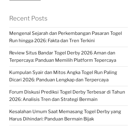
Recent Posts
Mengenal Sejarah dan Perkembangan Pasaran Togel
Run hingga 2026: Fakta dan Tren Terkini
Review Situs Bandar Togel Derby 2026 Aman dan
Terpercaya: Panduan Memilih Platform Tepercaya
Kumpulan Syair dan Mitos Angka Togel Run Paling
Dicari 2026: Panduan Lengkap dan Terpercaya
Forum Diskusi Prediksi Togel Derby Terbesar di Tahun
2026: Analisis Tren dan Strategi Bermain
Kesalahan Umum Saat Memasang Togel Derby yang
Harus Dihindari: Panduan Bermain Bijak