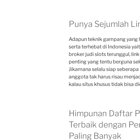
Punya Sejumlah Lin
Adapun teknik gampang yang lai
serta terhebat di Indonesia yait
broker judi slots terunggul, li
penting yang tentu berguna se
Jikamana selalu siap seberapa 
anggota tak harus risau menjad
kalau situs khusus tidak bisa d
Himpunan Daftar P
Terbaik dengan Per
Paling Banyak