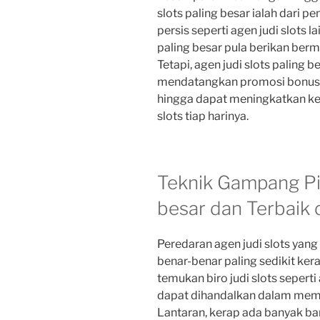
slots paling besar ialah dari 
persis seperti agen judi slots 
paling besar pula berikan be
Tetapi, agen judi slots paling b
mendatangkan promosi bonus 
hingga dapat meningkatkan ke
slots tiap harinya.
Teknik Gampang Pil
besar dan Terbaik 
Peredaran agen judi slots yang
benar-benar paling sedikit ker
temukan biro judi slots sepert
dapat dihandalkan dalam mem
Lantaran, kerap ada banyak ba