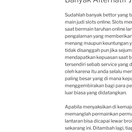
Sudahlah banyak bettor yang t
main judi slots online. Slots me
saat bermain taruhan online l
pengalaman yang memberikan 
menang maupun keuntungan ya
tidak disanggah pun jika sejum
mendapatkan kepuasan saat ber
tersendiri sebab service yang 
oleh karena itu anda selalu me
paling besar yang di mana kepu
menggembirakan bagi para penj
luar biasa yang didatangkan.
Apabila menyaksikan di kemajuan 
memanglah permainkan permai
lantaran bisa dicapai lewar br
sekarang ini. Ditambah lagi, ti