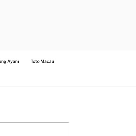
ung Ayam
Toto Macau