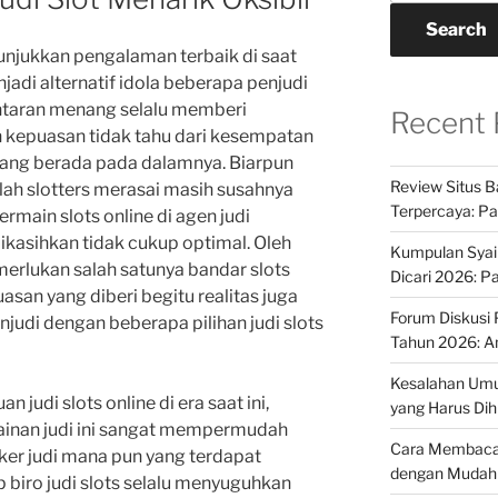
Search
unjukkan pengalaman terbaik di saat
njadi alternatif idola beberapa penjudi
antaran menang selalu memberi
Recent 
kepuasan tidak tahu dari kesempatan
ng berada pada dalamnya. Biarpun
Review Situs 
lah slotters merasai masih susahnya
Terpercaya: P
main slots online di agen judi
dikasihkan tidak cukup optimal. Oleh
Kumpulan Syair
merlukan salah satunya bandar slots
Dicari 2026: 
asan yang diberi begitu realitas juga
Forum Diskusi P
udi dengan beberapa pilihan judi slots
Tahun 2026: An
Kesalahan Um
judi slots online di era saat ini,
yang Harus Dih
nan judi ini sangat mempermudah
Cara Membaca 
oker judi mana pun yang terdapat
dengan Mudah u
ap biro judi slots selalu menyuguhkan