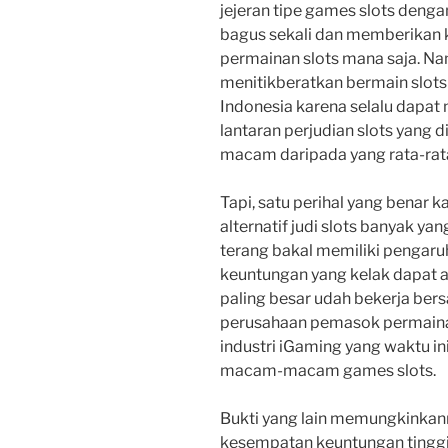
jejeran tipe games slots deng
bagus sekali dan memberikan
permainan slots mana saja. N
menitikberatkan bermain slots o
Indonesia karena selalu dapat
lantaran perjudian slots yang 
macam daripada yang rata-rata di
Tapi, satu perihal yang bena
alternatif judi slots banyak ya
terang bakal memiliki pengaruh
keuntungan yang kelak dapat and
paling besar udah bekerja be
perusahaan pemasok permainan
industri iGaming yang waktu i
macam-macam games slots.
Bukti yang lain memungkinkan
kesempatan keuntungan tinggi 