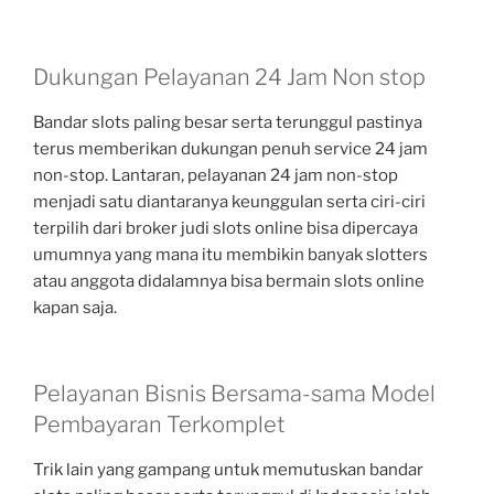
Dukungan Pelayanan 24 Jam Non stop
Bandar slots paling besar serta terunggul pastinya
terus memberikan dukungan penuh service 24 jam
non-stop. Lantaran, pelayanan 24 jam non-stop
menjadi satu diantaranya keunggulan serta ciri-ciri
terpilih dari broker judi slots online bisa dipercaya
umumnya yang mana itu membikin banyak slotters
atau anggota didalamnya bisa bermain slots online
kapan saja.
Pelayanan Bisnis Bersama-sama Model
Pembayaran Terkomplet
Trik lain yang gampang untuk memutuskan bandar