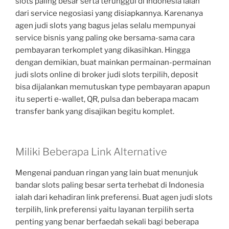
slots paling besar serta terunggul di Indonesia ialah
dari service negosiasi yang disiapkannya. Karenanya
agen judi slots yang bagus jelas selalu mempunyai
service bisnis yang paling oke bersama-sama cara
pembayaran terkomplet yang dikasihkan. Hingga
dengan demikian, buat mainkan permainan-permainan
judi slots online di broker judi slots terpilih, deposit
bisa dijalankan memutuskan type pembayaran apapun
itu seperti e-wallet, QR, pulsa dan beberapa macam
transfer bank yang disajikan begitu komplet.
Miliki Beberapa Link Alternative
Mengenai panduan ringan yang lain buat menunjuk
bandar slots paling besar serta terhebat di Indonesia
ialah dari kehadiran link preferensi. Buat agen judi slots
terpilih, link preferensi yaitu layanan terpilih serta
penting yang benar berfaedah sekali bagi beberapa