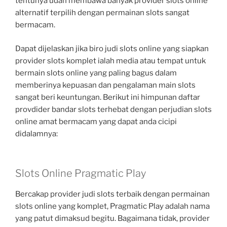
tentunya udah membawa banyak provider slots online
alternatif terpilih dengan permainan slots sangat
bermacam.
Dapat dijelaskan jika biro judi slots online yang siapkan
provider slots komplet ialah media atau tempat untuk
bermain slots online yang paling bagus dalam
memberinya kepuasan dan pengalaman main slots
sangat beri keuntungan. Berikut ini himpunan daftar
provdider bandar slots terhebat dengan perjudian slots
online amat bermacam yang dapat anda cicipi
didalamnya:
Slots Online Pragmatic Play
Bercakap provider judi slots terbaik dengan permainan
slots online yang komplet, Pragmatic Play adalah nama
yang patut dimaksud begitu. Bagaimana tidak, provider