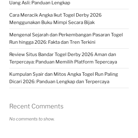
Uang Asli: Panduan Lengkap
Cara Meracik Angka Ikut Togel Derby 2026
Menggunakan Buku Mimpi Secara Bijak
Mengenal Sejarah dan Perkembangan Pasaran Togel
Run hingga 2026: Fakta dan Tren Terkini
Review Situs Bandar Togel Derby 2026 Aman dan
Terpercaya: Panduan Memilih Platform Tepercaya
Kumpulan Syair dan Mitos Angka Togel Run Paling
Dicari 2026: Panduan Lengkap dan Terpercaya
Recent Comments
No comments to show.