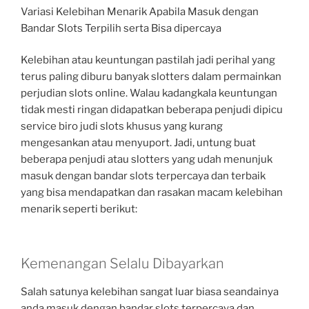
Variasi Kelebihan Menarik Apabila Masuk dengan
Bandar Slots Terpilih serta Bisa dipercaya
Kelebihan atau keuntungan pastilah jadi perihal yang
terus paling diburu banyak slotters dalam permainkan
perjudian slots online. Walau kadangkala keuntungan
tidak mesti ringan didapatkan beberapa penjudi dipicu
service biro judi slots khusus yang kurang
mengesankan atau menyuport. Jadi, untung buat
beberapa penjudi atau slotters yang udah menunjuk
masuk dengan bandar slots terpercaya dan terbaik
yang bisa mendapatkan dan rasakan macam kelebihan
menarik seperti berikut:
Kemenangan Selalu Dibayarkan
Salah satunya kelebihan sangat luar biasa seandainya
anda masuk dengan bandar slots terpercaya dan