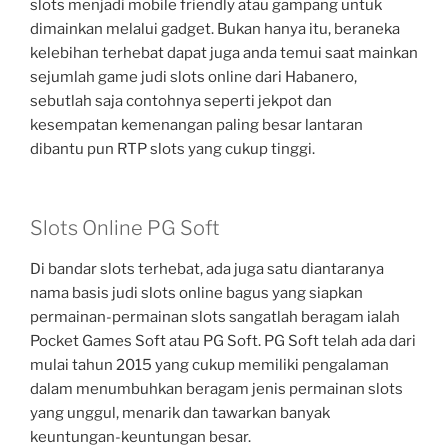
slots menjadi mobile friendly atau gampang untuk
dimainkan melalui gadget. Bukan hanya itu, beraneka
kelebihan terhebat dapat juga anda temui saat mainkan
sejumlah game judi slots online dari Habanero,
sebutlah saja contohnya seperti jekpot dan
kesempatan kemenangan paling besar lantaran
dibantu pun RTP slots yang cukup tinggi.
Slots Online PG Soft
Di bandar slots terhebat, ada juga satu diantaranya
nama basis judi slots online bagus yang siapkan
permainan-permainan slots sangatlah beragam ialah
Pocket Games Soft atau PG Soft. PG Soft telah ada dari
mulai tahun 2015 yang cukup memiliki pengalaman
dalam menumbuhkan beragam jenis permainan slots
yang unggul, menarik dan tawarkan banyak
keuntungan-keuntungan besar.