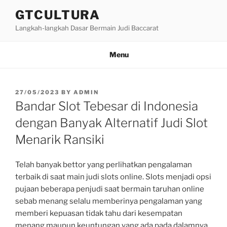
Skip
GTCULTURA
to
Langkah-langkah Dasar Bermain Judi Baccarat
content
Menu
POSTED
27/05/2023
BY
ADMIN
ON
Bandar Slot Tebesar di Indonesia
dengan Banyak Alternatif Judi Slot
Menarik Ransiki
Telah banyak bettor yang perlihatkan pengalaman
terbaik di saat main judi slots online. Slots menjadi opsi
pujaan beberapa penjudi saat bermain taruhan online
sebab menang selalu memberinya pengalaman yang
memberi kepuasan tidak tahu dari kesempatan
menang maupun keuntungan yang ada pada dalamnya.