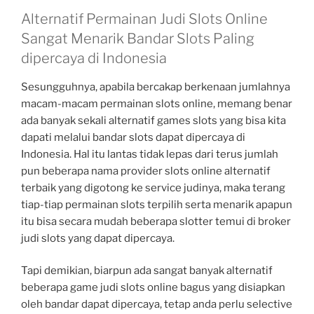
Alternatif Permainan Judi Slots Online
Sangat Menarik Bandar Slots Paling
dipercaya di Indonesia
Sesungguhnya, apabila bercakap berkenaan jumlahnya
macam-macam permainan slots online, memang benar
ada banyak sekali alternatif games slots yang bisa kita
dapati melalui bandar slots dapat dipercaya di
Indonesia. Hal itu lantas tidak lepas dari terus jumlah
pun beberapa nama provider slots online alternatif
terbaik yang digotong ke service judinya, maka terang
tiap-tiap permainan slots terpilih serta menarik apapun
itu bisa secara mudah beberapa slotter temui di broker
judi slots yang dapat dipercaya.
Tapi demikian, biarpun ada sangat banyak alternatif
beberapa game judi slots online bagus yang disiapkan
oleh bandar dapat dipercaya, tetap anda perlu selective