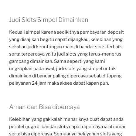
Judi Slots Simpel Dimainkan
Kecuali simpel karena sedikitnya pembayaran deposit
yang disajikan begitu dapat dijangkau, kelebihan yang
sekalian jadi keuntungan main di bandar slots terbaik
serta terpercaya yaitu judi slots yang terus-menerus
gampang dimainkan. Sama seperti yang kami
ungkapkan pada awal, judi slots yang simpel untuk
dimainkan di bandar paling dipercaya sebab ditopang
pelayanan 24 jam maka akses dapat kapan pun.
Aman dan Bisa dipercaya
Kelebihan yang gak kalah menariknya buat dapat anda
peroleh juga di bandar slots dapat dipercaya ialah aman
serta bisa dipercaya. Semuanya pelayanan slots yang