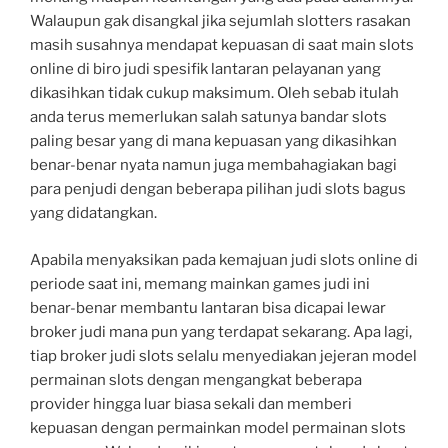
Walaupun gak disangkal jika sejumlah slotters rasakan
masih susahnya mendapat kepuasan di saat main slots
online di biro judi spesifik lantaran pelayanan yang
dikasihkan tidak cukup maksimum. Oleh sebab itulah
anda terus memerlukan salah satunya bandar slots
paling besar yang di mana kepuasan yang dikasihkan
benar-benar nyata namun juga membahagiakan bagi
para penjudi dengan beberapa pilihan judi slots bagus
yang didatangkan.
Apabila menyaksikan pada kemajuan judi slots online di
periode saat ini, memang mainkan games judi ini
benar-benar membantu lantaran bisa dicapai lewar
broker judi mana pun yang terdapat sekarang. Apa lagi,
tiap broker judi slots selalu menyediakan jejeran model
permainan slots dengan mengangkat beberapa
provider hingga luar biasa sekali dan memberi
kepuasan dengan permainkan model permainan slots