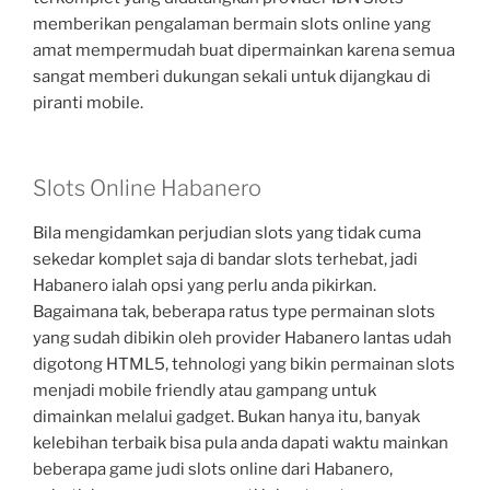
memberikan pengalaman bermain slots online yang
amat mempermudah buat dipermainkan karena semua
sangat memberi dukungan sekali untuk dijangkau di
piranti mobile.
Slots Online Habanero
Bila mengidamkan perjudian slots yang tidak cuma
sekedar komplet saja di bandar slots terhebat, jadi
Habanero ialah opsi yang perlu anda pikirkan.
Bagaimana tak, beberapa ratus type permainan slots
yang sudah dibikin oleh provider Habanero lantas udah
digotong HTML5, tehnologi yang bikin permainan slots
menjadi mobile friendly atau gampang untuk
dimainkan melalui gadget. Bukan hanya itu, banyak
kelebihan terbaik bisa pula anda dapati waktu mainkan
beberapa game judi slots online dari Habanero,