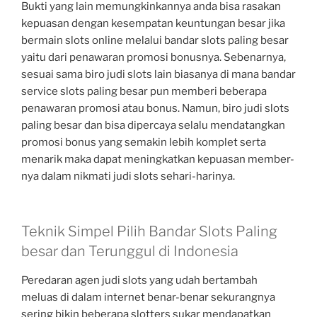
Bukti yang lain memungkinkannya anda bisa rasakan
kepuasan dengan kesempatan keuntungan besar jika
bermain slots online melalui bandar slots paling besar
yaitu dari penawaran promosi bonusnya. Sebenarnya,
sesuai sama biro judi slots lain biasanya di mana bandar
service slots paling besar pun memberi beberapa
penawaran promosi atau bonus. Namun, biro judi slots
paling besar dan bisa dipercaya selalu mendatangkan
promosi bonus yang semakin lebih komplet serta
menarik maka dapat meningkatkan kepuasan member-
nya dalam nikmati judi slots sehari-harinya.
Teknik Simpel Pilih Bandar Slots Paling
besar dan Terunggul di Indonesia
Peredaran agen judi slots yang udah bertambah
meluas di dalam internet benar-benar sekurangnya
sering bikin beberapa slotters sukar mendapatkan