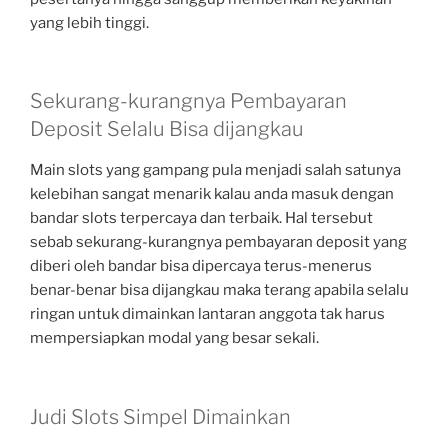
yang lebih tinggi.
Sekurang-kurangnya Pembayaran
Deposit Selalu Bisa dijangkau
Main slots yang gampang pula menjadi salah satunya
kelebihan sangat menarik kalau anda masuk dengan
bandar slots terpercaya dan terbaik. Hal tersebut
sebab sekurang-kurangnya pembayaran deposit yang
diberi oleh bandar bisa dipercaya terus-menerus
benar-benar bisa dijangkau maka terang apabila selalu
ringan untuk dimainkan lantaran anggota tak harus
mempersiapkan modal yang besar sekali.
Judi Slots Simpel Dimainkan