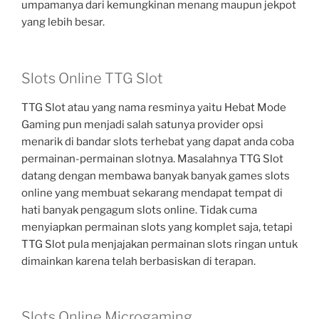
umpamanya dari kemungkinan menang maupun jekpot
yang lebih besar.
Slots Online TTG Slot
TTG Slot atau yang nama resminya yaitu Hebat Mode
Gaming pun menjadi salah satunya provider opsi
menarik di bandar slots terhebat yang dapat anda coba
permainan-permainan slotnya. Masalahnya TTG Slot
datang dengan membawa banyak banyak games slots
online yang membuat sekarang mendapat tempat di
hati banyak pengagum slots online. Tidak cuma
menyiapkan permainan slots yang komplet saja, tetapi
TTG Slot pula menjajakan permainan slots ringan untuk
dimainkan karena telah berbasiskan di terapan.
Slots Online Microgaming