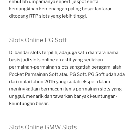
sebutlah umpamanya seperti jekpot serta
kemungkinan kemenangan paling besar lantaran
ditopang RTP slots yang lebih tinggi.
Slots Online PG Soft
Di bandar slots terpilih, ada juga satu diantara nama
basis judi slots online atraktif yang sediakan
permainan-permainan slots sangatlah beragam ialah
Pocket Permainan Soft atau PG Soft. PG Soft udah ada
dari mulai tahun 2015 yang sudah eksper dalam
meningkatkan bermacam jenis permainan slots yang
unggul, menarik dan tawarkan banyak keuntungan-
keuntungan besar.
Slots Online GMW Slots