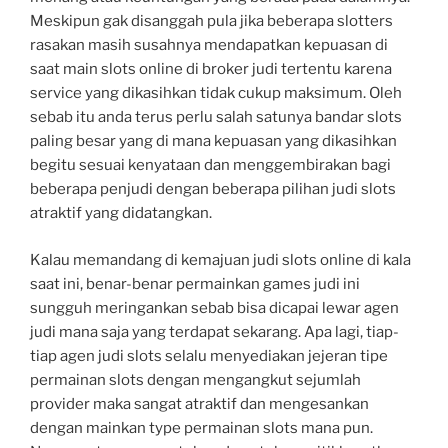
Meskipun gak disanggah pula jika beberapa slotters
rasakan masih susahnya mendapatkan kepuasan di
saat main slots online di broker judi tertentu karena
service yang dikasihkan tidak cukup maksimum. Oleh
sebab itu anda terus perlu salah satunya bandar slots
paling besar yang di mana kepuasan yang dikasihkan
begitu sesuai kenyataan dan menggembirakan bagi
beberapa penjudi dengan beberapa pilihan judi slots
atraktif yang didatangkan.
Kalau memandang di kemajuan judi slots online di kala
saat ini, benar-benar permainkan games judi ini
sungguh meringankan sebab bisa dicapai lewar agen
judi mana saja yang terdapat sekarang. Apa lagi, tiap-
tiap agen judi slots selalu menyediakan jejeran tipe
permainan slots dengan mengangkut sejumlah
provider maka sangat atraktif dan mengesankan
dengan mainkan type permainan slots mana pun.