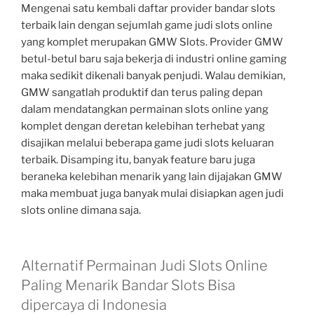
Mengenai satu kembali daftar provider bandar slots
terbaik lain dengan sejumlah game judi slots online
yang komplet merupakan GMW Slots. Provider GMW
betul-betul baru saja bekerja di industri online gaming
maka sedikit dikenali banyak penjudi. Walau demikian,
GMW sangatlah produktif dan terus paling depan
dalam mendatangkan permainan slots online yang
komplet dengan deretan kelebihan terhebat yang
disajikan melalui beberapa game judi slots keluaran
terbaik. Disamping itu, banyak feature baru juga
beraneka kelebihan menarik yang lain dijajakan GMW
maka membuat juga banyak mulai disiapkan agen judi
slots online dimana saja.
Alternatif Permainan Judi Slots Online
Paling Menarik Bandar Slots Bisa
dipercaya di Indonesia