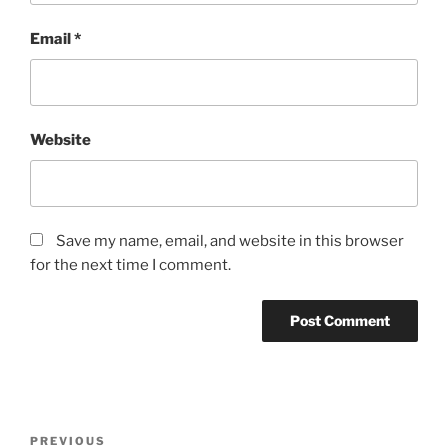
Email
*
Website
Save my name, email, and website in this browser
for the next time I comment.
Post
Previous
PREVIOUS