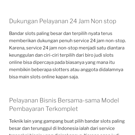
Dukungan Pelayanan 24 Jam Non stop
Bandar slots paling besar dan terpilih nyata terus
memberikan dukungan penuh service 24 jam non-stop.
Karena, service 24 jam non-stop menjadi satu diantara
keunggulan dan ciri-ciri terpilih dari biro judi slots
online bisa dipercaya pada biasanya yang mana itu
membikin beberapa slotters atau anggota didalamnya
bisa main slots online kapan saja.
Pelayanan Bisnis Bersama-sama Model
Pembayaran Terkomplet
Teknik lain yang gampang buat pilih bandar slots paling
besar dan terunggul di Indonesia ialah dari service