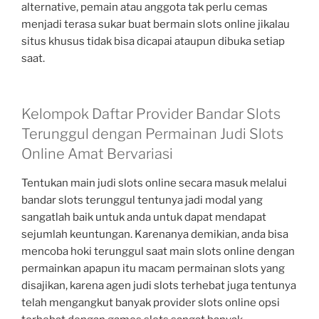
alternative, pemain atau anggota tak perlu cemas
menjadi terasa sukar buat bermain slots online jikalau
situs khusus tidak bisa dicapai ataupun dibuka setiap
saat.
Kelompok Daftar Provider Bandar Slots
Terunggul dengan Permainan Judi Slots
Online Amat Bervariasi
Tentukan main judi slots online secara masuk melalui
bandar slots terunggul tentunya jadi modal yang
sangatlah baik untuk anda untuk dapat mendapat
sejumlah keuntungan. Karenanya demikian, anda bisa
mencoba hoki terunggul saat main slots online dengan
permainkan apapun itu macam permainan slots yang
disajikan, karena agen judi slots terhebat juga tentunya
telah mengangkut banyak provider slots online opsi