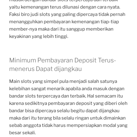
yaitu kemenangan terus dilunasi dengan cara nyata.
Faksi biro judi slots yang paling dipercaya tidak pernah
menangguhkan pembayaran kemenangan tiap-tiap
member-nya maka dari itu sanggup memberikan
keyakinan yang lebih tinggi.
Minimum Pembayaran Deposit Terus-
menerus Dapat dijangkau
Main slots yang simpel pula menjadi salah satunya
kelebihan sangat menarik apabila anda masuk dengan
bandar slots terpercaya dan terbaik. Hal semacam itu
karena sedikitnya pembayaran deposit yang diberi oleh
bandar bisa dipercaya selalu begitu dapat dijangkau
maka dari itu terang bila selalu ringan untuk dimainkan
sebab anggota tidak harus mempersiapkan modal yang
besar sekali.