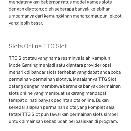
mendatangkan beberapa ratus model games slots
dengan digotong oleh seberapa banyak kelebihan,
umpamanya dari kemungkinan menang maupun jekpot
yang lebih besar.
Slots Online TTG Slot
TTG Slot atau yang nama resminya ialah Kampiun
Mode Gaming menjadi satu diantara provider opsi
menarik di bandar slots terhebat yang dapat anda coba
permainan-permainan slotnya. Masalahnya TTG Slot
datang dengan membawa beraneka banyak permainan
slots online yang membuat sekarang mendapati
tempat di hati banyak pecinta slots online. Bukan
sekedar siapkan permainan slots yang komplet saja,
tetapi TTG Slot pun tawarkan permainan slots simpel
untuk dimainkan sebab udah berbasiskan di program.