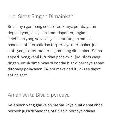
Judi Slots Ringan Dimainkan
Selainnya gampang sebab sedikitnya pembayaran
deposit yang disajikan amat dapat terjangkau,
kelebihan yang sekalian jadi keuntungan main di
bandar slots terbaik dan terpercaya merupakan judi
slots yang terus-menerus gampang dimainkan. Sama
seperti yang kami tuturkan pada awal, judi slots yang
ringan untuk dimainkan di bandar bisa dipercaya sebab
ditopang pelayanan 24 jam maka dari itu akses dapat
setiap saat.
Aman serta Bisa dipercaya
Kelebihan yang gak kalah menariknya buat dapat anda
peroleh juga di bandar slots bisa dipercaya adalah