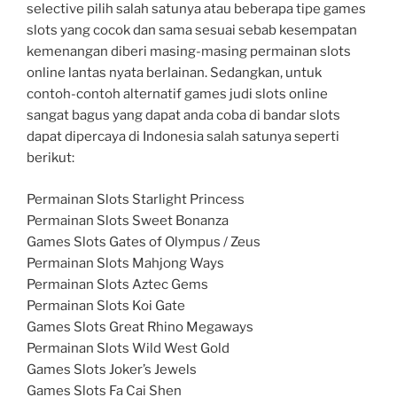
selective pilih salah satunya atau beberapa tipe games
slots yang cocok dan sama sesuai sebab kesempatan
kemenangan diberi masing-masing permainan slots
online lantas nyata berlainan. Sedangkan, untuk
contoh-contoh alternatif games judi slots online
sangat bagus yang dapat anda coba di bandar slots
dapat dipercaya di Indonesia salah satunya seperti
berikut:
Permainan Slots Starlight Princess
Permainan Slots Sweet Bonanza
Games Slots Gates of Olympus / Zeus
Permainan Slots Mahjong Ways
Permainan Slots Aztec Gems
Permainan Slots Koi Gate
Games Slots Great Rhino Megaways
Permainan Slots Wild West Gold
Games Slots Joker’s Jewels
Games Slots Fa Cai Shen