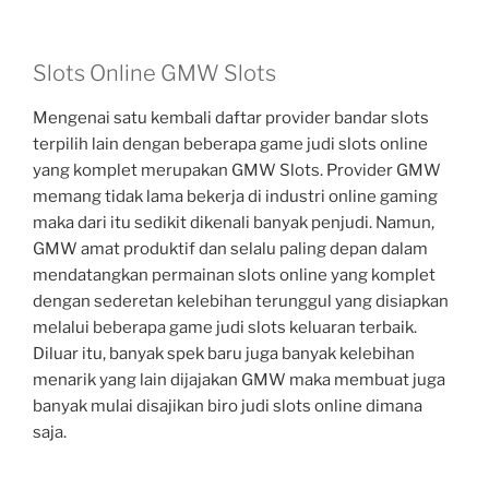
Slots Online GMW Slots
Mengenai satu kembali daftar provider bandar slots
terpilih lain dengan beberapa game judi slots online
yang komplet merupakan GMW Slots. Provider GMW
memang tidak lama bekerja di industri online gaming
maka dari itu sedikit dikenali banyak penjudi. Namun,
GMW amat produktif dan selalu paling depan dalam
mendatangkan permainan slots online yang komplet
dengan sederetan kelebihan terunggul yang disiapkan
melalui beberapa game judi slots keluaran terbaik.
Diluar itu, banyak spek baru juga banyak kelebihan
menarik yang lain dijajakan GMW maka membuat juga
banyak mulai disajikan biro judi slots online dimana
saja.