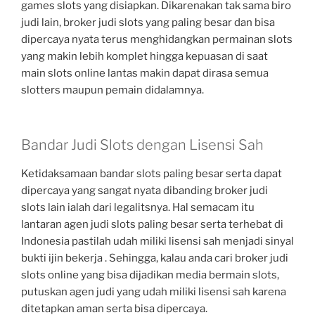
games slots yang disiapkan. Dikarenakan tak sama biro
judi lain, broker judi slots yang paling besar dan bisa
dipercaya nyata terus menghidangkan permainan slots
yang makin lebih komplet hingga kepuasan di saat
main slots online lantas makin dapat dirasa semua
slotters maupun pemain didalamnya.
Bandar Judi Slots dengan Lisensi Sah
Ketidaksamaan bandar slots paling besar serta dapat
dipercaya yang sangat nyata dibanding broker judi
slots lain ialah dari legalitsnya. Hal semacam itu
lantaran agen judi slots paling besar serta terhebat di
Indonesia pastilah udah miliki lisensi sah menjadi sinyal
bukti ijin bekerja . Sehingga, kalau anda cari broker judi
slots online yang bisa dijadikan media bermain slots,
putuskan agen judi yang udah miliki lisensi sah karena
ditetapkan aman serta bisa dipercaya.