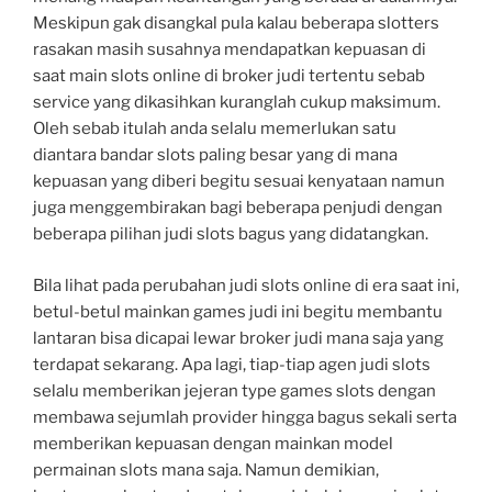
Meskipun gak disangkal pula kalau beberapa slotters
rasakan masih susahnya mendapatkan kepuasan di
saat main slots online di broker judi tertentu sebab
service yang dikasihkan kuranglah cukup maksimum.
Oleh sebab itulah anda selalu memerlukan satu
diantara bandar slots paling besar yang di mana
kepuasan yang diberi begitu sesuai kenyataan namun
juga menggembirakan bagi beberapa penjudi dengan
beberapa pilihan judi slots bagus yang didatangkan.
Bila lihat pada perubahan judi slots online di era saat ini,
betul-betul mainkan games judi ini begitu membantu
lantaran bisa dicapai lewar broker judi mana saja yang
terdapat sekarang. Apa lagi, tiap-tiap agen judi slots
selalu memberikan jejeran type games slots dengan
membawa sejumlah provider hingga bagus sekali serta
memberikan kepuasan dengan mainkan model
permainan slots mana saja. Namun demikian,