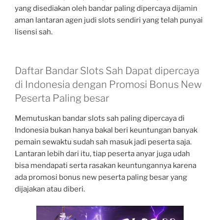
yang disediakan oleh bandar paling dipercaya dijamin
aman lantaran agen judi slots sendiri yang telah punyai
lisensi sah.
Daftar Bandar Slots Sah Dapat dipercaya
di Indonesia dengan Promosi Bonus New
Peserta Paling besar
Memutuskan bandar slots sah paling dipercaya di
Indonesia bukan hanya bakal beri keuntungan banyak
pemain sewaktu sudah sah masuk jadi peserta saja.
Lantaran lebih dari itu, tiap peserta anyar juga udah
bisa mendapati serta rasakan keuntungannya karena
ada promosi bonus new peserta paling besar yang
dijajakan atau diberi.