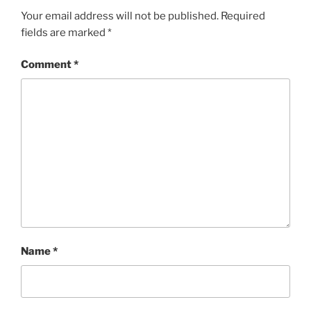
Your email address will not be published.
Required
fields are marked
*
Comment
*
Name
*