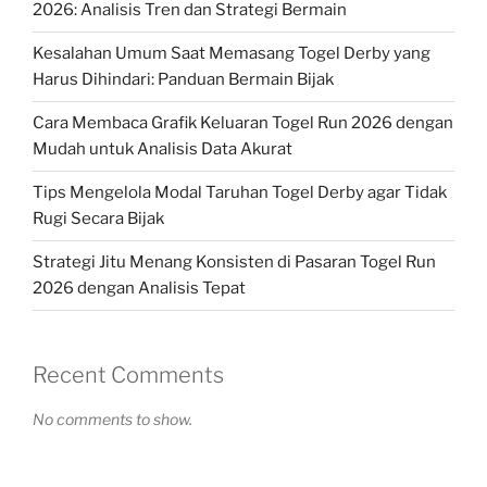
2026: Analisis Tren dan Strategi Bermain
Kesalahan Umum Saat Memasang Togel Derby yang
Harus Dihindari: Panduan Bermain Bijak
Cara Membaca Grafik Keluaran Togel Run 2026 dengan
Mudah untuk Analisis Data Akurat
Tips Mengelola Modal Taruhan Togel Derby agar Tidak
Rugi Secara Bijak
Strategi Jitu Menang Konsisten di Pasaran Togel Run
2026 dengan Analisis Tepat
Recent Comments
No comments to show.