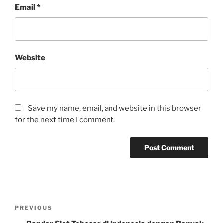
Email
*
Website
Save my name, email, and website in this browser
for the next time I comment.
Post
Previous
PREVIOUS
navigation
Post