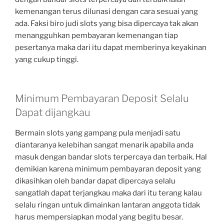
kemenangan terus dilunasi dengan cara sesuai yang
ada. Faksi biro judi slots yang bisa dipercaya tak akan
menangguhkan pembayaran kemenangan tiap
pesertanya maka dari itu dapat memberinya keyakinan
yang cukup tinggi.
Minimum Pembayaran Deposit Selalu
Dapat dijangkau
Bermain slots yang gampang pula menjadi satu
diantaranya kelebihan sangat menarik apabila anda
masuk dengan bandar slots terpercaya dan terbaik. Hal
demikian karena minimum pembayaran deposit yang
dikasihkan oleh bandar dapat dipercaya selalu
sangatlah dapat terjangkau maka dari itu terang kalau
selalu ringan untuk dimainkan lantaran anggota tidak
harus mempersiapkan modal yang begitu besar.