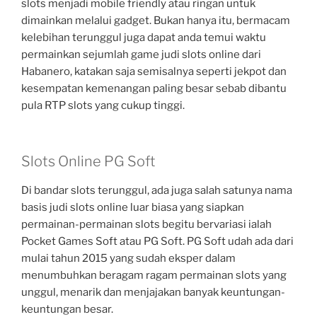
slots menjadi mobile friendly atau ringan untuk
dimainkan melalui gadget. Bukan hanya itu, bermacam
kelebihan terunggul juga dapat anda temui waktu
permainkan sejumlah game judi slots online dari
Habanero, katakan saja semisalnya seperti jekpot dan
kesempatan kemenangan paling besar sebab dibantu
pula RTP slots yang cukup tinggi.
Slots Online PG Soft
Di bandar slots terunggul, ada juga salah satunya nama
basis judi slots online luar biasa yang siapkan
permainan-permainan slots begitu bervariasi ialah
Pocket Games Soft atau PG Soft. PG Soft udah ada dari
mulai tahun 2015 yang sudah eksper dalam
menumbuhkan beragam ragam permainan slots yang
unggul, menarik dan menjajakan banyak keuntungan-
keuntungan besar.