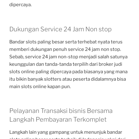
dipercaya.
Dukungan Service 24 Jam Non stop
Bandar slots paling besar serta terhebat nyata terus
memberi dukungan penuh service 24 jam non stop.
Sebab, service 24 jam non-stop menjadi salah satunya
keunggulan dan tanda-tanda terpilih dari broker judi
slots online paling dipercaya pada biasanya yang mana
itu bikin banyak slotters atau peserta didalamnya bisa
main slots online kapan pun.
Pelayanan Transaksi bisnis Bersama
Langkah Pembayaran Terkomplet
Langkah lain yang gampang untuk menunjuk bandar