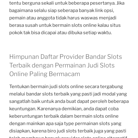
tentu berguna sekali untuk beberapa pesertanya. Jika
bagaimana selalu siap seberapa banyak link opsi,
pemain atau anggota tidak harus waswas menjadi
berasa susah untuk bermain slots online kalau situs
pokok tak bisa dicapai atau dibuka setiap waktu.
Himpunan Daftar Provider Bandar Slots
Terbaik dengan Permainan Judi Slots
Online Paling Bermacam
Tentukan bermain judi slots online secara tergabung
melalui bandar slots terbaik yang pasti jadi modal yang
sangatlah baik untuk anda buat dapat peroleh beberapa
keuntungan. Karenanya demikian, anda dapat coba
keberuntungan terbaik dalam bermain slots online
dengan mainkan apa saja type permainan slots yang
disiapkan, karena biro judi slots terbaik juga yang pasti