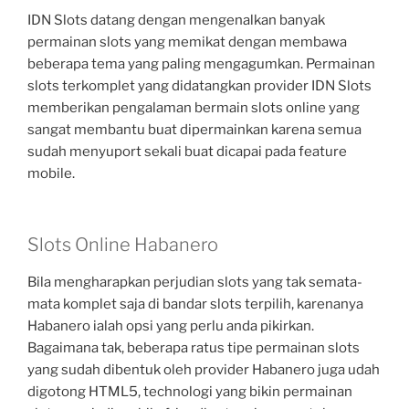
IDN Slots datang dengan mengenalkan banyak
permainan slots yang memikat dengan membawa
beberapa tema yang paling mengagumkan. Permainan
slots terkomplet yang didatangkan provider IDN Slots
memberikan pengalaman bermain slots online yang
sangat membantu buat dipermainkan karena semua
sudah menyuport sekali buat dicapai pada feature
mobile.
Slots Online Habanero
Bila mengharapkan perjudian slots yang tak semata-
mata komplet saja di bandar slots terpilih, karenanya
Habanero ialah opsi yang perlu anda pikirkan.
Bagaimana tak, beberapa ratus tipe permainan slots
yang sudah dibentuk oleh provider Habanero juga udah
digotong HTML5, technologi yang bikin permainan