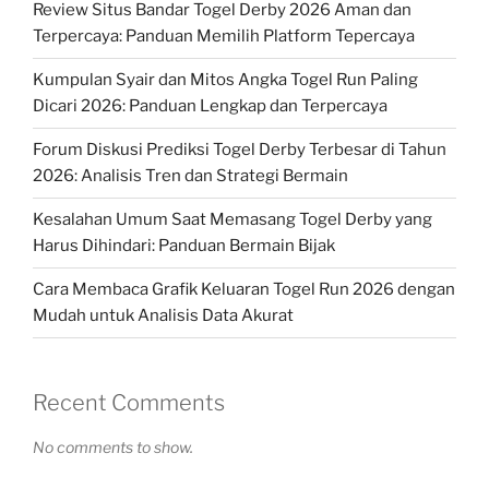
Review Situs Bandar Togel Derby 2026 Aman dan
Terpercaya: Panduan Memilih Platform Tepercaya
Kumpulan Syair dan Mitos Angka Togel Run Paling
Dicari 2026: Panduan Lengkap dan Terpercaya
Forum Diskusi Prediksi Togel Derby Terbesar di Tahun
2026: Analisis Tren dan Strategi Bermain
Kesalahan Umum Saat Memasang Togel Derby yang
Harus Dihindari: Panduan Bermain Bijak
Cara Membaca Grafik Keluaran Togel Run 2026 dengan
Mudah untuk Analisis Data Akurat
Recent Comments
No comments to show.