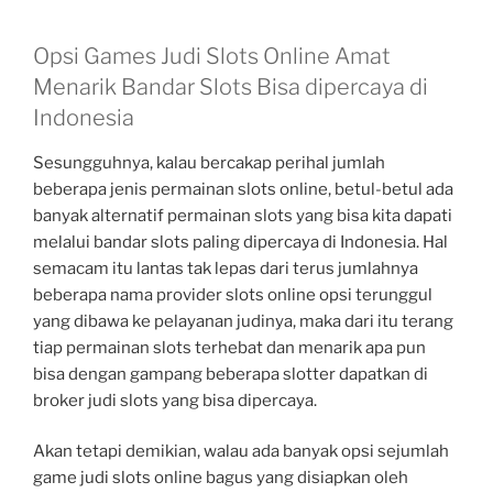
Opsi Games Judi Slots Online Amat
Menarik Bandar Slots Bisa dipercaya di
Indonesia
Sesungguhnya, kalau bercakap perihal jumlah
beberapa jenis permainan slots online, betul-betul ada
banyak alternatif permainan slots yang bisa kita dapati
melalui bandar slots paling dipercaya di Indonesia. Hal
semacam itu lantas tak lepas dari terus jumlahnya
beberapa nama provider slots online opsi terunggul
yang dibawa ke pelayanan judinya, maka dari itu terang
tiap permainan slots terhebat dan menarik apa pun
bisa dengan gampang beberapa slotter dapatkan di
broker judi slots yang bisa dipercaya.
Akan tetapi demikian, walau ada banyak opsi sejumlah
game judi slots online bagus yang disiapkan oleh