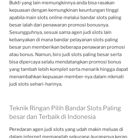
Bukti yang lain memungkinnya anda bisa rasakan
kepuasan dengan kemungkinan keuntungan tinggi
apabila main slots online melalui bandar slots paling
besar ialah dari penawaran promosi bonusnya.
Sesungguhnya, sesuai sama agen judi slots lain
kebanyakan di mana bandar pelayanan slots paling
besar pun memberikan beberapa penawaran promosi
atau bonus. Namun, biro judi slots paling besar serta
bisa dipercaya selalu mendatangkan promosi bonus
yang tambah lebih komplet serta menarik hingga dapat
menambahkan kepuasan member-nya dalam nikmati
judi slots sehari-harinya.
Teknik Ringan Pilih Bandar Slots Paling
besar dan Terbaik di Indonesia
Peredaran agen judi slots yang udah makin meluas di
dalam internet memanglah sekurang-kurangnya kerap