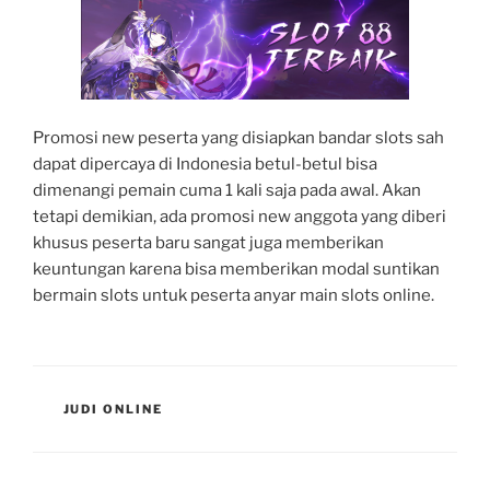
Promosi new peserta yang disiapkan bandar slots sah
dapat dipercaya di Indonesia betul-betul bisa
dimenangi pemain cuma 1 kali saja pada awal. Akan
tetapi demikian, ada promosi new anggota yang diberi
khusus peserta baru sangat juga memberikan
keuntungan karena bisa memberikan modal suntikan
bermain slots untuk peserta anyar main slots online.
CATEGORIES
JUDI ONLINE