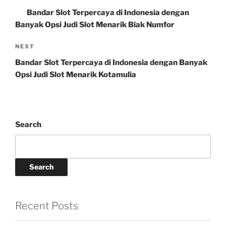
navigation
Post
Bandar Slot Terpercaya di Indonesia dengan
Banyak Opsi Judi Slot Menarik Biak Numfor
Next
NEXT
Post
Bandar Slot Terpercaya di Indonesia dengan Banyak
Opsi Judi Slot Menarik Kotamulia
Search
Search
Recent Posts