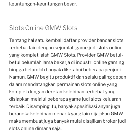
keuntungan-keuntungan besar.
Slots Online GMW Slots
Tentang hal satu kembali daftar provider bandar slots
terhebat lain dengan sejumlah game judi slots online
yang komplet ialah GMW Slots. Provider GMW betul-
betul belumlah lama bekerja di industri online gaming
hingga belumlah banyak diketahui beberapa penjudi.
Namun, GMW begitu produktif dan selalu paling depan
dalam mendatangkan permainan slots online yang
komplet dengan deretan kelebihan terhebat yang
disiapkan melalui beberapa game judi slots keluaran
terbaik. Disamping itu, banyak spesifikasi anyar juga
beraneka kelebihan menarik yang lain dijajakan GMW
maka membuat juga banyak mulai disajikan broker judi
slots online dimana saja.