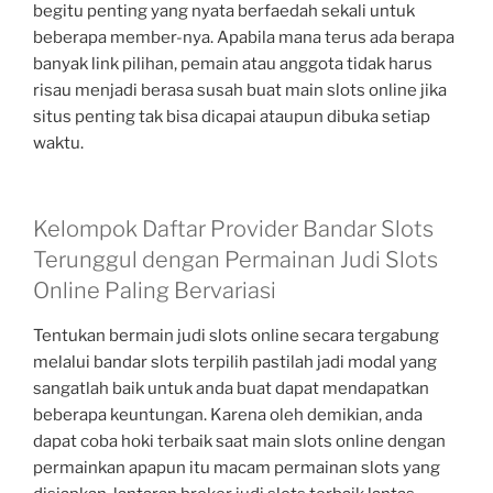
begitu penting yang nyata berfaedah sekali untuk
beberapa member-nya. Apabila mana terus ada berapa
banyak link pilihan, pemain atau anggota tidak harus
risau menjadi berasa susah buat main slots online jika
situs penting tak bisa dicapai ataupun dibuka setiap
waktu.
Kelompok Daftar Provider Bandar Slots
Terunggul dengan Permainan Judi Slots
Online Paling Bervariasi
Tentukan bermain judi slots online secara tergabung
melalui bandar slots terpilih pastilah jadi modal yang
sangatlah baik untuk anda buat dapat mendapatkan
beberapa keuntungan. Karena oleh demikian, anda
dapat coba hoki terbaik saat main slots online dengan
permainkan apapun itu macam permainan slots yang