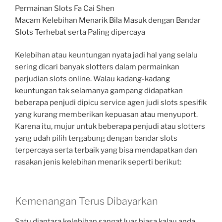
Permainan Slots Fa Cai Shen
Macam Kelebihan Menarik Bila Masuk dengan Bandar
Slots Terhebat serta Paling dipercaya
Kelebihan atau keuntungan nyata jadi hal yang selalu
sering dicari banyak slotters dalam permainkan
perjudian slots online. Walau kadang-kadang
keuntungan tak selamanya gampang didapatkan
beberapa penjudi dipicu service agen judi slots spesifik
yang kurang memberikan kepuasan atau menyuport.
Karena itu, mujur untuk beberapa penjudi atau slotters
yang udah pilih tergabung dengan bandar slots
terpercaya serta terbaik yang bisa mendapatkan dan
rasakan jenis kelebihan menarik seperti berikut:
Kemenangan Terus Dibayarkan
Satu diantara kelebihan sangat luar biasa kalau anda