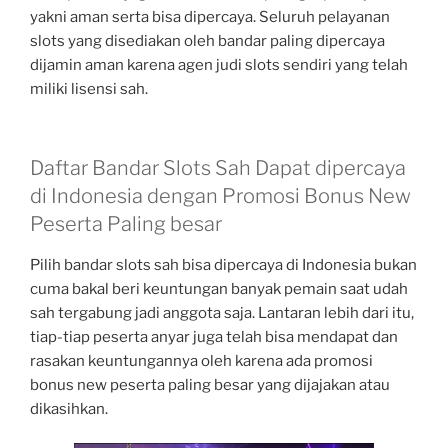
yakni aman serta bisa dipercaya. Seluruh pelayanan
slots yang disediakan oleh bandar paling dipercaya
dijamin aman karena agen judi slots sendiri yang telah
miliki lisensi sah.
Daftar Bandar Slots Sah Dapat dipercaya
di Indonesia dengan Promosi Bonus New
Peserta Paling besar
Pilih bandar slots sah bisa dipercaya di Indonesia bukan
cuma bakal beri keuntungan banyak pemain saat udah
sah tergabung jadi anggota saja. Lantaran lebih dari itu,
tiap-tiap peserta anyar juga telah bisa mendapat dan
rasakan keuntungannya oleh karena ada promosi
bonus new peserta paling besar yang dijajakan atau
dikasihkan.