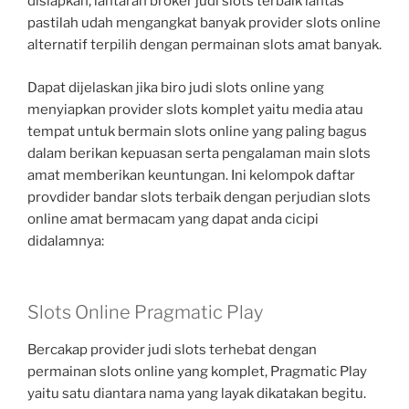
disiapkan, lantaran broker judi slots terbaik lantas
pastilah udah mengangkat banyak provider slots online
alternatif terpilih dengan permainan slots amat banyak.
Dapat dijelaskan jika biro judi slots online yang
menyiapkan provider slots komplet yaitu media atau
tempat untuk bermain slots online yang paling bagus
dalam berikan kepuasan serta pengalaman main slots
amat memberikan keuntungan. Ini kelompok daftar
provdider bandar slots terbaik dengan perjudian slots
online amat bermacam yang dapat anda cicipi
didalamnya:
Slots Online Pragmatic Play
Bercakap provider judi slots terhebat dengan
permainan slots online yang komplet, Pragmatic Play
yaitu satu diantara nama yang layak dikatakan begitu.