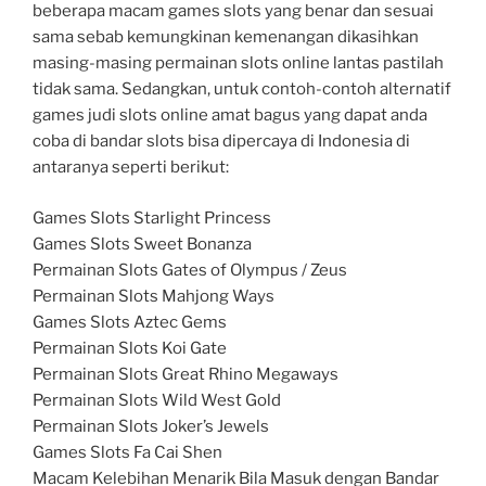
beberapa macam games slots yang benar dan sesuai
sama sebab kemungkinan kemenangan dikasihkan
masing-masing permainan slots online lantas pastilah
tidak sama. Sedangkan, untuk contoh-contoh alternatif
games judi slots online amat bagus yang dapat anda
coba di bandar slots bisa dipercaya di Indonesia di
antaranya seperti berikut:
Games Slots Starlight Princess
Games Slots Sweet Bonanza
Permainan Slots Gates of Olympus / Zeus
Permainan Slots Mahjong Ways
Games Slots Aztec Gems
Permainan Slots Koi Gate
Permainan Slots Great Rhino Megaways
Permainan Slots Wild West Gold
Permainan Slots Joker’s Jewels
Games Slots Fa Cai Shen
Macam Kelebihan Menarik Bila Masuk dengan Bandar