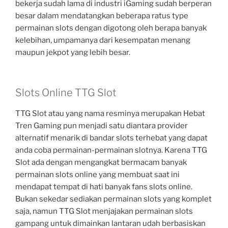
bekerja sudah lama di industri iGaming sudah berperan
besar dalam mendatangkan beberapa ratus type
permainan slots dengan digotong oleh berapa banyak
kelebihan, umpamanya dari kesempatan menang
maupun jekpot yang lebih besar.
Slots Online TTG Slot
TTG Slot atau yang nama resminya merupakan Hebat
Tren Gaming pun menjadi satu diantara provider
alternatif menarik di bandar slots terhebat yang dapat
anda coba permainan-permainan slotnya. Karena TTG
Slot ada dengan mengangkat bermacam banyak
permainan slots online yang membuat saat ini
mendapat tempat di hati banyak fans slots online.
Bukan sekedar sediakan permainan slots yang komplet
saja, namun TTG Slot menjajakan permainan slots
gampang untuk dimainkan lantaran udah berbasiskan