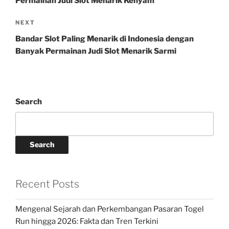
Permainan Judi Slot Menarik Kenyam
Next
NEXT
Post
Bandar Slot Paling Menarik di Indonesia dengan
Banyak Permainan Judi Slot Menarik Sarmi
Search
Search
Recent Posts
Mengenal Sejarah dan Perkembangan Pasaran Togel
Run hingga 2026: Fakta dan Tren Terkini