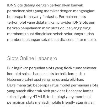
IDN Slots datang dengan perkenalkan banyak
permainan slots yang memikat dengan mengangkut
beberapa tema yang fantastis. Permainan slots
terkomplet yang didatangkan provider IDN Slots pun
berikan pengalaman main slots online yang paling
membantu buat dimainkan sebab seluruhnya sudah
memberi dukungan sekali buat dicapai di fitur mobile.
Slots Online Habanero
Bila inginkan perjudian slots yang tidak cuma sekedar
komplet saja di bandar slots terbaik, karena itu
Habanero yakni opsi yang harus anda pikirkan.
Bagaimana tak, beberapa ratus model permainan slots
yang sudah dibentuk oleh provider Habanero lantas
telah digotong HTML5, technologi yang membuat
permainan slots menjadi mobile friendly atau ringan