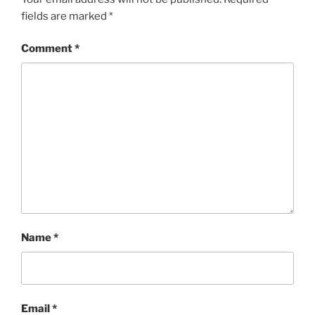
fields are marked
*
Comment
*
Name
*
Email
*