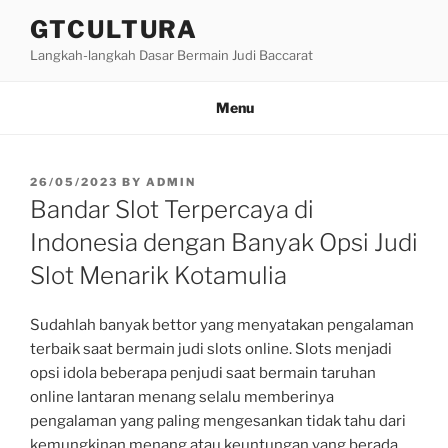
Skip
GTCULTURA
to
Langkah-langkah Dasar Bermain Judi Baccarat
content
Menu
POSTED
26/05/2023
BY
ADMIN
ON
Bandar Slot Terpercaya di
Indonesia dengan Banyak Opsi Judi
Slot Menarik Kotamulia
Sudahlah banyak bettor yang menyatakan pengalaman
terbaik saat bermain judi slots online. Slots menjadi
opsi idola beberapa penjudi saat bermain taruhan
online lantaran menang selalu memberinya
pengalaman yang paling mengesankan tidak tahu dari
kemungkinan menang atau keuntungan yang berada