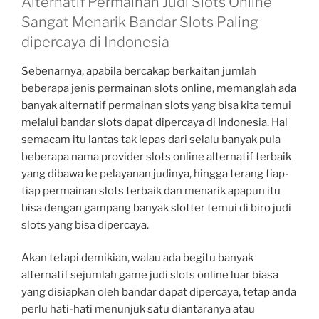
Alternatif Permainan Judi Slots Online
Sangat Menarik Bandar Slots Paling
dipercaya di Indonesia
Sebenarnya, apabila bercakap berkaitan jumlah
beberapa jenis permainan slots online, memanglah ada
banyak alternatif permainan slots yang bisa kita temui
melalui bandar slots dapat dipercaya di Indonesia. Hal
semacam itu lantas tak lepas dari selalu banyak pula
beberapa nama provider slots online alternatif terbaik
yang dibawa ke pelayanan judinya, hingga terang tiap-
tiap permainan slots terbaik dan menarik apapun itu
bisa dengan gampang banyak slotter temui di biro judi
slots yang bisa dipercaya.
Akan tetapi demikian, walau ada begitu banyak
alternatif sejumlah game judi slots online luar biasa
yang disiapkan oleh bandar dapat dipercaya, tetap anda
perlu hati-hati menunjuk satu diantaranya atau