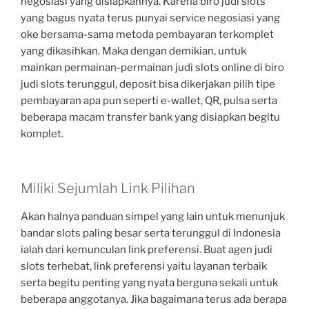
negosiasi yang disiapkannya. Karena biro judi slots
yang bagus nyata terus punyai service negosiasi yang
oke bersama-sama metoda pembayaran terkomplet
yang dikasihkan. Maka dengan demikian, untuk
mainkan permainan-permainan judi slots online di biro
judi slots terunggul, deposit bisa dikerjakan pilih tipe
pembayaran apa pun seperti e-wallet, QR, pulsa serta
beberapa macam transfer bank yang disiapkan begitu
komplet.
Miliki Sejumlah Link Pilihan
Akan halnya panduan simpel yang lain untuk menunjuk
bandar slots paling besar serta terunggul di Indonesia
ialah dari kemunculan link preferensi. Buat agen judi
slots terhebat, link preferensi yaitu layanan terbaik
serta begitu penting yang nyata berguna sekali untuk
beberapa anggotanya. Jika bagaimana terus ada berapa