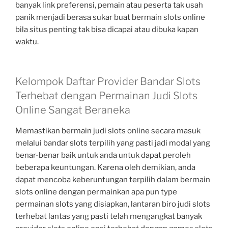
banyak link preferensi, pemain atau peserta tak usah
panik menjadi berasa sukar buat bermain slots online
bila situs penting tak bisa dicapai atau dibuka kapan
waktu.
Kelompok Daftar Provider Bandar Slots
Terhebat dengan Permainan Judi Slots
Online Sangat Beraneka
Memastikan bermain judi slots online secara masuk
melalui bandar slots terpilih yang pasti jadi modal yang
benar-benar baik untuk anda untuk dapat peroleh
beberapa keuntungan. Karena oleh demikian, anda
dapat mencoba keberuntungan terpilih dalam bermain
slots online dengan permainkan apa pun type
permainan slots yang disiapkan, lantaran biro judi slots
terhebat lantas yang pasti telah mengangkat banyak