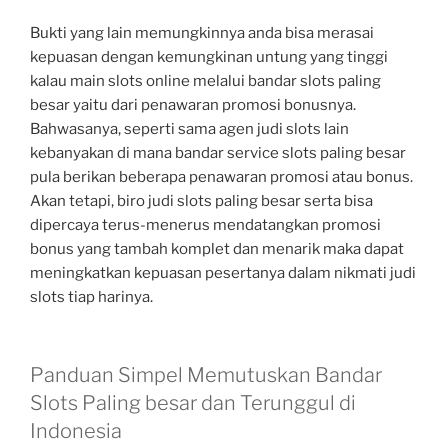
Bukti yang lain memungkinnya anda bisa merasai
kepuasan dengan kemungkinan untung yang tinggi
kalau main slots online melalui bandar slots paling
besar yaitu dari penawaran promosi bonusnya.
Bahwasanya, seperti sama agen judi slots lain
kebanyakan di mana bandar service slots paling besar
pula berikan beberapa penawaran promosi atau bonus.
Akan tetapi, biro judi slots paling besar serta bisa
dipercaya terus-menerus mendatangkan promosi
bonus yang tambah komplet dan menarik maka dapat
meningkatkan kepuasan pesertanya dalam nikmati judi
slots tiap harinya.
Panduan Simpel Memutuskan Bandar
Slots Paling besar dan Terunggul di
Indonesia