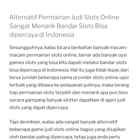
Alternatif Permainan Judi Slots Online
Sangat Menarik Bandar Slots Bisa
dipercaya di Indonesia
Sesungguhnya, kalau bicara berkaitan banyak macam-
macam permainan slots online, benar ada banyak opsi
games slots yang bisa kita dapati melalui bandar slots
bisa dipercaya di Indonesia. Hal itu juga tidak lepas dari
terus jumlah beberapa nama provider slots online opsi
terbaik yang dibawa ke pelayanan judinya, maka terang
tiap permainan slots terpilih dan menarik apa pun bisa
secara gampang banyak slotter dapatkan di agen judi
slots yang dapat dipercaya.
Tapi demikian, walau ada sangat banyak alternatif
beberapa game judi slots online bagus yang disajikan
oleh bandar paling dipercaya, tetap juga anda perlu