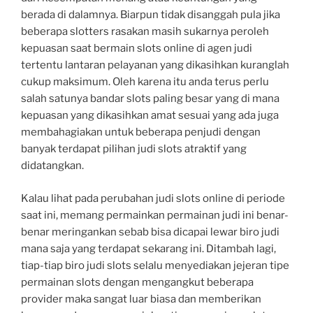
berada di dalamnya. Biarpun tidak disanggah pula jika
beberapa slotters rasakan masih sukarnya peroleh
kepuasan saat bermain slots online di agen judi
tertentu lantaran pelayanan yang dikasihkan kuranglah
cukup maksimum. Oleh karena itu anda terus perlu
salah satunya bandar slots paling besar yang di mana
kepuasan yang dikasihkan amat sesuai yang ada juga
membahagiakan untuk beberapa penjudi dengan
banyak terdapat pilihan judi slots atraktif yang
didatangkan.
Kalau lihat pada perubahan judi slots online di periode
saat ini, memang permainkan permainan judi ini benar-
benar meringankan sebab bisa dicapai lewar biro judi
mana saja yang terdapat sekarang ini. Ditambah lagi,
tiap-tiap biro judi slots selalu menyediakan jejeran tipe
permainan slots dengan mengangkut beberapa
provider maka sangat luar biasa dan memberikan