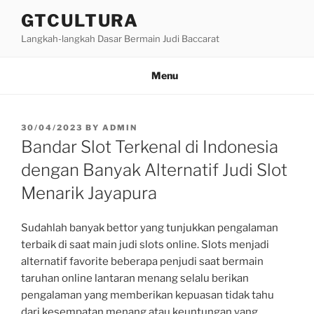
Skip
GTCULTURA
to
Langkah-langkah Dasar Bermain Judi Baccarat
content
Menu
POSTED
30/04/2023
BY
ADMIN
ON
Bandar Slot Terkenal di Indonesia
dengan Banyak Alternatif Judi Slot
Menarik Jayapura
Sudahlah banyak bettor yang tunjukkan pengalaman
terbaik di saat main judi slots online. Slots menjadi
alternatif favorite beberapa penjudi saat bermain
taruhan online lantaran menang selalu berikan
pengalaman yang memberikan kepuasan tidak tahu
dari kesempatan menang atau keuntungan yang