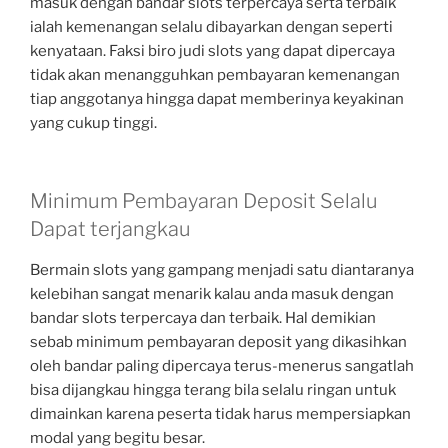
masuk dengan bandar slots terpercaya serta terbaik
ialah kemenangan selalu dibayarkan dengan seperti
kenyataan. Faksi biro judi slots yang dapat dipercaya
tidak akan menangguhkan pembayaran kemenangan
tiap anggotanya hingga dapat memberinya keyakinan
yang cukup tinggi.
Minimum Pembayaran Deposit Selalu
Dapat terjangkau
Bermain slots yang gampang menjadi satu diantaranya
kelebihan sangat menarik kalau anda masuk dengan
bandar slots terpercaya dan terbaik. Hal demikian
sebab minimum pembayaran deposit yang dikasihkan
oleh bandar paling dipercaya terus-menerus sangatlah
bisa dijangkau hingga terang bila selalu ringan untuk
dimainkan karena peserta tidak harus mempersiapkan
modal yang begitu besar.