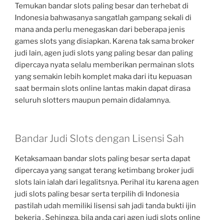
Temukan bandar slots paling besar dan terhebat di
Indonesia bahwasanya sangatlah gampang sekali di
mana anda perlu menegaskan dari beberapa jenis
games slots yang disiapkan. Karena tak sama broker
judi lain, agen judi slots yang paling besar dan paling
dipercaya nyata selalu memberikan permainan slots
yang semakin lebih komplet maka dari itu kepuasan
saat bermain slots online lantas makin dapat dirasa
seluruh slotters maupun pemain didalamnya.
Bandar Judi Slots dengan Lisensi Sah
Ketaksamaan bandar slots paling besar serta dapat
dipercaya yang sangat terang ketimbang broker judi
slots lain ialah dari legalitsnya. Perihal itu karena agen
judi slots paling besar serta terpilih di Indonesia
pastilah udah memiliki lisensi sah jadi tanda bukti ijin
bekerja . Sehingga, bila anda cari agen judi slots online