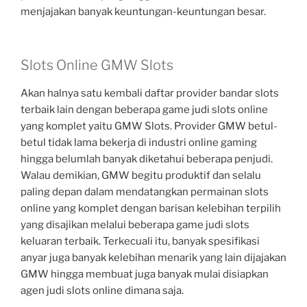
menjajakan banyak keuntungan-keuntungan besar.
Slots Online GMW Slots
Akan halnya satu kembali daftar provider bandar slots
terbaik lain dengan beberapa game judi slots online
yang komplet yaitu GMW Slots. Provider GMW betul-
betul tidak lama bekerja di industri online gaming
hingga belumlah banyak diketahui beberapa penjudi.
Walau demikian, GMW begitu produktif dan selalu
paling depan dalam mendatangkan permainan slots
online yang komplet dengan barisan kelebihan terpilih
yang disajikan melalui beberapa game judi slots
keluaran terbaik. Terkecuali itu, banyak spesifikasi
anyar juga banyak kelebihan menarik yang lain dijajakan
GMW hingga membuat juga banyak mulai disiapkan
agen judi slots online dimana saja.