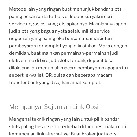
Metode lain yang ringan buat menunjuk bandar slots
paling besar serta terbaik di Indonesia yakni dari
service negosiasi yang disiapkannya. Masalahnya agen
judi slots yang bagus nyata selalu miliki service
negosiasi yang paling oke bersama-sama sistem
pembayaran terkomplet yang dikasihkan. Maka dengan
demikian, buat mainkan permainan-permainan judi
slots online di biro judi slots terbaik, deposit bisa
dilaksanakan menunjuk macam pembayaran apapun itu
seperti e-wallet, QR, pulsa dan beberapa macam
transfer bank yang disajikan amat komplet.
Mempunyai Sejumlah Link Opsi
Mengenai teknik ringan yang lain untuk pilih bandar
slots paling besar serta terhebat di Indonesia ialah dari
kemunculan link alternative. Buat broker judi slots