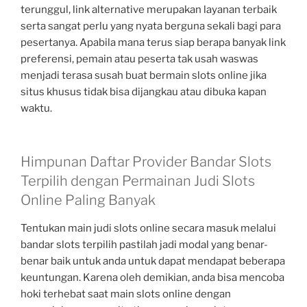
terunggul, link alternative merupakan layanan terbaik
serta sangat perlu yang nyata berguna sekali bagi para
pesertanya. Apabila mana terus siap berapa banyak link
preferensi, pemain atau peserta tak usah waswas
menjadi terasa susah buat bermain slots online jika
situs khusus tidak bisa dijangkau atau dibuka kapan
waktu.
Himpunan Daftar Provider Bandar Slots
Terpilih dengan Permainan Judi Slots
Online Paling Banyak
Tentukan main judi slots online secara masuk melalui
bandar slots terpilih pastilah jadi modal yang benar-
benar baik untuk anda untuk dapat mendapat beberapa
keuntungan. Karena oleh demikian, anda bisa mencoba
hoki terhebat saat main slots online dengan