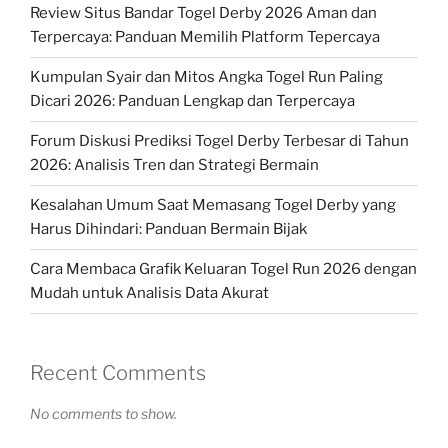
Review Situs Bandar Togel Derby 2026 Aman dan
Terpercaya: Panduan Memilih Platform Tepercaya
Kumpulan Syair dan Mitos Angka Togel Run Paling
Dicari 2026: Panduan Lengkap dan Terpercaya
Forum Diskusi Prediksi Togel Derby Terbesar di Tahun
2026: Analisis Tren dan Strategi Bermain
Kesalahan Umum Saat Memasang Togel Derby yang
Harus Dihindari: Panduan Bermain Bijak
Cara Membaca Grafik Keluaran Togel Run 2026 dengan
Mudah untuk Analisis Data Akurat
Recent Comments
No comments to show.