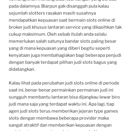
pada dalamnya. Biarpun gak disanggah pula kalau
sejumlah slotters rasakan masih susahnya
mendapatkan kepuasan saat bermain slots online di
broker judi khusus lantaran service yang dikasihkan tak
cukup maksimum. Oleh sebab itulah anda selalu
memerlukan salah satunya bandar slots paling besar
yang di mana kepuasan yang diberi begitu seperti
kenyataan juga membahagiakan bagi beberapa penjudi
dengan banyak terdapat pilihan judi slots bagus yang
didatangkan.
Kalau lihat pada perubahan judi slots online di periode
saat ini, benar-benar permainkan permainan judi ini
sungguh membantu lantaran bisa dijangkau lewar biro
judi mana saja yang terdapat waktu ini. Apa lagi, tiap
agen judi slots terus memberikan jejeran type games
slots dengan membawa beberapa provider maka
sangat atraktif dan memberikan kepuasan dengan