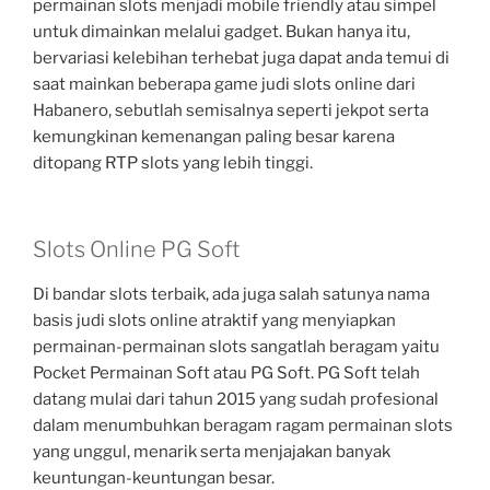
permainan slots menjadi mobile friendly atau simpel
untuk dimainkan melalui gadget. Bukan hanya itu,
bervariasi kelebihan terhebat juga dapat anda temui di
saat mainkan beberapa game judi slots online dari
Habanero, sebutlah semisalnya seperti jekpot serta
kemungkinan kemenangan paling besar karena
ditopang RTP slots yang lebih tinggi.
Slots Online PG Soft
Di bandar slots terbaik, ada juga salah satunya nama
basis judi slots online atraktif yang menyiapkan
permainan-permainan slots sangatlah beragam yaitu
Pocket Permainan Soft atau PG Soft. PG Soft telah
datang mulai dari tahun 2015 yang sudah profesional
dalam menumbuhkan beragam ragam permainan slots
yang unggul, menarik serta menjajakan banyak
keuntungan-keuntungan besar.