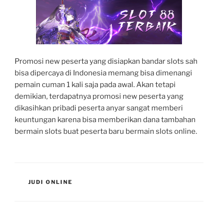
Promosi new peserta yang disiapkan bandar slots sah
bisa dipercaya di Indonesia memang bisa dimenangi
pemain cuman 1 kali saja pada awal. Akan tetapi
demikian, terdapatnya promosi new peserta yang
dikasihkan pribadi peserta anyar sangat memberi
keuntungan karena bisa memberikan dana tambahan
bermain slots buat peserta baru bermain slots online.
CATEGORIES
JUDI ONLINE