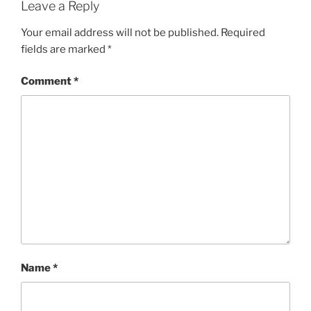
Leave a Reply
Your email address will not be published.
Required
fields are marked
*
Comment
*
Name
*