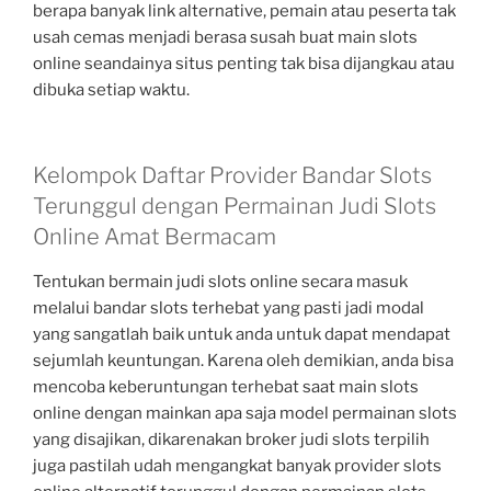
berapa banyak link alternative, pemain atau peserta tak
usah cemas menjadi berasa susah buat main slots
online seandainya situs penting tak bisa dijangkau atau
dibuka setiap waktu.
Kelompok Daftar Provider Bandar Slots
Terunggul dengan Permainan Judi Slots
Online Amat Bermacam
Tentukan bermain judi slots online secara masuk
melalui bandar slots terhebat yang pasti jadi modal
yang sangatlah baik untuk anda untuk dapat mendapat
sejumlah keuntungan. Karena oleh demikian, anda bisa
mencoba keberuntungan terhebat saat main slots
online dengan mainkan apa saja model permainan slots
yang disajikan, dikarenakan broker judi slots terpilih
juga pastilah udah mengangkat banyak provider slots