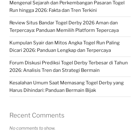
Mengenal Sejarah dan Perkembangan Pasaran Togel
Run hingga 2026: Fakta dan Tren Terkini
Review Situs Bandar Togel Derby 2026 Aman dan
Terpercaya: Panduan Memilih Platform Tepercaya
Kumpulan Syair dan Mitos Angka Togel Run Paling
Dicari 2026: Panduan Lengkap dan Terpercaya
Forum Diskusi Prediksi Togel Derby Terbesar di Tahun
2026: Analisis Tren dan Strategi Bermain
Kesalahan Umum Saat Memasang Togel Derby yang
Harus Dihindari: Panduan Bermain Bijak
Recent Comments
No comments to show.