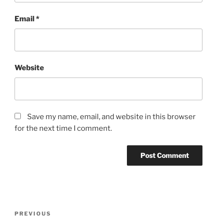
Email
*
Website
Save my name, email, and website in this browser
for the next time I comment.
Post
Previous
PREVIOUS