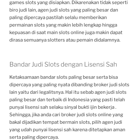
games slots yang disiapkan. Dikarenakan tidak seperti
biro judi lain, agen judi slots yang paling besar dan
paling dipercaya pastilah selalu memberikan
permainan slots yang makin lebih lengkap hingga
kepuasan di saat main slots online juga makin dapat
dirasa semuanya slotters atau pemain didalamnya.
Bandar Judi Slots dengan Lisensi Sah
Ketaksamaan bandar slots paling besar serta bisa
dipercaya yang paling nyata dibanding broker judi slots
lain yaitu dari legalitsnya. Hal itu sebab agen judi slots
paling besar dan terbaik di Indonesia yang pasti telah
punyai lisensi sah selaku sinyal bukti ijin bekerja .
Sehingga, jika anda cari broker judi slots online yang
bakal dijadikan tempat bermain slots, pilih agen judi
yang udah punyai lisensi sah karena ditetapkan aman
serta paling dipercaya.