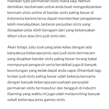
mainkan type permainan slots mana saja. Namun
demikian, keutamaan untuk anda buat mengedepankan
bermain slots online di bandar slots paling besar di
Indonesia karena terus dapat memberikan pengalaman
lebih menakjubkan, lantaran perjudian slots yang
disiapkan jelas lebih beragam dari yang kebanyakan
diberi situs atau biro judi slots lain.
Akan tetapi, satu soal yang jelas kalau dengan ada
banyaknya beberapa jenis opsi judi slots bermacam
yang disajikan bandar slots paling besar terang bakal
mempunyai pengaruh serta berakibat juga di banyak
keuntungan yang kelak dapat anda capai. Ditambah lagi,
broker judi slots paling besar udah bekerja bersama
dengan banyak beberapa perusahaan penyuplai
permainan slots termasyhur dan tangguh di industri
iGaming yang waktu ini juga udah melaunching banyak
sekali beberapa jenis games slots.