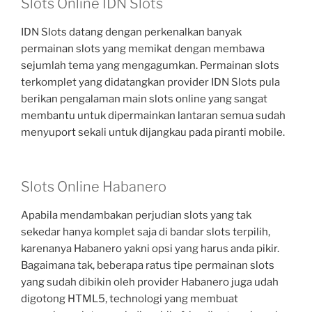
Slots Online IDN Slots
IDN Slots datang dengan perkenalkan banyak
permainan slots yang memikat dengan membawa
sejumlah tema yang mengagumkan. Permainan slots
terkomplet yang didatangkan provider IDN Slots pula
berikan pengalaman main slots online yang sangat
membantu untuk dipermainkan lantaran semua sudah
menyuport sekali untuk dijangkau pada piranti mobile.
Slots Online Habanero
Apabila mendambakan perjudian slots yang tak
sekedar hanya komplet saja di bandar slots terpilih,
karenanya Habanero yakni opsi yang harus anda pikir.
Bagaimana tak, beberapa ratus tipe permainan slots
yang sudah dibikin oleh provider Habanero juga udah
digotong HTML5, technologi yang membuat