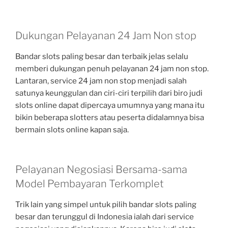
Dukungan Pelayanan 24 Jam Non stop
Bandar slots paling besar dan terbaik jelas selalu
memberi dukungan penuh pelayanan 24 jam non stop.
Lantaran, service 24 jam non stop menjadi salah
satunya keunggulan dan ciri-ciri terpilih dari biro judi
slots online dapat dipercaya umumnya yang mana itu
bikin beberapa slotters atau peserta didalamnya bisa
bermain slots online kapan saja.
Pelayanan Negosiasi Bersama-sama
Model Pembayaran Terkomplet
Trik lain yang simpel untuk pilih bandar slots paling
besar dan terunggul di Indonesia ialah dari service