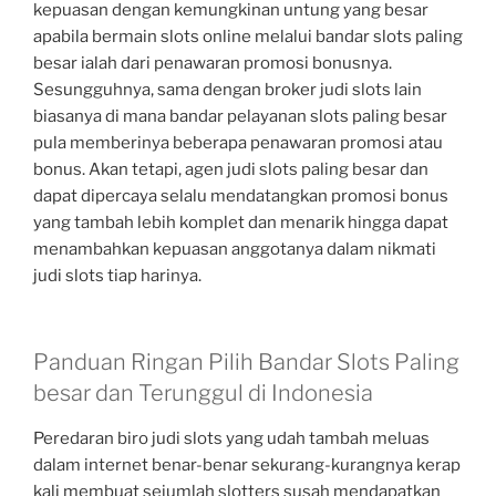
kepuasan dengan kemungkinan untung yang besar
apabila bermain slots online melalui bandar slots paling
besar ialah dari penawaran promosi bonusnya.
Sesungguhnya, sama dengan broker judi slots lain
biasanya di mana bandar pelayanan slots paling besar
pula memberinya beberapa penawaran promosi atau
bonus. Akan tetapi, agen judi slots paling besar dan
dapat dipercaya selalu mendatangkan promosi bonus
yang tambah lebih komplet dan menarik hingga dapat
menambahkan kepuasan anggotanya dalam nikmati
judi slots tiap harinya.
Panduan Ringan Pilih Bandar Slots Paling
besar dan Terunggul di Indonesia
Peredaran biro judi slots yang udah tambah meluas
dalam internet benar-benar sekurang-kurangnya kerap
kali membuat sejumlah slotters susah mendapatkan