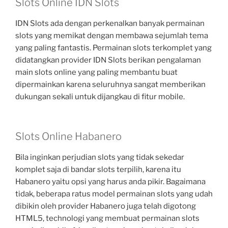
Slots Online IDN Slots
IDN Slots ada dengan perkenalkan banyak permainan
slots yang memikat dengan membawa sejumlah tema
yang paling fantastis. Permainan slots terkomplet yang
didatangkan provider IDN Slots berikan pengalaman
main slots online yang paling membantu buat
dipermainkan karena seluruhnya sangat memberikan
dukungan sekali untuk dijangkau di fitur mobile.
Slots Online Habanero
Bila inginkan perjudian slots yang tidak sekedar
komplet saja di bandar slots terpilih, karena itu
Habanero yaitu opsi yang harus anda pikir. Bagaimana
tidak, beberapa ratus model permainan slots yang udah
dibikin oleh provider Habanero juga telah digotong
HTML5, technologi yang membuat permainan slots