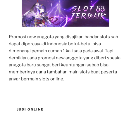
Promosi new anggota yang disajikan bandar slots sah
dapat dipercaya di Indonesia betul-betul bisa
dimenangi pemain cuman 1 kali saja pada awal. Tapi
demikian, ada promosi new anggota yang diberi spesial
anggota baru sangat beri keuntungan sebab bisa
memberinya dana tambahan main slots buat peserta
anyar bermain slots online.
CATEGORIES
JUDI ONLINE