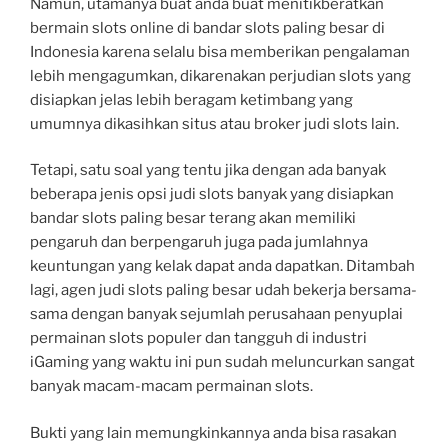
Namun, utamanya buat anda buat menitikberatkan
bermain slots online di bandar slots paling besar di
Indonesia karena selalu bisa memberikan pengalaman
lebih mengagumkan, dikarenakan perjudian slots yang
disiapkan jelas lebih beragam ketimbang yang
umumnya dikasihkan situs atau broker judi slots lain.
Tetapi, satu soal yang tentu jika dengan ada banyak
beberapa jenis opsi judi slots banyak yang disiapkan
bandar slots paling besar terang akan memiliki
pengaruh dan berpengaruh juga pada jumlahnya
keuntungan yang kelak dapat anda dapatkan. Ditambah
lagi, agen judi slots paling besar udah bekerja bersama-
sama dengan banyak sejumlah perusahaan penyuplai
permainan slots populer dan tangguh di industri
iGaming yang waktu ini pun sudah meluncurkan sangat
banyak macam-macam permainan slots.
Bukti yang lain memungkinkannya anda bisa rasakan