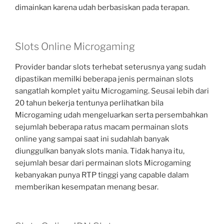
dimainkan karena udah berbasiskan pada terapan.
Slots Online Microgaming
Provider bandar slots terhebat seterusnya yang sudah
dipastikan memilki beberapa jenis permainan slots
sangatlah komplet yaitu Microgaming. Seusai lebih dari
20 tahun bekerja tentunya perlihatkan bila
Microgaming udah mengeluarkan serta persembahkan
sejumlah beberapa ratus macam permainan slots
online yang sampai saat ini sudahlah banyak
diunggulkan banyak slots mania. Tidak hanya itu,
sejumlah besar dari permainan slots Microgaming
kebanyakan punya RTP tinggi yang capable dalam
memberikan kesempatan menang besar.