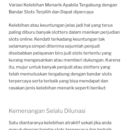
Variasi Kelebihan Menarik Apabila Tergabung dengan
Bandar Slots Terpilih dan Dapat dipercaya
Kelebihan atau keuntungan jelas jadi hal yang terus
paling diburu banyak slotters dalam mainkan perjudian
slots online. Kendati terkadang keuntungan tak
selamanya simpel diterima sejumlah penjudi
disebabkan pelayanan biro judi slots tertentu yang
kurang mengesankan atau memberi dukungan. Karena
itu, mujur untuk banyak penjudi atau slotters yang
telah memutuskan tergabung dengan bandar slots
terpercaya serta terbaik yang bisa mendapat dan
rasakan jenis kelebihan menarik seperti berikut:
Kemenangan Selalu Dilunasi
Satu diantaranya kelebihan atraktif sekali jika anda
masuk dengan bandar slots terpercaya dan terbaik