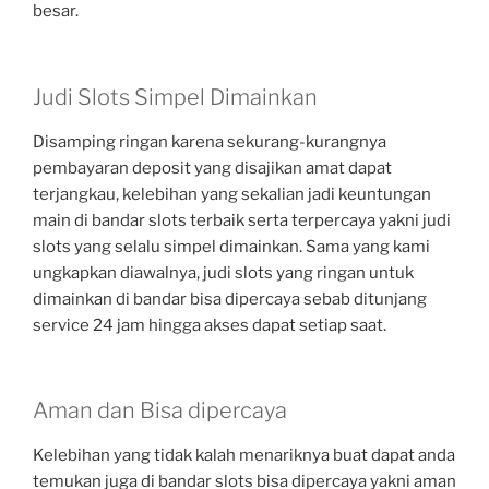
besar.
Judi Slots Simpel Dimainkan
Disamping ringan karena sekurang-kurangnya
pembayaran deposit yang disajikan amat dapat
terjangkau, kelebihan yang sekalian jadi keuntungan
main di bandar slots terbaik serta terpercaya yakni judi
slots yang selalu simpel dimainkan. Sama yang kami
ungkapkan diawalnya, judi slots yang ringan untuk
dimainkan di bandar bisa dipercaya sebab ditunjang
service 24 jam hingga akses dapat setiap saat.
Aman dan Bisa dipercaya
Kelebihan yang tidak kalah menariknya buat dapat anda
temukan juga di bandar slots bisa dipercaya yakni aman