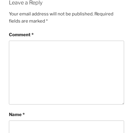
Leave a Reply
Your email address will not be published.
Required
fields are marked
*
Comment
*
Name
*