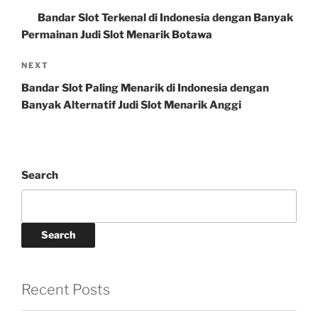
navigation
Post
Bandar Slot Terkenal di Indonesia dengan Banyak
Permainan Judi Slot Menarik Botawa
Next
NEXT
Post
Bandar Slot Paling Menarik di Indonesia dengan
Banyak Alternatif Judi Slot Menarik Anggi
Search
Search
Recent Posts