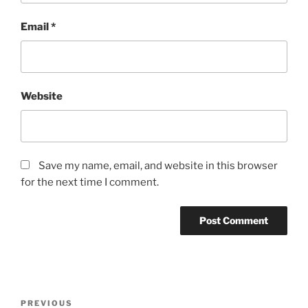
Email
*
Website
Save my name, email, and website in this browser
for the next time I comment.
Post
Previous
PREVIOUS