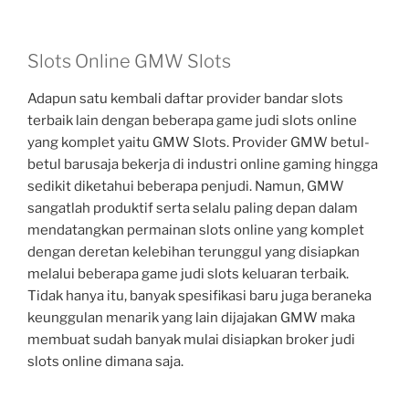
Slots Online GMW Slots
Adapun satu kembali daftar provider bandar slots
terbaik lain dengan beberapa game judi slots online
yang komplet yaitu GMW Slots. Provider GMW betul-
betul barusaja bekerja di industri online gaming hingga
sedikit diketahui beberapa penjudi. Namun, GMW
sangatlah produktif serta selalu paling depan dalam
mendatangkan permainan slots online yang komplet
dengan deretan kelebihan terunggul yang disiapkan
melalui beberapa game judi slots keluaran terbaik.
Tidak hanya itu, banyak spesifikasi baru juga beraneka
keunggulan menarik yang lain dijajakan GMW maka
membuat sudah banyak mulai disiapkan broker judi
slots online dimana saja.