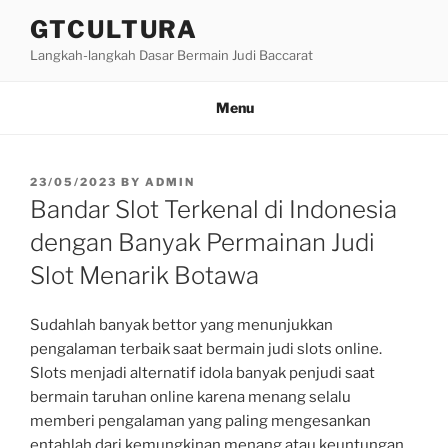
Skip
GTCULTURA
to
Langkah-langkah Dasar Bermain Judi Baccarat
content
Menu
POSTED
23/05/2023
BY
ADMIN
ON
Bandar Slot Terkenal di Indonesia
dengan Banyak Permainan Judi
Slot Menarik Botawa
Sudahlah banyak bettor yang menunjukkan
pengalaman terbaik saat bermain judi slots online.
Slots menjadi alternatif idola banyak penjudi saat
bermain taruhan online karena menang selalu
memberi pengalaman yang paling mengesankan
entahlah dari kemungkinan menang atau keuntungan