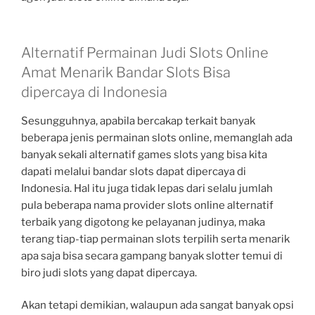
Alternatif Permainan Judi Slots Online
Amat Menarik Bandar Slots Bisa
dipercaya di Indonesia
Sesungguhnya, apabila bercakap terkait banyak
beberapa jenis permainan slots online, memanglah ada
banyak sekali alternatif games slots yang bisa kita
dapati melalui bandar slots dapat dipercaya di
Indonesia. Hal itu juga tidak lepas dari selalu jumlah
pula beberapa nama provider slots online alternatif
terbaik yang digotong ke pelayanan judinya, maka
terang tiap-tiap permainan slots terpilih serta menarik
apa saja bisa secara gampang banyak slotter temui di
biro judi slots yang dapat dipercaya.
Akan tetapi demikian, walaupun ada sangat banyak opsi