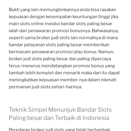
Bukti yang lain memungkinkannya anda bisa rasakan
kepuasan dengan kesempatan keuntungan tinggi jika
main slots online melalui bandar slots paling besar
ialah dari penawaran promosi bonusnya. Bahwasanya,
seperti sama broker judi slots lain normalnya di mana
bandar pelayanan slots paling besar memberikan
bermacam penawaran promosi atau bonus. Namun,
broker judi slots paling besar dan paling dipercaya
terus-menerus mendatangkan promosi bonus yang
tambah lebih komplet dan menarik maka dari itu dapat
meningkatkan kepuasan member-nya dalam nikmati
permainan judi slots sehari-harinya.
Teknik Simpel Menunjuk Bandar Slots
Paling besar dan Terbaik di Indonesia
Peredaran broker judi slots yang telah bertambah