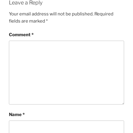
Leave a Reply
Your email address will not be published.
Required
fields are marked
*
Comment
*
Name
*