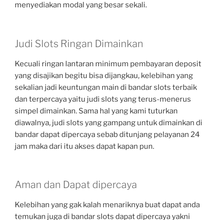
menyediakan modal yang besar sekali.
Judi Slots Ringan Dimainkan
Kecuali ringan lantaran minimum pembayaran deposit
yang disajikan begitu bisa dijangkau, kelebihan yang
sekalian jadi keuntungan main di bandar slots terbaik
dan terpercaya yaitu judi slots yang terus-menerus
simpel dimainkan. Sama hal yang kami tuturkan
diawalnya, judi slots yang gampang untuk dimainkan di
bandar dapat dipercaya sebab ditunjang pelayanan 24
jam maka dari itu akses dapat kapan pun.
Aman dan Dapat dipercaya
Kelebihan yang gak kalah menariknya buat dapat anda
temukan juga di bandar slots dapat dipercaya yakni