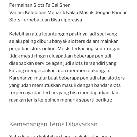
Permainan Slots Fa Cai Shen
Variasi Kelebihan Menarik Kalau Masuk dengan Bandar
Slots Terhebat dan Bisa dipercaya
Kelebihan atau keuntungan pastinya jadi soal yang
selalu paling diburu banyak slotters dalam mainkan
perjudian slots online. Meski terkadang keuntungan
tidak mesti ringan didapatkan beberapa penjudi
disebabkan service agen judi slots tersendiri yang
kurang mengesankan atau memberi dukungan.
Karenanya, mujur buat beberapa penjudi atau slotters
yang udah memutuskan masuk dengan bandar slots
terpercaya dan terbaik yang bisa mendapatkan dan
rasakan jenis kelebihan menarik seperti berikut:
Kemenangan Terus Dibayarkan
Satu diantara kelebihan bagus sekali kalau anda