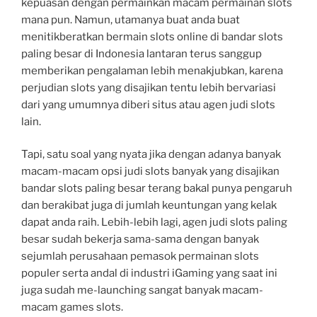
kepuasan dengan permainkan macam permainan slots
mana pun. Namun, utamanya buat anda buat
menitikberatkan bermain slots online di bandar slots
paling besar di Indonesia lantaran terus sanggup
memberikan pengalaman lebih menakjubkan, karena
perjudian slots yang disajikan tentu lebih bervariasi
dari yang umumnya diberi situs atau agen judi slots
lain.
Tapi, satu soal yang nyata jika dengan adanya banyak
macam-macam opsi judi slots banyak yang disajikan
bandar slots paling besar terang bakal punya pengaruh
dan berakibat juga di jumlah keuntungan yang kelak
dapat anda raih. Lebih-lebih lagi, agen judi slots paling
besar sudah bekerja sama-sama dengan banyak
sejumlah perusahaan pemasok permainan slots
populer serta andal di industri iGaming yang saat ini
juga sudah me-launching sangat banyak macam-
macam games slots.