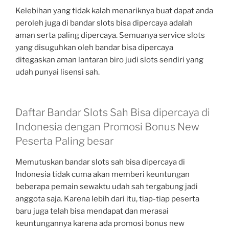
Kelebihan yang tidak kalah menariknya buat dapat anda
peroleh juga di bandar slots bisa dipercaya adalah
aman serta paling dipercaya. Semuanya service slots
yang disuguhkan oleh bandar bisa dipercaya
ditegaskan aman lantaran biro judi slots sendiri yang
udah punyai lisensi sah.
Daftar Bandar Slots Sah Bisa dipercaya di
Indonesia dengan Promosi Bonus New
Peserta Paling besar
Memutuskan bandar slots sah bisa dipercaya di
Indonesia tidak cuma akan memberi keuntungan
beberapa pemain sewaktu udah sah tergabung jadi
anggota saja. Karena lebih dari itu, tiap-tiap peserta
baru juga telah bisa mendapat dan merasai
keuntungannya karena ada promosi bonus new