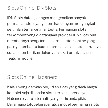
Slots Online IDN Slots
IDN Slots datang dengan mengenalkan banyak
permainan slots yang memikat dengan mengangkut
sejumlah tema yang fantastis. Permainan slots
terkomplet yang didatangkan provider IDN Slots pun
memberinya pengalaman bermain slots online yang
paling membantu buat dipermainkan sebab seluruhnya
sudah memberikan dukungan sekali untuk dicapai di
feature mobile.
Slots Online Habanero
Kalau mengidamkan perjudian slots yang tidak hanya
komplet saja di bandar slots terbaik, karenanya
Habanero yaitu alternatif yang perlu anda pikir.
Bagaimana tak, beberapa ratus model permainan slots