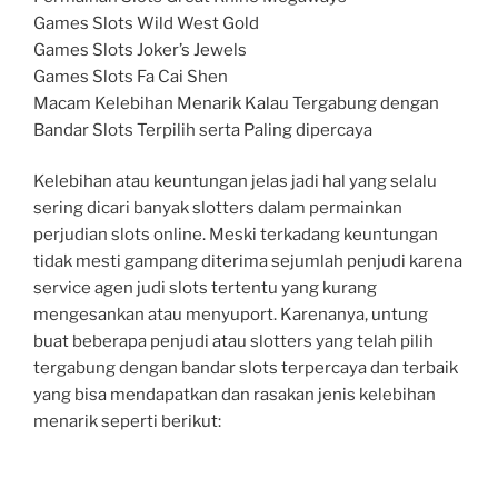
Games Slots Wild West Gold
Games Slots Joker’s Jewels
Games Slots Fa Cai Shen
Macam Kelebihan Menarik Kalau Tergabung dengan
Bandar Slots Terpilih serta Paling dipercaya
Kelebihan atau keuntungan jelas jadi hal yang selalu
sering dicari banyak slotters dalam permainkan
perjudian slots online. Meski terkadang keuntungan
tidak mesti gampang diterima sejumlah penjudi karena
service agen judi slots tertentu yang kurang
mengesankan atau menyuport. Karenanya, untung
buat beberapa penjudi atau slotters yang telah pilih
tergabung dengan bandar slots terpercaya dan terbaik
yang bisa mendapatkan dan rasakan jenis kelebihan
menarik seperti berikut: