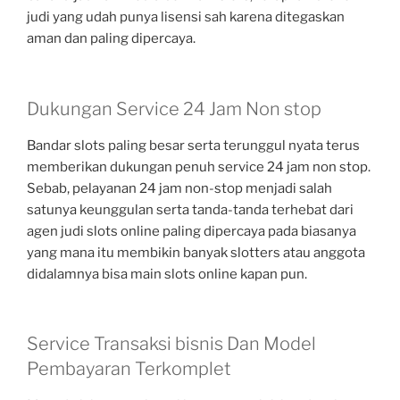
judi yang udah punya lisensi sah karena ditegaskan
aman dan paling dipercaya.
Dukungan Service 24 Jam Non stop
Bandar slots paling besar serta terunggul nyata terus
memberikan dukungan penuh service 24 jam non stop.
Sebab, pelayanan 24 jam non-stop menjadi salah
satunya keunggulan serta tanda-tanda terhebat dari
agen judi slots online paling dipercaya pada biasanya
yang mana itu membikin banyak slotters atau anggota
didalamnya bisa main slots online kapan pun.
Service Transaksi bisnis Dan Model
Pembayaran Terkomplet