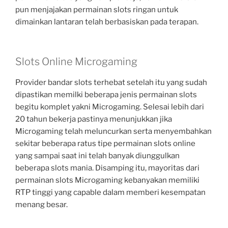
pun menjajakan permainan slots ringan untuk
dimainkan lantaran telah berbasiskan pada terapan.
Slots Online Microgaming
Provider bandar slots terhebat setelah itu yang sudah
dipastikan memilki beberapa jenis permainan slots
begitu komplet yakni Microgaming. Selesai lebih dari
20 tahun bekerja pastinya menunjukkan jika
Microgaming telah meluncurkan serta menyembahkan
sekitar beberapa ratus tipe permainan slots online
yang sampai saat ini telah banyak diunggulkan
beberapa slots mania. Disamping itu, mayoritas dari
permainan slots Microgaming kebanyakan memiliki
RTP tinggi yang capable dalam memberi kesempatan
menang besar.