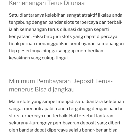
Kemenangan Terus Dilunasi
Satu diantaranya kelebihan sangat atraktif jikalau anda
tergabung dengan bandar slots terpercaya dan terbaik
ialah kemenangan terus dilunasi dengan seperti
kenyataan. Faksi biro judi slots yang dapat dipercaya
tidak pernah menangguhkan pembayaran kemenangan
tiap pesertanya hingga sanggup memberikan
keyakinan yang cukup tinggi.
Minimum Pembayaran Deposit Terus-
menerus Bisa dijangkau
Main slots yang simpel menjadi satu diantara kelebihan
sangat menarik apabila anda tergabung dengan bandar
slots terpercaya dan terbaik. Hal tersebut lantaran
sekurang-kurangnya pembayaran deposit yang diberi
oleh bandar dapat dipercaya selalu benar-benar bisa