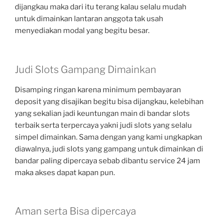
dijangkau maka dari itu terang kalau selalu mudah
untuk dimainkan lantaran anggota tak usah
menyediakan modal yang begitu besar.
Judi Slots Gampang Dimainkan
Disamping ringan karena minimum pembayaran
deposit yang disajikan begitu bisa dijangkau, kelebihan
yang sekalian jadi keuntungan main di bandar slots
terbaik serta terpercaya yakni judi slots yang selalu
simpel dimainkan. Sama dengan yang kami ungkapkan
diawalnya, judi slots yang gampang untuk dimainkan di
bandar paling dipercaya sebab dibantu service 24 jam
maka akses dapat kapan pun.
Aman serta Bisa dipercaya