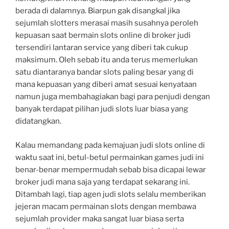
berada di dalamnya. Biarpun gak disangkal jika
sejumlah slotters merasai masih susahnya peroleh
kepuasan saat bermain slots online di broker judi
tersendiri lantaran service yang diberi tak cukup
maksimum. Oleh sebab itu anda terus memerlukan
satu diantaranya bandar slots paling besar yang di
mana kepuasan yang diberi amat sesuai kenyataan
namun juga membahagiakan bagi para penjudi dengan
banyak terdapat pilihan judi slots luar biasa yang
didatangkan.
Kalau memandang pada kemajuan judi slots online di
waktu saat ini, betul-betul permainkan games judi ini
benar-benar mempermudah sebab bisa dicapai lewar
broker judi mana saja yang terdapat sekarang ini.
Ditambah lagi, tiap agen judi slots selalu memberikan
jejeran macam permainan slots dengan membawa
sejumlah provider maka sangat luar biasa serta