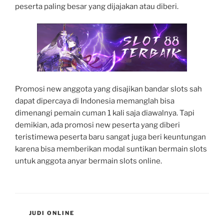
peserta paling besar yang dijajakan atau diberi.
Promosi new anggota yang disajikan bandar slots sah
dapat dipercaya di Indonesia memanglah bisa
dimenangi pemain cuman 1 kali saja diawalnya. Tapi
demikian, ada promosi new peserta yang diberi
teristimewa peserta baru sangat juga beri keuntungan
karena bisa memberikan modal suntikan bermain slots
untuk anggota anyar bermain slots online.
CATEGORIES
JUDI ONLINE